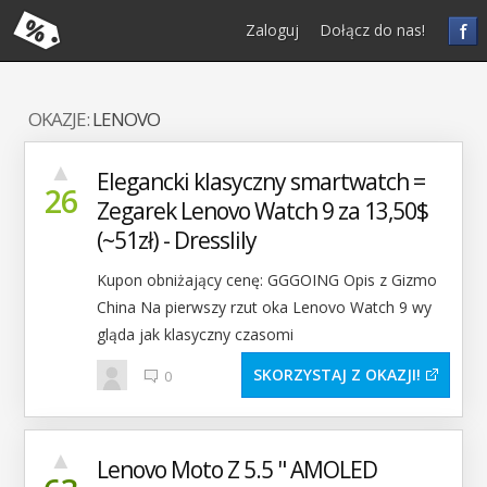
f
Zaloguj
Dołącz do nas!
OKAZJE:
LENOVO
▲
Elegancki klasyczny smartwatch =
26
Zegarek Lenovo Watch 9 za 13,50$
(~51zł) - Dresslily
Kupon obniżający cenę: GGGOING Opis z Gizmo
China Na pierwszy rzut oka Lenovo Watch 9 wy
gląda jak klasyczny czasomi
SKORZYSTAJ Z OKAZJI
0
▲
Lenovo Moto Z 5.5 " AMOLED