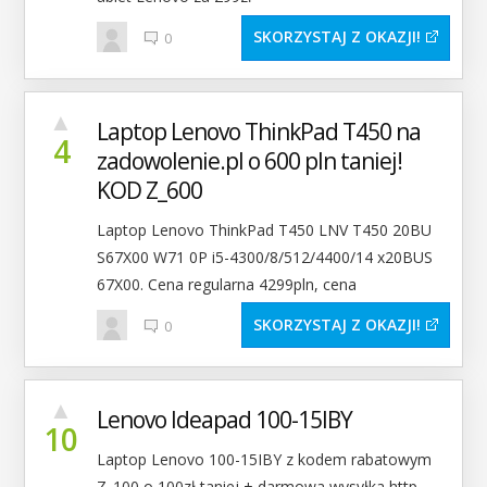
SKORZYSTAJ Z OKAZJI
0
▲
Laptop Lenovo ThinkPad T450 na
4
zadowolenie.pl o 600 pln taniej!
KOD Z_600
Laptop Lenovo ThinkPad T450 LNV T450 20BU
S67X00 W71 0P i5-4300/8/512/4400/14 x20BUS
67X00. Cena regularna 4299pln, cena
SKORZYSTAJ Z OKAZJI
0
▲
Lenovo Ideapad 100-15IBY
10
Laptop Lenovo 100-15IBY z kodem rabatowym
Z_100 o 100zł taniej + darmowa wysyłka http