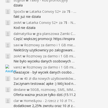
sogirux
w
Taxify - Kod promocyjny
działa
Spox5x
w
Latarka Convoy S2+ za 7$ - Najniższa cena od 2017r
fakt już nie działa
zeArt
w
Latarka Convoy S2+ za 7$ - Najniższa cena od 2017r
Kod nie działa
dalmatyńka
w
gra planszowa Zamki Caladale za 39zł
Część większej promocji: https://inspira
savi
w
Rozmowy za darmo i 1 GB miesięcznie
Niektórzy użytkownicy po zalogowaniu do
zeArt
w
Rozmowy za darmo i 1 GB miesięcznie
Nie było wycieku danych osobowych a nieo
varez
w
Rozmowy za darmo i 1 GB miesięcznie
Uważajcie - był wyciek danych osobowych
Suri
w
40 zł dla nowych użytkowników Google Pay (dawniej Android Pay)
Zaczynam testować apke :) Mój kod na 40
dindane
w
50GB, rozmowy, SMS, MMS bez limitu przez 6 miesięcy za darmo za przeniesienie numeru do Play NEXT
Oferta ważna jeszcze tylko dziś (15.11.2
clar
w
Home&you - 2 rzecz z 10 zł TYLKO DZISIAJ
dodatkowe 2,25% zwrotu oraz 10 zł za r