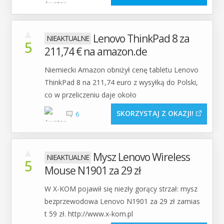
▲
Lenovo ThinkPad 8 za
5
211,74 € na amazon.de
Niemiecki Amazon obniżył cenę tabletu Lenovo
ThinkPad 8 na 211,74 euro z wysyłką do Polski,
co w przeliczeniu daje około
SKORZYSTAJ Z OKAZJI
6
▲
Mysz Lenovo Wireless
5
Mouse N1901 za 29 zł
W X-KOM pojawił się niezły gorący strzał: mysz
bezprzewodowa Lenovo N1901 za 29 zł zamias
t 59 zł. http://www.x-kom.pl