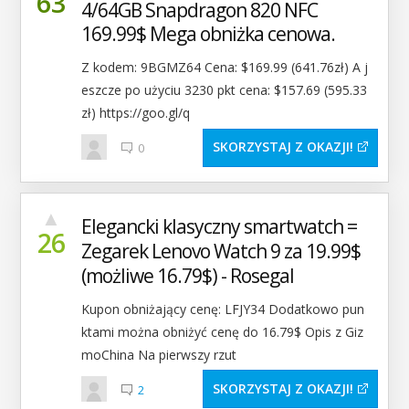
63
4/64GB Snapdragon 820 NFC
169.99$ Mega obniżka cenowa.
Z kodem: 9BGMZ64 Cena: $169.99 (641.76zł) A j
eszcze po użyciu 3230 pkt cena: $157.69 (595.33
zł) https://goo.gl/q
SKORZYSTAJ Z OKAZJI
0
▲
Elegancki klasyczny smartwatch =
26
Zegarek Lenovo Watch 9 za 19.99$
(możliwe 16.79$) - Rosegal
Kupon obniżający cenę: LFJY34 Dodatkowo pun
ktami można obniżyć cenę do 16.79$ Opis z Giz
moChina Na pierwszy rzut
SKORZYSTAJ Z OKAZJI
2