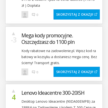
zł ) Dopłata
SKORZYSTAJ Z OKAZJI
0
▲
Mega kody promocyjne.
-3
Oszczędzasz do 1100 pln
Kody rabatowe na zadowolenie.pl. Wpisz kod ra
batowy w kozsyku a dostaniesz mega cenę. Bez
ściemy! Transport gratis.
SKORZYSTAJ Z OKAZJI
0
▲
Lenovo Ideacentre 300-20ISH
4
Desktop Lenovo Ideacentre (90DA00EMPB)‌ za
1999zł na Zadowolenie z kodem Z_500 Cena re