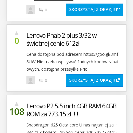
SKORZYSTAJ Z OKAZJI
0
▲
Lenovo Phab 2 plus 3/32 w
0
świetnej cenie 612zł
Cena dostępna pod adresem https://goo.gl/3mf
8UW Nie trzeba wpisywać żadnych kodów rabat
owych, dostępna przesyłka Prio
SKORZYSTAJ Z OKAZJI
0
▲
Lenovo P2 5.5 inch 4GB RAM 64GB
108
ROM za 773.15 zł !!!!
Snapdragon 625 Octa core U nas najtaniej za: 1
344 zł Z kodem: 7p264G Cena: $205.33 (773.15