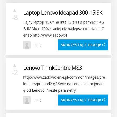
▲
Laptop Lenovo Ideapad 300-15ISK
-8
Fajny laptop 15'6" na Intel i3 z 1TB pamięci i 4G
B RAMu o 100zł taniej niż najlepsza oferta na C
eneo http://www.zadowol
SKORZYSTAJ Z OKAZJI
0
▲
Lenovo ThinkCentre M83
-2
http://www.zadowolenie.pl/common/images/pre
loaders/preload2.gif Świetna cena na stacjonark
ę od Lenovo. Niezłe parametry
SKORZYSTAJ Z OKAZJI
0