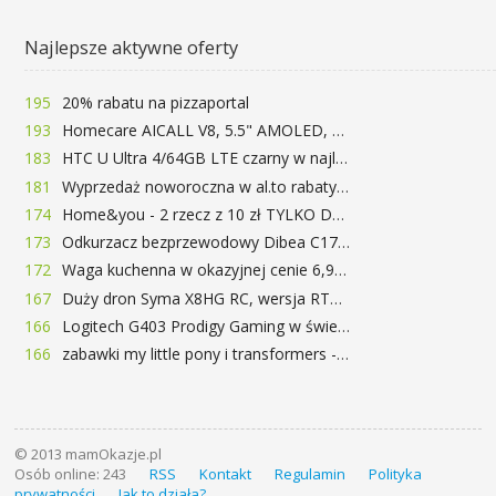
Najlepsze aktywne oferty
195
20% rabatu na pizzaportal
193
Homecare AICALL V8, 5.5" AMOLED, 4/128GB, Snapdragon 652, LTE, QC3.0, 3400mAh za 416zł
183
HTC U Ultra 4/64GB LTE czarny w najlepszej cenie na rynku 799 zł!!!
181
Wyprzedaż noworoczna w al.to rabaty do 72%
174
Home&you - 2 rzecz z 10 zł TYLKO DZISIAJ
173
Odkurzacz bezprzewodowy Dibea C17 za 77.99$ (~290zł)
172
Waga kuchenna w okazyjnej cenie 6,99$
167
Duży dron Syma X8HG RC, wersja RTF, kamera 8MP za 62$ (~233zł) - TomTop
166
Logitech G403 Prodigy Gaming w świetnej cenie 169 zł
166
zabawki my little pony i transformers -50%!
© 2013 mamOkazje.pl
Osób online: 243
RSS
Kontakt
Regulamin
Polityka
prywatności
Jak to działa?