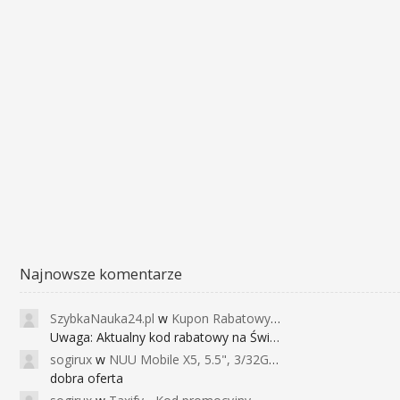
Najnowsze komentarze
SzybkaNauka24.pl
w
Kupon Rabatowy na Kurs Angielskiego dla Dzieci - FunEnglish
Uwaga: Aktualny kod rabatowy na Święta (
sogirux
w
NUU Mobile X5, 5.5", 3/32GB, czujnik linii papilarnych, 2950mAh, aparat 13MP za 267zł - Banggood
dobra oferta