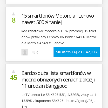
▲
15 smartfonów Motorola i Lenovo
8
nawet 500 zł taniej
kod rabatowy: motorola-15 W promocji 15 telef
onów przykłady Lenovo K6 Power 649 zł Motor
ola Moto G4 569 zł Lenovo
SKORZYSTAJ Z OKAZJI
0
▲
Bardzo duża lista smartfonów w
45
mocno obniżonych cenach z okazji
11 urodzin Banggood
LeTV Leeco Le S3 X626 5.5", 4/32GB, złoty za 1
13.59$ z kuponem: S3X626 - https://goo.gl/R6JL
Tm ______________________