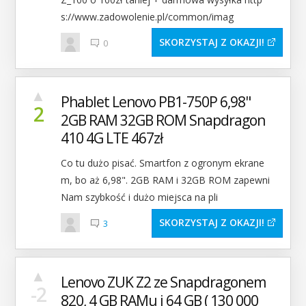
s://www.zadowolenie.pl/common/imag
SKORZYSTAJ Z OKAZJI
0
▲
Phablet Lenovo PB1-750P 6,98"
2
2GB RAM 32GB ROM Snapdragon
410 4G LTE 467zł
Co tu dużo pisać. Smartfon z ogronym ekrane
m, bo aż 6,98". 2GB RAM i 32GB ROM zapewni
Nam szybkość i dużo miejsca na pli
SKORZYSTAJ Z OKAZJI
3
▲
Lenovo ZUK Z2 ze Snapdragonem
-2
820, 4 GB RAMu i 64 GB ( 130 000