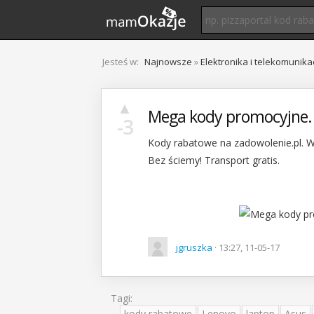
Jesteś w:
Najnowsze
»
Elektronika i telekomunika
▲
Mega kody promocyjne.
-3
Kody rabatowe na zadowolenie.pl. 
Bez ściemy! Transport gratis.
jgruszka
· 13:27, 11-05-17
Tagi:
kody rabatowe
Lenovo
laptop
Asus