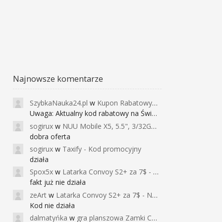
Najnowsze komentarze
SzybkaNauka24.pl
w
Kupon Rabatowy na Kurs Angielskiego dla Dzieci - FunEnglish
Uwaga: Aktualny kod rabatowy na Święta (
sogirux
w
NUU Mobile X5, 5.5", 3/32GB, czujnik linii papilarnych, 2950mAh, aparat 13MP za 267zł - Banggood
dobra oferta
sogirux
w
Taxify - Kod promocyjny
działa
Spox5x
w
Latarka Convoy S2+ za 7$ - Najniższa cena od 2017r
fakt już nie działa
zeArt
w
Latarka Convoy S2+ za 7$ - Najniższa cena od 2017r
Kod nie działa
dalmatyńka
w
gra planszowa Zamki Caladale za 39zł