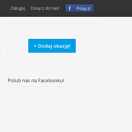
f
Zaloguj
Dołącz do nas!
Połącz!
+ Dodaj okazję!
Polub nas na Facebooku!