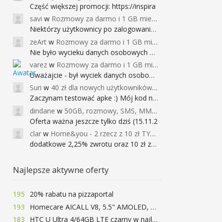
Część większej promocji: https://inspira
savi
w
Rozmowy za darmo i 1 GB miesięcznie
Niektórzy użytkownicy po zalogowaniu do
zeArt
w
Rozmowy za darmo i 1 GB miesięcznie
Nie było wycieku danych osobowych a nieo
varez
w
Rozmowy za darmo i 1 GB miesięcznie
Uważajcie - był wyciek danych osobowych
Suri
w
40 zł dla nowych użytkowników Google Pay (dawniej Android Pay)
Zaczynam testować apke :) Mój kod na 40
dindane
w
50GB, rozmowy, SMS, MMS bez limitu przez 6 miesięcy za darmo za przeniesienie numeru do Play NEXT
Oferta ważna jeszcze tylko dziś (15.11.2
clar
w
Home&you - 2 rzecz z 10 zł TYLKO DZISIAJ
dodatkowe 2,25% zwrotu oraz 10 zł za r
Najlepsze aktywne oferty
195
20% rabatu na pizzaportal
193
Homecare AICALL V8, 5.5" AMOLED, 4/128GB, Snapdragon 652, LTE, QC3.0, 3400mAh za 416zł
183
HTC U Ultra 4/64GB LTE czarny w najlepszej cenie na rynku 799 zł!!!