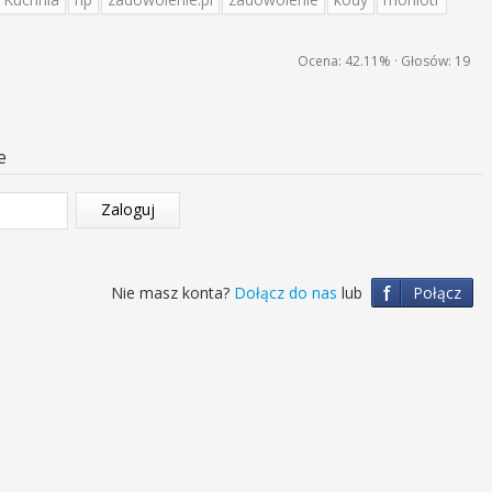
Ocena:
42.11%
· Głosów:
19
e
Zaloguj
f
Nie masz konta?
Dołącz do nas
lub
Połącz