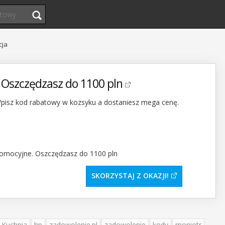
cja
 Oszczędzasz do 1100 pln
Wpisz kod rabatowy w kozsyku a dostaniesz mega cenę.
SKORZYSTAJ Z OKAZJI
Kuchnia
hp
zadowolenie.pl
zadowolenie
kody
moniotr