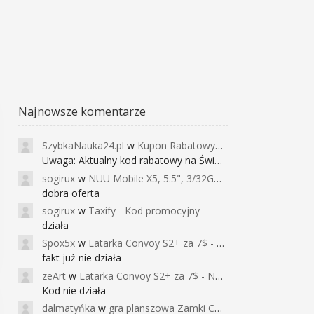
Najnowsze komentarze
SzybkaNauka24.pl
w
Kupon Rabatowy na Kurs Angielskiego dla Dzieci - FunEnglish
Uwaga: Aktualny kod rabatowy na Święta (
sogirux
w
NUU Mobile X5, 5.5", 3/32GB, czujnik linii papilarnych, 2950mAh, aparat 13MP za 267zł - Banggood
dobra oferta
sogirux
w
Taxify - Kod promocyjny
działa
Spox5x
w
Latarka Convoy S2+ za 7$ - Najniższa cena od 2017r
fakt już nie działa
zeArt
w
Latarka Convoy S2+ za 7$ - Najniższa cena od 2017r
Kod nie działa
dalmatyńka
w
gra planszowa Zamki Caladale za 39zł