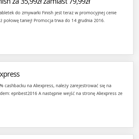
ish za 35,99zł zamiast 79,99zł
tabletek do zmywarki Finish jest teraz w promocyjnej cenie
niż połowę taniej! Promocja trwa do 14 grudnia 2016.
express
% cashbacku na Aliexpress, należy zarejestrować się na
em: epnbest2016 A następnie wejść na stronę Aliexpress ze