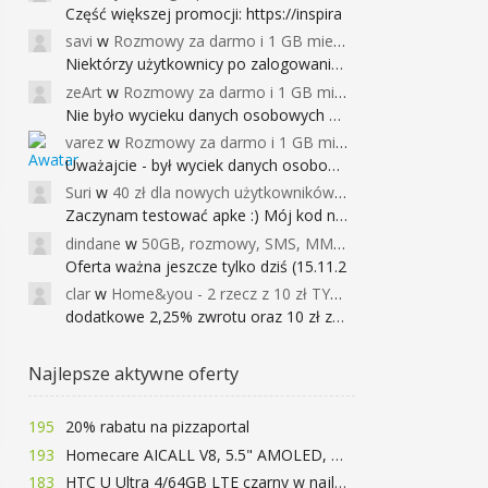
Część większej promocji: https://inspira
savi
w
Rozmowy za darmo i 1 GB miesięcznie
Niektórzy użytkownicy po zalogowaniu do
zeArt
w
Rozmowy za darmo i 1 GB miesięcznie
Nie było wycieku danych osobowych a nieo
varez
w
Rozmowy za darmo i 1 GB miesięcznie
Uważajcie - był wyciek danych osobowych
Suri
w
40 zł dla nowych użytkowników Google Pay (dawniej Android Pay)
Zaczynam testować apke :) Mój kod na 40
dindane
w
50GB, rozmowy, SMS, MMS bez limitu przez 6 miesięcy za darmo za przeniesienie numeru do Play NEXT
Oferta ważna jeszcze tylko dziś (15.11.2
clar
w
Home&you - 2 rzecz z 10 zł TYLKO DZISIAJ
dodatkowe 2,25% zwrotu oraz 10 zł za r
Najlepsze aktywne oferty
195
20% rabatu na pizzaportal
193
Homecare AICALL V8, 5.5" AMOLED, 4/128GB, Snapdragon 652, LTE, QC3.0, 3400mAh za 416zł
183
HTC U Ultra 4/64GB LTE czarny w najlepszej cenie na rynku 799 zł!!!