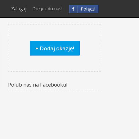
f
Zaloguj
Dołącz do nas!
Połącz!
+ Dodaj okazję!
Polub nas na Facebooku!