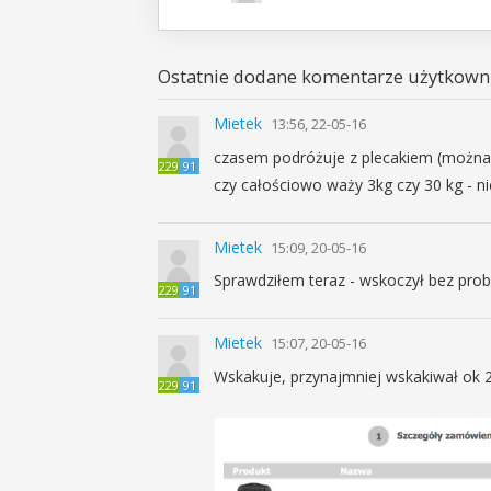
Ostatnie dodane komentarze użytkowni
Mietek
13:56, 22-05-16
czasem podróżuje z plecakiem (można 
229
91
czy całościowo waży 3kg czy 30 kg - ni
Mietek
15:09, 20-05-16
Sprawdziłem teraz - wskoczył bez prob
229
91
Mietek
15:07, 20-05-16
Wskakuje, przynajmniej wskakiwał ok 
229
91