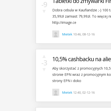
Tabletki do zmywarki Fin
-9
▼
Dobra cebula w Kauflandzie ;-) 100 
35,99zł zamiast 79,99zł. To więcej 
http://image.ce
Mietek
10:46, 08-12-16
▲
10,5% cashbacku na ali
-3
▼
Aby skorzystać z promocyjnych 10,5
stronie EPN wraz z promocyjnym kod
strony EPN i doko
Mietek
12:40, 02-12-16