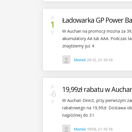
▲
Ładowarka GP Power Ba
1
▼
W Auchan na promocji można za 39,9
akumulatory AA lub AAA. Podczas ł
znajdziemy już 4
Mietek
20:12, 21-10-16
▲
19,99zł rabatu w Auchan
-6
▼
W Auchan Direct, przy pierwszym za
rabatowego na 19,99zł. Dostawa obe
najpóźniej do 3 l
Mietek
19:56, 21-10-16