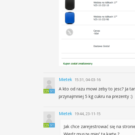
Mietek
15:31, 04-03-16
A kto od razu mowi zeby to jesc? Ja ta
229
91
przynajmniej 5 kg cukru na prezenty :)
Mietek
19:44, 23-11-15
229
91
Jak chce zarejestrować się na stron
Wiedz muszę mieć ta kartę ?