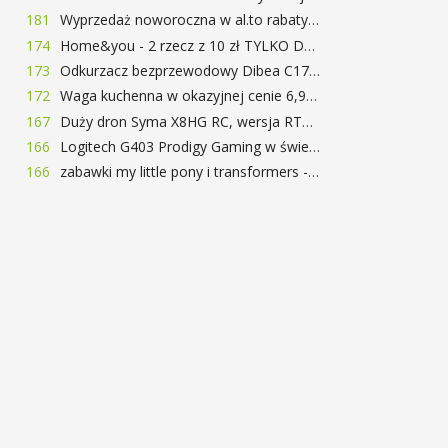
181
Wyprzedaż noworoczna w al.to rabaty do 72%
174
Home&you - 2 rzecz z 10 zł TYLKO DZISIAJ
173
Odkurzacz bezprzewodowy Dibea C17 za 77.99$ (~290zł)
172
Waga kuchenna w okazyjnej cenie 6,99$
167
Duży dron Syma X8HG RC, wersja RTF, kamera 8MP za 62$ (~233zł) - TomTop
166
Logitech G403 Prodigy Gaming w świetnej cenie 169 zł
166
zabawki my little pony i transformers -50%!