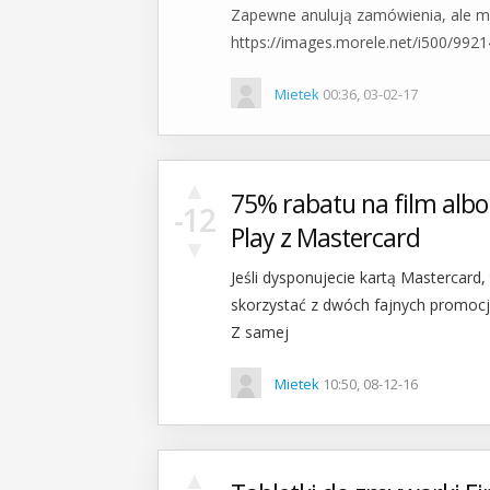
Zapewne anulują zamówienia, ale mo
https://images.morele.net/i500/9921
Mietek
00:36, 03-02-17
▲
75% rabatu na film alb
-12
Play z Mastercard
▼
Jeśli dysponujecie kartą Mastercard,
skorzystać z dwóch fajnych promocji
Z samej
Mietek
10:50, 08-12-16
▲