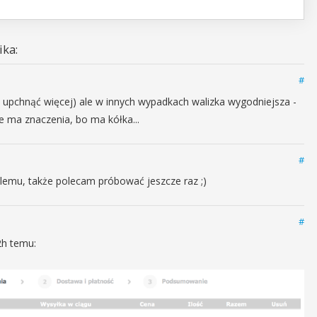
ka:
#
upchnąć więcej) ale w innych wypadkach walizka wygodniejsza -
e ma znaczenia, bo ma kółka...
#
lemu, także polecam próbować jeszcze raz ;)
#
2h temu: