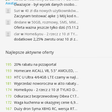
Uważajcie - był wyciek danych osobowych
Suri
w
40 zł dla nowych użytkowników Google Pay (dawniej Android Pay)
Zaczynam testować apke :) Mój kod na 40
dindane
w
50GB, rozmowy, SMS, MMS bez limitu przez 6 miesięcy za darmo za przeniesienie numeru do Play NEXT
Oferta ważna jeszcze tylko dziś (15.11.2
clar
w
Home&you - 2 rzecz z 10 zł TYLKO DZISIAJ
dodatkowe 2,25% zwrotu oraz 10 zł za r
Najlepsze aktywne oferty
195
20% rabatu na pizzaportal
193
Homecare AICALL V8, 5.5" AMOLED, 4/128GB, Snapdragon 652, LTE, QC3.0, 3400mAh za 416zł
183
HTC U Ultra 4/64GB LTE czarny w najlepszej cenie na rynku 799 zł!!!
181
Wyprzedaż noworoczna w al.to rabaty do 72%
174
Home&you - 2 rzecz z 10 zł TYLKO DZISIAJ
173
Odkurzacz bezprzewodowy Dibea C17 za 77.99$ (~290zł)
172
Waga kuchenna w okazyjnej cenie 6,99$
167
Duży dron Syma X8HG RC, wersja RTF, kamera 8MP za 62$ (~233zł) - TomTop