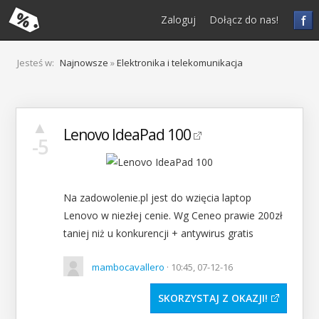
f
Zaloguj
Dołącz do nas!
Jesteś w:
Najnowsze
»
Elektronika i telekomunikacja
▲
Lenovo IdeaPad 100
-5
Na zadowolenie.pl jest do wzięcia laptop
Lenovo w niezłej cenie. Wg Ceneo prawie 200zł
taniej niż u konkurencji + antywirus gratis
mambocavallero
· 10:45, 07-12-16
SKORZYSTAJ Z OKAZJI