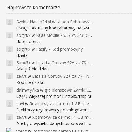
Najnowsze komentarze
SzybkaNauka24.pl
w
Kupon Rabatowy na Kurs Angielskiego dla Dzieci - FunEnglish
Uwaga: Aktualny kod rabatowy na Święta (
sogirux
w
NUU Mobile X5, 5.5", 3/32GB, czujnik linii papilarnych, 2950mAh, aparat 13MP za 267zł - Banggood
dobra oferta
sogirux
w
Taxify - Kod promocyjny
działa
Spox5x
w
Latarka Convoy S2+ za 7$ - Najniższa cena od 2017r
fakt już nie działa
zeArt
w
Latarka Convoy S2+ za 7$ - Najniższa cena od 2017r
Kod nie działa
dalmatyńka
w
gra planszowa Zamki Caladale za 39zł
Część większej promocji: https://inspira
savi
w
Rozmowy za darmo i 1 GB miesięcznie
Niektórzy użytkownicy po zalogowaniu do
zeArt
w
Rozmowy za darmo i 1 GB miesięcznie
Nie było wycieku danych osobowych a nieo
varez
w
Rozmowy za darmo i 1 GB miesięcznie