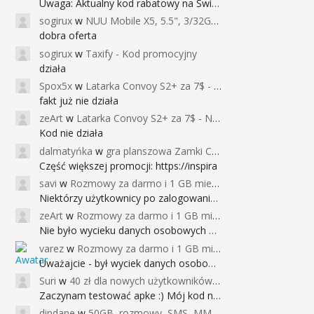
Uwaga: Aktualny kod rabatowy na Święta (
sogirux
w
NUU Mobile X5, 5.5", 3/32GB, czujnik linii papilarnych, 2950mAh, aparat 13MP za 267zł - Banggood
dobra oferta
sogirux
w
Taxify - Kod promocyjny
działa
Spox5x
w
Latarka Convoy S2+ za 7$ - Najniższa cena od 2017r
fakt już nie działa
zeArt
w
Latarka Convoy S2+ za 7$ - Najniższa cena od 2017r
Kod nie działa
dalmatyńka
w
gra planszowa Zamki Caladale za 39zł
Część większej promocji: https://inspira
savi
w
Rozmowy za darmo i 1 GB miesięcznie
Niektórzy użytkownicy po zalogowaniu do
zeArt
w
Rozmowy za darmo i 1 GB miesięcznie
Nie było wycieku danych osobowych a nieo
varez
w
Rozmowy za darmo i 1 GB miesięcznie
Uważajcie - był wyciek danych osobowych
Suri
w
40 zł dla nowych użytkowników Google Pay (dawniej Android Pay)
Zaczynam testować apke :) Mój kod na 40
dindane
w
50GB, rozmowy, SMS, MMS bez limitu przez 6 miesięcy za darmo za przeniesienie numeru do Play NEXT