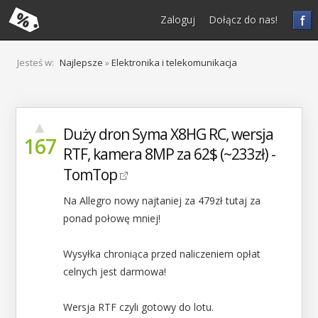
f
Zaloguj
Dołącz do nas!
Jesteś w:
Najlepsze
»
Elektronika i telekomunikacja
▲
Duży dron Syma X8HG RC, wersja
167
RTF, kamera 8MP za 62$ (~233zł) -
TomTop
Na Allegro nowy najtaniej za 479zł tutaj za
ponad połowę mniej!
Wysyłka chroniąca przed naliczeniem opłat
celnych jest darmowa!
Wersja RTF czyli gotowy do lotu.