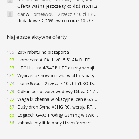
Oferta ważna jeszcze tylko dziś (15.11.2
clar
w
Home&you - 2 rzecz z 10 zł TYLKO DZISIAJ
dodatkowe 2,25% zwrotu oraz 10 zł za r
Najlepsze aktywne oferty
195
20% rabatu na pizzaportal
193
Homecare AICALL V8, 5.5" AMOLED, 4/128GB, Snapdragon 652, LTE, QC3.0, 3400mAh za 416zł
183
HTC U Ultra 4/64GB LTE czarny w najlepszej cenie na rynku 799 zł!!!
181
Wyprzedaż noworoczna w al.to rabaty do 72%
174
Home&you - 2 rzecz z 10 zł TYLKO DZISIAJ
173
Odkurzacz bezprzewodowy Dibea C17 za 77.99$ (~290zł)
172
Waga kuchenna w okazyjnej cenie 6,99$
167
Duży dron Syma X8HG RC, wersja RTF, kamera 8MP za 62$ (~233zł) - TomTop
166
Logitech G403 Prodigy Gaming w świetnej cenie 169 zł
166
zabawki my little pony i transformers -50%!