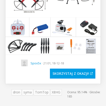
Spox5x
· 21:01, 18-12-18
SKORZYSTAJ Z OKAZJI
dron
syma
TomTop
X8HG
Ocena:
95.14%
· Głosów:
185