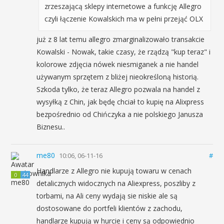
zrzeszającą sklepy internetowe a funkcję Allegro
czyli łączenie Kowalskich ma w pełni przejąć OLX
już z 8 lat temu allegro zmarginalizowało transakcie
Kowalski - Nowak, takie czasy, że rządzą "kup teraz" i
kolorowe zdjęcia nówek niesmiganek a nie handel
używanym sprzętem z bliżej nieokreśloną historią.
Szkoda tylko, że teraz Allegro pozwala na handel z
wysyłką z Chin, jak będę chciał to kupię na Alixpress
bezpośrednio od Chińczyka a nie polskiego Janusza
Biznesu..
me80
10:06, 06-11-16
#
Handlarze z Allegro nie kupują towaru w cenach
0
44
detalicznych widocznych na Aliexpress, poszliby z
torbami, na Ali ceny wydają sie niskie ale są
dostosowane do portfeli klientów z zachodu,
handlarze kupują w hurcie i ceny są odpowiednio