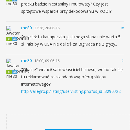
procku będzie niestabilny i mułowaty? Czy jest
sprzętowe wsparcie przy dekodowaniu w KODI?
me80
23:26, 26-06-16
#
Przecież ta kanapeczka jest mega słaba i nie warta 5
0
44
zł, nikt by w USA nie dał 5$ za BigMaca na 2 gryzy..
me80
18:00, 09-06-16
#
"Okazję" wrzucił sam własciciel biznesu, wolno tak się
0
44
tu reklamować ze standardową ofertą sklepu
internetowego?
http://allegro.pl/listing/user/listing.php?us_id=3290722