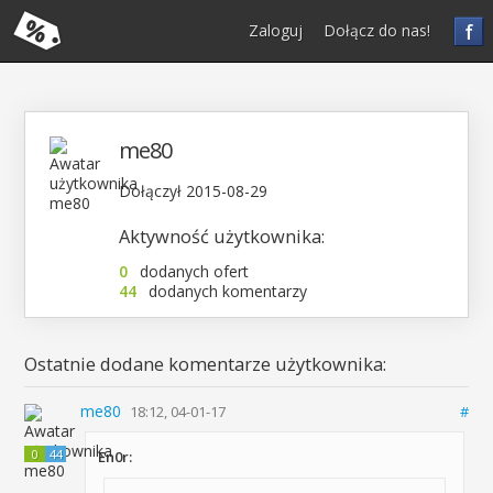
f
Zaloguj
Dołącz do nas!
me80
Dołączył 2015-08-29
Aktywność użytkownika:
0
dodanych ofert
44
dodanych komentarzy
Ostatnie dodane komentarze użytkownika:
me80
18:12, 04-01-17
#
0
44
En0r: