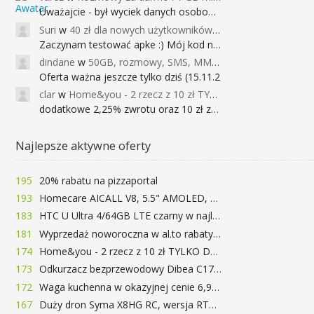
Uważajcie - był wyciek danych osobowych
Suri
w
40 zł dla nowych użytkowników Google Pay (dawniej Android Pay)
Zaczynam testować apke :) Mój kod na 40
dindane
w
50GB, rozmowy, SMS, MMS bez limitu przez 6 miesięcy za darmo za przeniesienie numeru do Play NEXT
Oferta ważna jeszcze tylko dziś (15.11.2
clar
w
Home&you - 2 rzecz z 10 zł TYLKO DZISIAJ
dodatkowe 2,25% zwrotu oraz 10 zł za r
Najlepsze aktywne oferty
195
20% rabatu na pizzaportal
193
Homecare AICALL V8, 5.5" AMOLED, 4/128GB, Snapdragon 652, LTE, QC3.0, 3400mAh za 416zł
183
HTC U Ultra 4/64GB LTE czarny w najlepszej cenie na rynku 799 zł!!!
181
Wyprzedaż noworoczna w al.to rabaty do 72%
174
Home&you - 2 rzecz z 10 zł TYLKO DZISIAJ
173
Odkurzacz bezprzewodowy Dibea C17 za 77.99$ (~290zł)
172
Waga kuchenna w okazyjnej cenie 6,99$
167
Duży dron Syma X8HG RC, wersja RTF, kamera 8MP za 62$ (~233zł) - TomTop