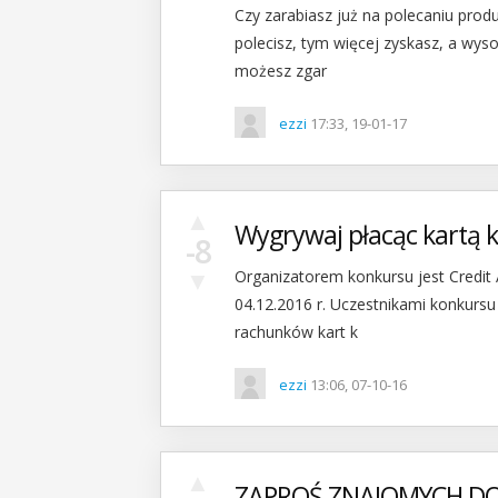
Czy zarabiasz już na polecaniu pro
polecisz, tym więcej zyskasz, a wys
możesz zgar
ezzi
17:33, 19-01-17
▲
Wygrywaj płacąc kartą
-8
▼
Organizatorem konkursu jest Credit 
04.12.2016 r. Uczestnikami konkurs
rachunków kart k
ezzi
13:06, 07-10-16
▲
ZAPROŚ ZNAJOMYCH DO