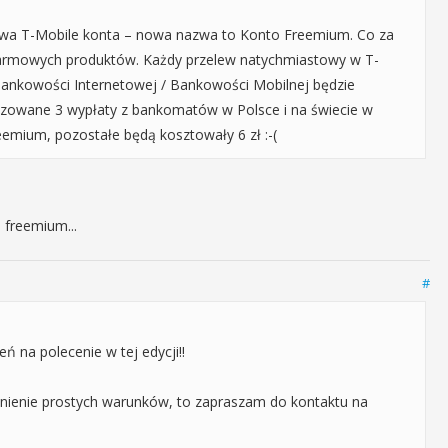
azwa T-Mobile konta – nowa nazwa to Konto Freemium. Co za
 darmowych produktów. Każdy przelew natychmiastowy w T-
ankowości Internetowej / Bankowości Mobilnej będzie
alizowane 3 wypłaty z bankomatów w Polsce i na świecie w
eemium, pozostałe będą kosztowały 6 zł :-(
 freemium...
#
ń na polecenie w tej edycji!!
pełnienie prostych warunków, to zapraszam do kontaktu na