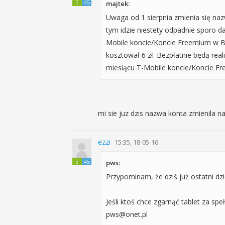
3
45
majtek:
Uwaga od 1 sierpnia zmienia się n
tym idzie niestety odpadnie sporo
Mobile koncie/Koncie Freemium w B
kosztował 6 zł. Bezpłatnie będą re
miesiącu T-Mobile koncie/Koncie Fr
mi sie juz dzis nazwa konta zmienila na
ezzi
15:35, 18-05-16
3
45
pws:
Przypominam, że dziś już ostatni dzie
Jeśli ktoś chce zgarnąć tablet za s
pws@onet.pl