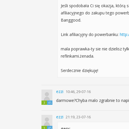
Jeśli spodobała Ci się okazja, którą
afiliacyjnego do zakupu tego powerb
Banggood.
Link afiliacyjny do powerbanku:
http:
mala poprawka-ty sie nie dzielisz tyl
reflinkami.żenada.
Serdecznie dziękuję!
ezzi
10:46, 29-07-16
darmowe?Chyba malo zgrabnie to napisa
3
45
ezzi
21:19, 23-07-16
3
45
gery: