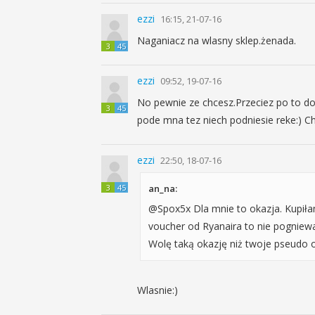
ezzi
16:15, 21-07-16
Naganiacz na wlasny sklep.żenada.
3
45
ezzi
09:52, 19-07-16
No pewnie ze chcesz.Przeciez po to dod
3
45
pode mna tez niech podniesie reke:) 
ezzi
22:50, 18-07-16
3
45
an_na:
@Spox5x Dla mnie to okazja. Kupiłam
voucher od Ryanaira to nie pogniew
Wolę taką okazję niż twoje pseudo 
Wlasnie:)