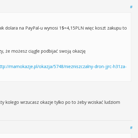
#
cznik dolara na PayPal-u wynosi 1$=4,15PLN więc koszt zakupu to
zy, że możesz ciągle podbijać swoją okazję
ttp://mamokazje.pl/okazja/5748/niezniszczalny-dron-jjrc-h31za-
.ty kolego wrzucasz okazje tylko po to żeby wciskać ludziom
#