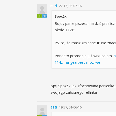
ezzi
22:17, 02-07-16
3
45
Spox5x:
Bujdy panie piszesz, na dziś przeli
około 112zł.
PS. to, że masz zmienne IP nie znac
Ponadto promocje już wrzucałem:
h
114zl-na-gearbest-mozliwe
ojoj Spox5x jak sfochowana panienka..
swojego żałosnego reflinka.
ezzi
19:57, 01-06-16