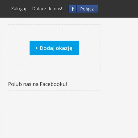
f
Zaloguj
Dołącz do nas!
Połącz!
+ Dodaj okazję!
Polub nas na Facebooku!