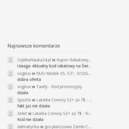
Najnowsze komentarze
SzybkaNauka24.pl
w
Kupon Rabatowy na Kurs Angielskiego dla Dzieci - FunEnglish
Uwaga: Aktualny kod rabatowy na Święta (
sogirux
w
NUU Mobile X5, 5.5", 3/32GB, czujnik linii papilarnych, 2950mAh, aparat 13MP za 267zł - Banggood
dobra oferta
sogirux
w
Taxify - Kod promocyjny
działa
Spox5x
w
Latarka Convoy S2+ za 7$ - Najniższa cena od 2017r
fakt już nie działa
zeArt
w
Latarka Convoy S2+ za 7$ - Najniższa cena od 2017r
Kod nie działa
dalmatyńka
w
gra planszowa Zamki Caladale za 39zł