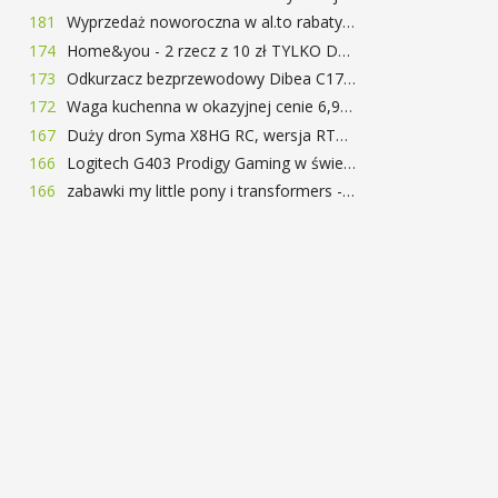
181
Wyprzedaż noworoczna w al.to rabaty do 72%
174
Home&you - 2 rzecz z 10 zł TYLKO DZISIAJ
173
Odkurzacz bezprzewodowy Dibea C17 za 77.99$ (~290zł)
172
Waga kuchenna w okazyjnej cenie 6,99$
167
Duży dron Syma X8HG RC, wersja RTF, kamera 8MP za 62$ (~233zł) - TomTop
166
Logitech G403 Prodigy Gaming w świetnej cenie 169 zł
166
zabawki my little pony i transformers -50%!