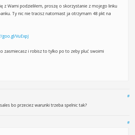
 się z Wami podzieliłem, proszę o skorzystanie z mojego linku
anku. Ty nic nie tracisz natomiast ja otrzymam 48 pkt na
//goo.gl/VuExpJ
ko zasmiecasz i robisz to tylko po to zeby pluć swoimi
#
les bo przeciez warunki trzeba spelnic tak?
#