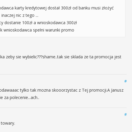
kodawca karty kredytowej dostał 300zł od banku musi złożyć
naczej nic z tego ...
ący dostanie 100zł a wnioskodawca 300zł
ak wnioskodawca spełni warunki promo
a zeby sie wybielic???shame..tak sie sklada ze ta promocja jest
#
dawaaac tylko tak mozna skooorzystac z Tej promocji.A Janusz
 za polecenie...ach..
#
 towary.