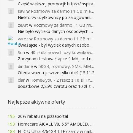
Część większej promocji: https://inspira
savi
w
Rozmowy za darmo i 1 GB miesięcznie
Niektórzy użytkownicy po zalogowaniu do
zeArt
w
Rozmowy za darmo i 1 GB miesięcznie
Nie było wycieku danych osobowych a nieo
varez
w
Rozmowy za darmo i 1 GB miesięcznie
Uważajcie - był wyciek danych osobowych
Suri
w
40 zł dla nowych użytkowników Google Pay (dawniej Android Pay)
Zaczynam testować apke :) Mój kod na 40
dindane
w
50GB, rozmowy, SMS, MMS bez limitu przez 6 miesięcy za darmo za przeniesienie numeru do Play NEXT
Oferta ważna jeszcze tylko dziś (15.11.2
clar
w
Home&you - 2 rzecz z 10 zł TYLKO DZISIAJ
dodatkowe 2,25% zwrotu oraz 10 zł za r
Najlepsze aktywne oferty
195
20% rabatu na pizzaportal
193
Homecare AICALL V8, 5.5" AMOLED, 4/128GB, Snapdragon 652, LTE, QC3.0, 3400mAh za 416zł
183
HTC U Ultra 4/64GB LTE czarny w najlepszej cenie na rynku 799 zł!!!