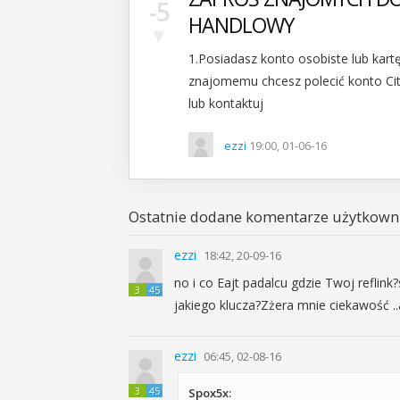
-5
HANDLOWY
▼
1.Posiadasz konto osobiste lub kart
znajomemu chcesz polecić konto Citig
lub kontaktuj
ezzi
19:00, 01-06-16
Ostatnie dodane komentarze użytkowni
ezzi
18:42, 20-09-16
no i co Eajt padalcu gdzie Twoj refli
3
45
jakiego klucza?Zżera mnie ciekawość .
ezzi
06:45, 02-08-16
3
45
Spox5x: