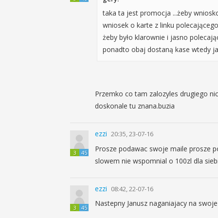
taka ta jest promocja ...żeby wnios
wniosek o karte z linku polecającego i
żeby było klarownie i jasno polecaj
ponadto obaj dostaną kase wtedy j
Przemko co tam zalozyles drugiego nick
doskonale tu znana.buzia
ezzi
20:35, 23-07-16
Prosze podawac swoje maile prosze po
3
45
slowem nie wspomnial o 100zl dla siebie
ezzi
08:42, 22-07-16
Nastepny Janusz naganiajacy na swoje
3
45