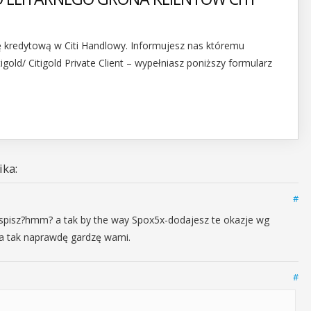
ę kredytową w Citi Handlowy. Informujesz nas któremu
old/ Citigold Private Client – wypełniasz poniższy formularz
ka:
#
nk?spisz?hmm? a tak by the way Spox5x-dodajesz te okazje wg
.a tak naprawdę gardzę wami.
#