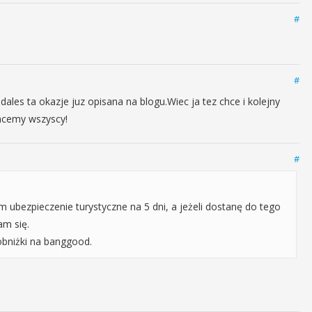
#
#
ales ta okazje juz opisana na blogu.Wiec ja tez chce i kolejny
Chcemy wszyscy!
#
 ubezpieczenie turystyczne na 5 dni, a jeżeli dostanę do tego
am się.
obniżki na banggood.