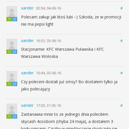
xander
02:04, 04-06-16
#
Polecam zakup jak ktoś lubi :-) Szkoda, ze w promocji
11
30
nie ma pepsi light
xander
16:53, 03-06-16
#
Stacjonarnie: KFC Warszawa Puławska i KFC
11
30
Warszawa Wołoska
xander
10:44, 03-06-16
#
Czy poleceni dostali już smsy? Bo dostałem tylko ja
11
30
jako polecający
xander
17:03, 31-05-16
#
Zastanawia mnie to ze jednego dnia poleciłem
11
30
skycash 4osobom (chyba 24 maja), a dostałem 3
kody smsami. Czyżby w międzyczasie skończyła sie