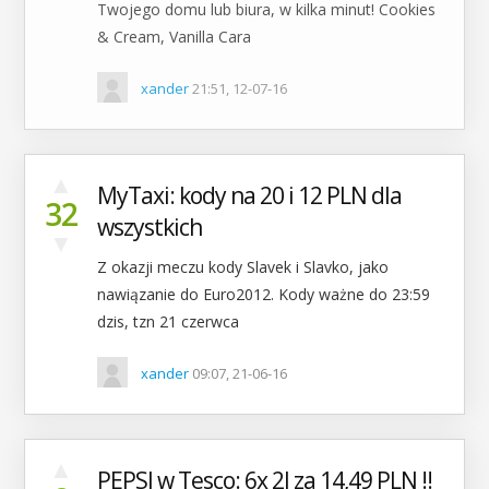
Twojego domu lub biura, w kilka minut! Cookies
& Cream, Vanilla Cara
xander
21:51, 12-07-16
▲
MyTaxi: kody na 20 i 12 PLN dla
32
wszystkich
▼
Z okazji meczu kody Slavek i Slavko, jako
nawiązanie do Euro2012. Kody ważne do 23:59
dzis, tzn 21 czerwca
xander
09:07, 21-06-16
▲
PEPSI w Tesco: 6x 2l za 14,49 PLN !!