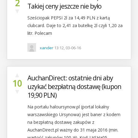
2
Takiej ceny jeszcze nie było
▼
Sześciopak PEPSI 2l za 14,49 PLN z kartą
clubcard. Daje to 2,41 za butelkę 2l czyli 1,20 za
litr. Polecam
xander
13:12, 03-06-16
▲
AuchanDirect: ostatnie dni aby
10
uzykać bezpłatną dostawę (kupon
▼
19,90 PLN)
Na portalu haloursynow.pl‌ (portal lokalny
warszawskiego Ursynowa) jest baner z kodem
na bezpłatną dostawę zakupów z
AuchanDirect.pl ważny do 31 maja 2016 (min.
wartość zakupów 100 zł). Kod: UrSHa05