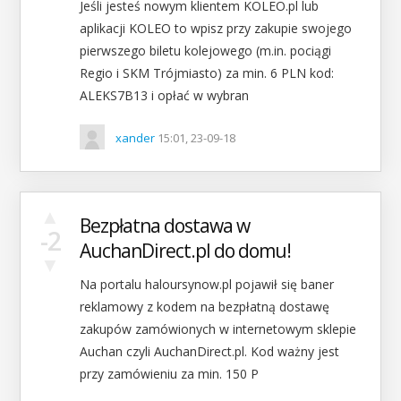
Jeśli jesteś nowym klientem KOLEO.pl lub
aplikacji KOLEO to wpisz przy zakupie swojego
pierwszego biletu kolejowego (m.in. pociągi
Regio i SKM Trójmiasto) za min. 6 PLN kod:
ALEKS7B13 i opłać w wybran
xander
15:01, 23-09-18
▲
Bezpłatna dostawa w
-2
AuchanDirect.pl do domu!
▼
Na portalu haloursynow.pl pojawił się baner
reklamowy z kodem na bezpłatną dostawę
zakupów zamówionych w internetowym sklepie
Auchan czyli AuchanDirect.pl. Kod ważny jest
przy zamówieniu za min. 150 P