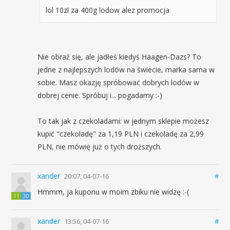
lol 10zl za 400g lodow alez promocja
Nie obraź się, ale jadłeś kiedyś Häagen-Dazs? To
jedne z najlepszych lodów na świecie, marka sama w
sobie. Masz okazję spróbować dobrych lodów w
dobrej cenie. Spróbuj i... pogadamy :-)
To tak jak z czekoladami: w jednym sklepie możesz
kupić "czekoladę" za 1,19 PLN i czekoladę za 2,99
PLN, nie mówię już o tych droższych.
xander
20:07, 04-07-16
#
Hmmm, ja kuponu w moim zbiku nie widzę :-(
11
30
xander
13:56, 04-07-16
#