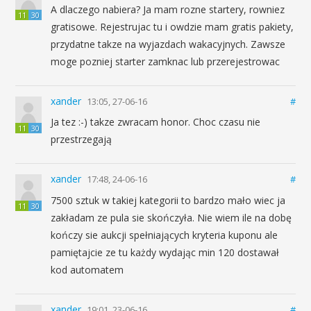
A dlaczego nabiera? Ja mam rozne startery, rowniez
11
30
gratisowe. Rejestrujac tu i owdzie mam gratis pakiety,
przydatne takze na wyjazdach wakacyjnych. Zawsze
moge pozniej starter zamknac lub przerejestrowac
xander
13:05, 27-06-16
#
Ja tez :-) takze zwracam honor. Choc czasu nie
11
30
przestrzegają
xander
17:48, 24-06-16
#
7500 sztuk w takiej kategorii to bardzo mało wiec ja
11
30
zakładam ze pula sie skończyła. Nie wiem ile na dobę
kończy sie aukcji spełniających kryteria kuponu ale
pamiętajcie ze tu każdy wydając min 120 dostawał
kod automatem
xander
19:01, 23-06-16
#