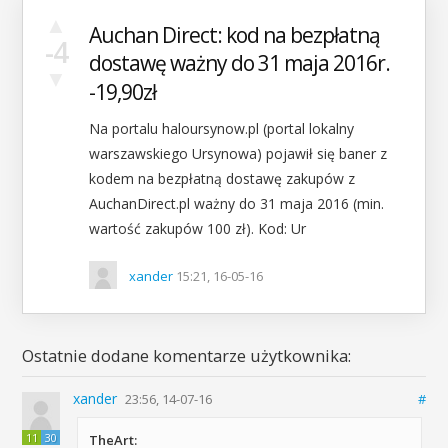
▲
Auchan Direct: kod na bezpłatną
-4
dostawę ważny do 31 maja 2016r.
▼
-19,90zł
Na portalu haloursynow.pl‌ (portal lokalny
warszawskiego Ursynowa) pojawił się baner z
kodem na bezpłatną dostawę zakupów z
AuchanDirect.pl ważny do 31 maja 2016 (min.
wartość zakupów 100 zł). Kod: Ur
xander
15:21, 16-05-16
Ostatnie dodane komentarze użytkownika:
xander
23:56, 14-07-16
#
11
30
TheArt: