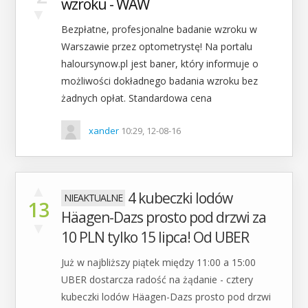
wzroku - WAW
▼
Bezpłatne, profesjonalne badanie wzroku w
Warszawie przez optometrystę! Na portalu
haloursynow.pl jest baner, który informuje o
możliwości dokładnego badania wzroku bez
żadnych opłat. Standardowa cena
xander
10:29, 12-08-16
▲
4 kubeczki lodów
13
Häagen-Dazs prosto pod drzwi za
▼
10 PLN tylko 15 lipca! Od UBER
Już w najbliższy piątek między 11:00 a 15:00
UBER dostarcza radość na żądanie - cztery
kubeczki lodów Häagen-Dazs prosto pod drzwi