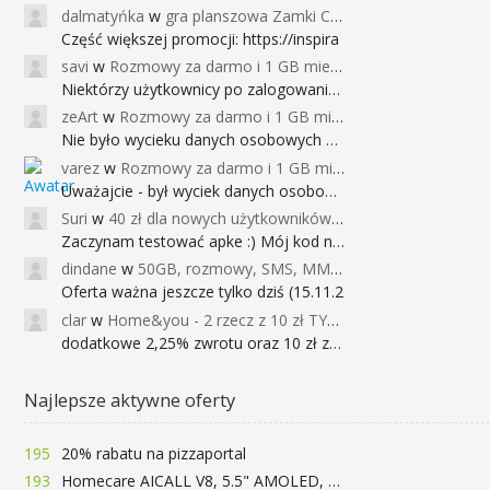
dalmatyńka
w
gra planszowa Zamki Caladale za 39zł
Część większej promocji: https://inspira
savi
w
Rozmowy za darmo i 1 GB miesięcznie
Niektórzy użytkownicy po zalogowaniu do
zeArt
w
Rozmowy za darmo i 1 GB miesięcznie
Nie było wycieku danych osobowych a nieo
varez
w
Rozmowy za darmo i 1 GB miesięcznie
Uważajcie - był wyciek danych osobowych
Suri
w
40 zł dla nowych użytkowników Google Pay (dawniej Android Pay)
Zaczynam testować apke :) Mój kod na 40
dindane
w
50GB, rozmowy, SMS, MMS bez limitu przez 6 miesięcy za darmo za przeniesienie numeru do Play NEXT
Oferta ważna jeszcze tylko dziś (15.11.2
clar
w
Home&you - 2 rzecz z 10 zł TYLKO DZISIAJ
dodatkowe 2,25% zwrotu oraz 10 zł za r
Najlepsze aktywne oferty
195
20% rabatu na pizzaportal
193
Homecare AICALL V8, 5.5" AMOLED, 4/128GB, Snapdragon 652, LTE, QC3.0, 3400mAh za 416zł