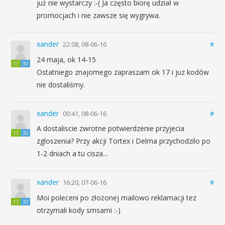
już nie wystarczy :-( Ja często biorę udział w
promocjach i nie zawsze się wygrywa.
xander
22:08, 08-06-16
#
24 maja, ok 14-15
11
30
Ostatniego znajomego zapraszam ok 17 i juz kodów
nie dostaliśmy.
xander
00:41, 08-06-16
#
A dostaliscie zwrotne potwierdzenie przyjecia
11
30
zgloszenia? Przy akcji Tortex i Delma przychodzilo po
1-2 dniach a tu cisza...
xander
16:20, 07-06-16
#
Moi poleceni po złożonej mailowo reklamacji tez
11
30
otrzymali kody smsami :-)