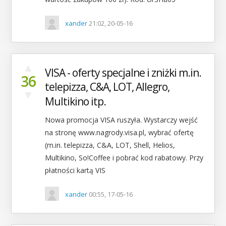
xander
21:02, 20-05-16
▲
VISA - oferty specjalne i zniżki m.in.
36
telepizza, C&A, LOT, Allegro,
▼
Multikino itp.
Nowa promocja VISA ruszyła. Wystarczy wejść
na stronę www.nagrody.visa.pl, wybrać ofertę
(m.in. telepizza, C&A, LOT, Shell, Helios,
Multikino, So!Coffee i pobrać kod rabatowy. Przy
płatności kartą VIS
xander
00:55, 17-05-16