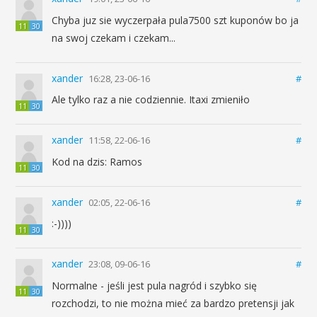
Chyba juz sie wyczerpała pula7500 szt kuponów bo ja
11
30
na swoj czekam i czekam...
xander
16:28, 23-06-16
#
Ale tylko raz a nie codziennie. Itaxi zmieniło
11
30
xander
11:58, 22-06-16
#
Kod na dzis: Ramos
11
30
xander
02:05, 22-06-16
#
:-))))
11
30
xander
23:08, 09-06-16
#
Normalne - jeśli jest pula nagród i szybko się
11
30
rozchodzi, to nie można mieć za bardzo pretensji jak