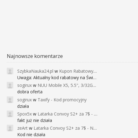
Najnowsze komentarze
SzybkaNauka24.pl
w
Kupon Rabatowy na Kurs Angielskiego dla Dzieci - FunEnglish
Uwaga: Aktualny kod rabatowy na Święta (
sogirux
w
NUU Mobile X5, 5.5", 3/32GB, czujnik linii papilarnych, 2950mAh, aparat 13MP za 267zł - Banggood
dobra oferta
sogirux
w
Taxify - Kod promocyjny
działa
Spox5x
w
Latarka Convoy S2+ za 7$ - Najniższa cena od 2017r
fakt już nie działa
zeArt
w
Latarka Convoy S2+ za 7$ - Najniższa cena od 2017r
Kod nie działa