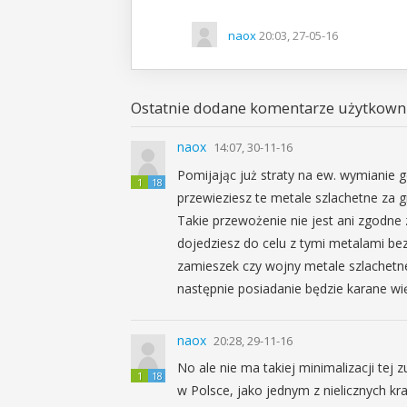
naox
20:03, 27-05-16
Ostatnie dodane komentarze użytkowni
naox
14:07, 30-11-16
Pomijając już straty na ew. wymianie 
1
18
przewieziesz te metale szlachetne za gr
Takie przewożenie nie jest ani zgodne 
dojedziesz do celu z tymi metalami be
zamieszek czy wojny metale szlachetne
następnie posiadanie będzie karane wię
naox
20:28, 29-11-16
No ale nie ma takiej minimalizacji tej 
1
18
w Polsce, jako jednym z nielicznych kraj