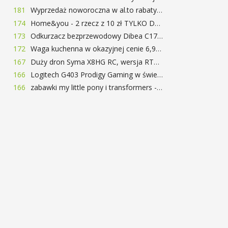
181
Wyprzedaż noworoczna w al.to rabaty do 72%
174
Home&you - 2 rzecz z 10 zł TYLKO DZISIAJ
173
Odkurzacz bezprzewodowy Dibea C17 za 77.99$ (~290zł)
172
Waga kuchenna w okazyjnej cenie 6,99$
167
Duży dron Syma X8HG RC, wersja RTF, kamera 8MP za 62$ (~233zł) - TomTop
166
Logitech G403 Prodigy Gaming w świetnej cenie 169 zł
166
zabawki my little pony i transformers -50%!