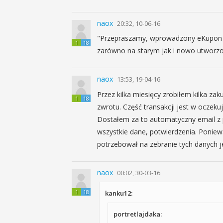
naox
20:32, 10-06-16
"Przepraszamy, wprowadzony eKupon n
1
18
zarówno na starym jak i nowo utworz
naox
13:53, 19-04-16
Przez kilka miesięcy zrobiłem kilka za
1
18
zwrotu. Część transakcji jest w oczeku
Dostałem za to automatyczny email z p
wszystkie dane, potwierdzenia. Poniew
potrzebował na zebranie tych danych jes
naox
00:02, 30-03-16
1
18
kanku12:
portretlajdaka: