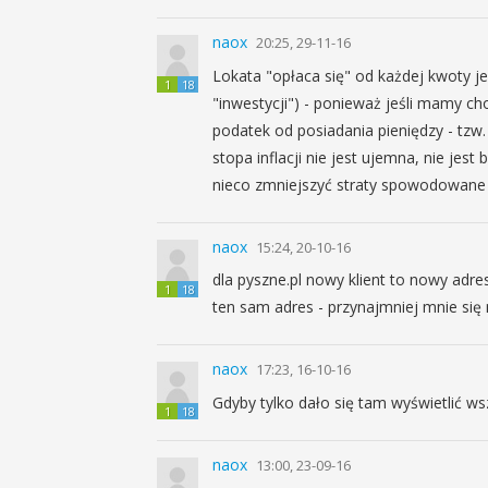
naox
20:25, 29-11-16
Lokata "opłaca się" od każdej kwoty je
1
18
"inwestycji") - ponieważ jeśli mamy ch
podatek od posiadania pieniędzy - tzw
stopa inflacji nie jest ujemna, nie jes
nieco zmniejszyć straty spowodowane 
naox
15:24, 20-10-16
dla pyszne.pl nowy klient to nowy adre
1
18
ten sam adres - przynajmniej mnie się 
naox
17:23, 16-10-16
Gdyby tylko dało się tam wyświetlić w
1
18
naox
13:00, 23-09-16