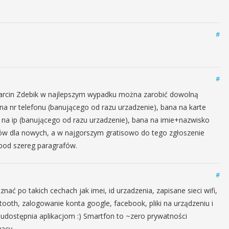
#
#
Marcin Zdebik w najlepszym wypadku można zarobić dowolną
na nr telefonu (banującego od razu urzadzenie), bana na karte
 na ip (banującego od razu urzadzenie), bana na imie+nazwisko
dów dla nowych, a w najgorszym gratisowo do tego zgłoszenie
 pod szereg paragrafów.
#
 po takich cechach jak imei, id urzadzenia, zapisane sieci wifi,
etooth, zalogowanie konta google, facebook, pliki na urządzeniu i
 udostępnia aplikacjom :) Smartfon to ~zero prywatności
vacy