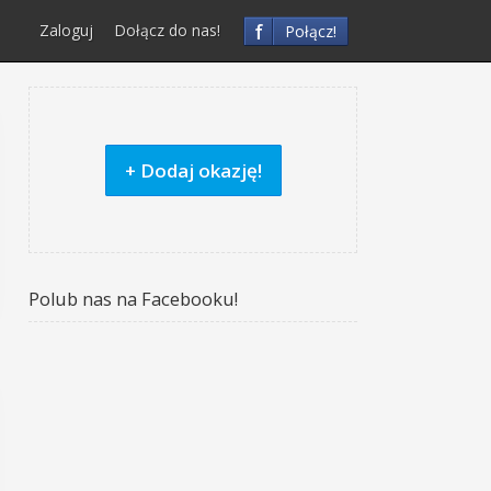
f
Zaloguj
Dołącz do nas!
Połącz!
+ Dodaj okazję!
Polub nas na Facebooku!