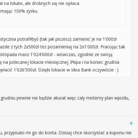
ł na lokate, ale drobnych się nie opłaca.
 mając 100% zysku.
 stycznia potrafiłbyś (tak jak piszesz) zamienić je na 1'000zł
ażde z tych 2x500zł też pozamieniaj na 2x1'000zł. Pracując tak
 listopada masz 1'024'000zł - wówczas, zgodnie ze swoją
ę na polecanej lokacie miesięcznej 3%pa i na koniec grudnia
acić 1'026'500zł. Dzięki lokacie w Idea Bank oczywiście : )
 grudniu pewnie nie będzie akurat więc caly misterny plan wpizdu,
#
, przypisało mi go do konta. Dzisiaj chce skorzystać a kuponu nie