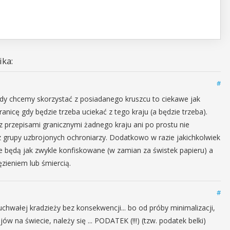
ka:
#
gdy chcemy skorzystać z posiadanego kruszcu to ciekawe jak
anicę gdy będzie trzeba uciekać z tego kraju (a będzie trzeba).
z przepisami granicznymi żadnego kraju ani po prostu nie
z grupy uzbrojonych ochroniarzy. Dodatkowo w razie jakichkolwiek
 będą jak zwykle konfiskowane (w zamian za świstek papieru) a
zieniem lub śmiercią.
#
zuchwałej kradzieży bez konsekwencji... bo od próby minimalizacji,
ów na świecie, należy się ... PODATEK (!!!) (tzw. podatek belki)