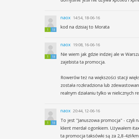
naox
14:54, 18-06-16
kod na dzisiaj to Morata
1
18
naox
19:08, 16-06-16
Nie wiem jak gdzie indziej ale w Wars
1
18
zajebista ta promocja.
Rowerów też na większości stacji więks
została rozkradziona lub zdewastowana
realnym działaniu tylko w nielicznych r
naox
20:44, 12-06-16
To jest "Januszowa promocja" - czyli n
1
18
klient merdał ogonkiem. Używałem itaxi
ta promocja taksówki są za 2,8-4zł/km