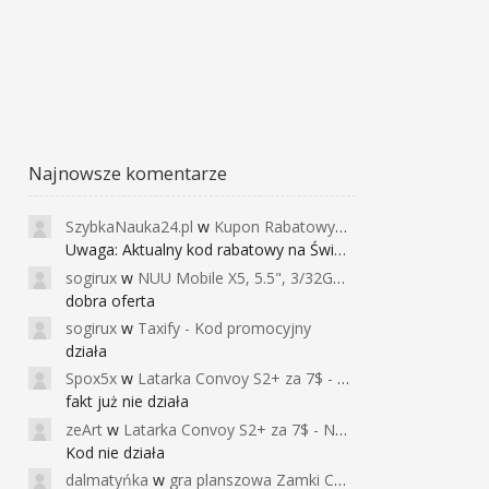
Najnowsze komentarze
SzybkaNauka24.pl
w
Kupon Rabatowy na Kurs Angielskiego dla Dzieci - FunEnglish
Uwaga: Aktualny kod rabatowy na Święta (
sogirux
w
NUU Mobile X5, 5.5", 3/32GB, czujnik linii papilarnych, 2950mAh, aparat 13MP za 267zł - Banggood
dobra oferta
sogirux
w
Taxify - Kod promocyjny
działa
Spox5x
w
Latarka Convoy S2+ za 7$ - Najniższa cena od 2017r
fakt już nie działa
zeArt
w
Latarka Convoy S2+ za 7$ - Najniższa cena od 2017r
Kod nie działa
dalmatyńka
w
gra planszowa Zamki Caladale za 39zł