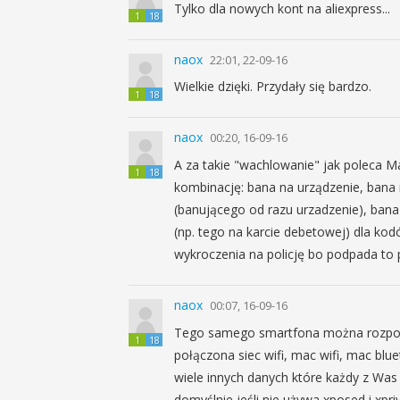
Tylko dla nowych kont na aliexpress...
1
18
naox
22:01, 22-09-16
Wielkie dzięki. Przydały się bardzo.
1
18
naox
00:20, 16-09-16
A za takie "wachlowanie" jak poleca 
1
18
kombinację: bana na urządzenie, bana 
(banującego od razu urzadzenie), bana
(np. tego na karcie debetowej) dla ko
wykroczenia na policję bo podpada to
naox
00:07, 16-09-16
Tego samego smartfona można rozpoznać
1
18
połączona siec wifi, mac wifi, mac blu
wiele innych danych które każdy z Was
domyślnie jeśli nie używa xposed i xpri