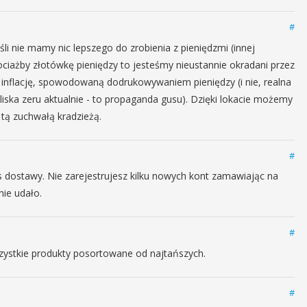
#
śli nie mamy nic lepszego do zrobienia z pieniędzmi (innej
ociażby złotówkę pieniędzy to jesteśmy nieustannie okradani przez
. inflację, spowodowaną dodrukowywaniem pieniędzy (i nie, realna
t bliska zeru aktualnie - to propaganda gusu). Dzięki lokacie możemy
tą zuchwałą kradzieżą.
#
s dostawy. Nie zarejestrujesz kilku nowych kont zamawiając na
nie udało.
#
szystkie produkty posortowane od najtańszych.
#