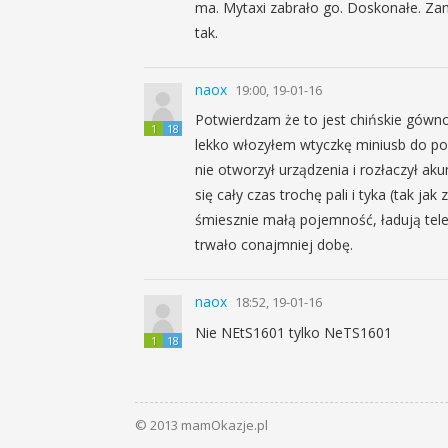
ma. Mytaxi zabrało go. Doskonałe. Zam
tak.
naox
19:00, 19-01-16
Potwierdzam że to jest chińskie gówno.
1
18
lekko włozyłem wtyczkę miniusb do port
nie otworzył urządzenia i rozłaczył a
się cały czas trochę pali i tyka (tak jak
śmiesznie małą pojemność, ładują tele
trwało conajmniej dobę.
naox
18:52, 19-01-16
Nie NEtS1601 tylko NeTS1601
1
18
© 2013 mamOkazje.pl