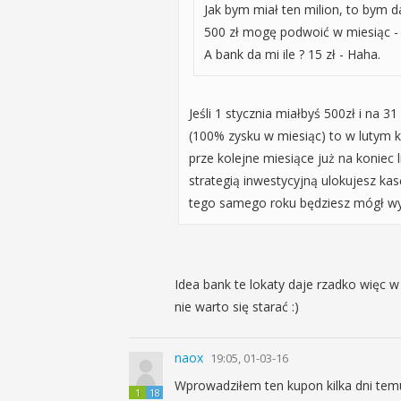
Jak bym miał ten milion, to bym da
500 zł mogę podwoić w miesiąc -
A bank da mi ile ? 15 zł - Haha.
Jeśli 1 stycznia miałbyś 500zł i na 31
(100% zysku w miesiąc) to w lutym k
prze kolejne miesiące już na koniec
strategią inwestycyjną ulokujesz kas
tego samego roku będziesz mógł wypł
Idea bank te lokaty daje rzadko więc w
nie warto się starać :)
naox
19:05, 01-03-16
Wprowadziłem ten kupon kilka dni temu
1
18