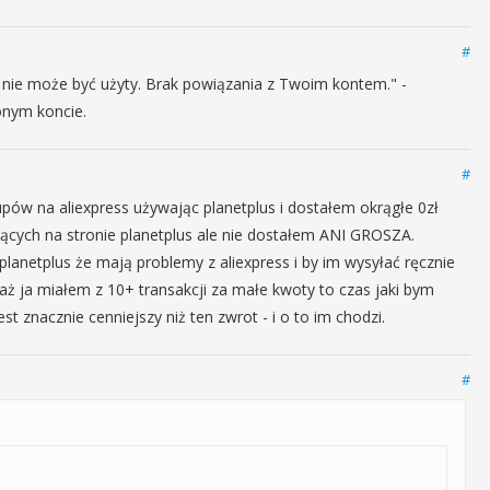
#
ie może być użyty. Brak powiązania z Twoim kontem." -
onym koncie.
#
kupów na aliexpress używając planetplus i dostałem okrągłe 0zł
jących na stronie planetplus ale nie dostałem ANI GROSZA.
lanetplus że mają problemy z aliexpress i by im wysyłać ręcznie
aż ja miałem z 10+ transakcji za małe kwoty to czas jaki bym
t znacznie cenniejszy niż ten zwrot - i o to im chodzi.
#