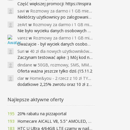
Część większej promocji: https://inspira
savi
w
Rozmowy za darmo i 1 GB miesięcznie
Niektórzy użytkownicy po zalogowaniu do
zeArt
w
Rozmowy za darmo i 1 GB miesięcznie
Nie było wycieku danych osobowych a nieo
varez
w
Rozmowy za darmo i 1 GB miesięcznie
Uważajcie - był wyciek danych osobowych
Suri
w
40 zł dla nowych użytkowników Google Pay (dawniej Android Pay)
Zaczynam testować apke :) Mój kod na 40
dindane
w
50GB, rozmowy, SMS, MMS bez limitu przez 6 miesięcy za darmo za przeniesienie numeru do Play NEXT
Oferta ważna jeszcze tylko dziś (15.11.2
clar
w
Home&you - 2 rzecz z 10 zł TYLKO DZISIAJ
dodatkowe 2,25% zwrotu oraz 10 zł za r
Najlepsze aktywne oferty
195
20% rabatu na pizzaportal
193
Homecare AICALL V8, 5.5" AMOLED, 4/128GB, Snapdragon 652, LTE, QC3.0, 3400mAh za 416zł
183
HTC U Ultra 4/64GB LTE czarny w najlepszej cenie na rynku 799 zł!!!