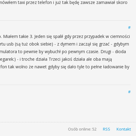
ówiłem taxi przez telefon i już tak będę zawsze zamawiał skoro
#
 Miałem takie 3. Jeden się spalił gdy przez przypadek w ciemności
u usb (są tuż obok siebie) - z dymem i zaczął się grzać - gdybym
kumulatora to pewnie by wybuchł po pewnym czasie. Drugi - dioda
 zegarek:) - i troche działa Trzeci jakoś działa ale oba mają
fon tak wolno że nawet gdyby się dało tyle to pełne ładowanie by
#
Osób online: 52
RSS
Kontakt