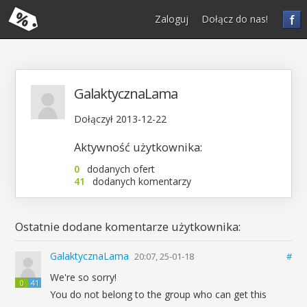
f
Zaloguj
Dołącz do nas!
GalaktycznaLama
Dołączył 2013-12-22
Aktywność użytkownika:
0
dodanych ofert
41
dodanych komentarzy
Ostatnie dodane komentarze użytkownika:
GalaktycznaLama
20:07, 25-01-18
#
We're so sorry!
0
41
You do not belong to the group who can get this