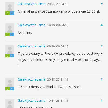
GalaktycznaLama
20:52, 27-04-16
#
Minimalna wartość zamówienia w dostawie 26,00 zł.
0
41
GalaktycznaLama
19:39, 08-04-16
#
Aktualne.
0
41
GalaktycznaLama
09:29, 06-04-16
#
Tryb prywatny w Firefox + prawdziwy adres dostawy +
0
41
zmyślony telefon + zmyślony e-mail + płatność payU.
:)
GalaktycznaLama
20:18, 25-11-15
#
Działa. Oferty z zakładki "Twoje Miasto".
0
41
GalaktycznaLama
19:14, 25-11-15
#
Specjalna Zniżka -80 zł