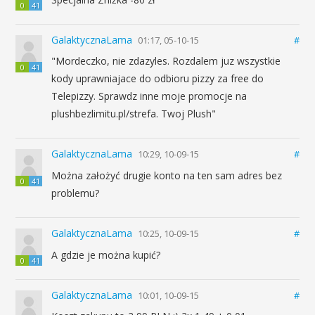
0
41
GalaktycznaLama
01:17, 05-10-15
#
"Mordeczko, nie zdazyles. Rozdalem juz wszystkie
0
41
kody uprawniajace do odbioru pizzy za free do
Telepizzy. Sprawdz inne moje promocje na
plushbezlimitu.pl/strefa. Twoj Plush"
GalaktycznaLama
10:29, 10-09-15
#
Można założyć drugie konto na ten sam adres bez
0
41
problemu?
GalaktycznaLama
10:25, 10-09-15
#
A gdzie je można kupić?
0
41
GalaktycznaLama
10:01, 10-09-15
#