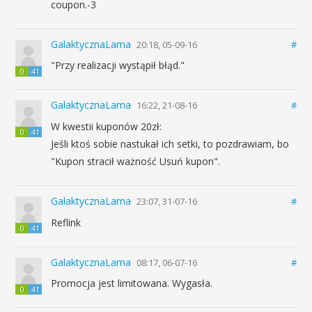
coupon.-3
GalaktycznaLama
20:18, 05-09-16
#
"Przy realizacji wystąpił błąd."
0
41
GalaktycznaLama
16:22, 21-08-16
#
W kwestii kuponów 20zł:
0
41
Jeśli ktoś sobie nastukał ich setki, to pozdrawiam, bo
"Kupon stracił ważność Usuń kupon".
GalaktycznaLama
23:07, 31-07-16
#
Reflink
0
41
GalaktycznaLama
08:17, 06-07-16
#
Promocja jest limitowana. Wygasła.
0
41