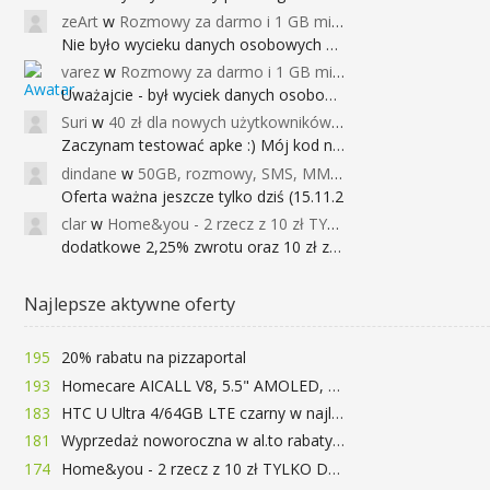
zeArt
w
Rozmowy za darmo i 1 GB miesięcznie
Nie było wycieku danych osobowych a nieo
varez
w
Rozmowy za darmo i 1 GB miesięcznie
Uważajcie - był wyciek danych osobowych
Suri
w
40 zł dla nowych użytkowników Google Pay (dawniej Android Pay)
Zaczynam testować apke :) Mój kod na 40
dindane
w
50GB, rozmowy, SMS, MMS bez limitu przez 6 miesięcy za darmo za przeniesienie numeru do Play NEXT
Oferta ważna jeszcze tylko dziś (15.11.2
clar
w
Home&you - 2 rzecz z 10 zł TYLKO DZISIAJ
dodatkowe 2,25% zwrotu oraz 10 zł za r
Najlepsze aktywne oferty
195
20% rabatu na pizzaportal
193
Homecare AICALL V8, 5.5" AMOLED, 4/128GB, Snapdragon 652, LTE, QC3.0, 3400mAh za 416zł
183
HTC U Ultra 4/64GB LTE czarny w najlepszej cenie na rynku 799 zł!!!
181
Wyprzedaż noworoczna w al.to rabaty do 72%
174
Home&you - 2 rzecz z 10 zł TYLKO DZISIAJ