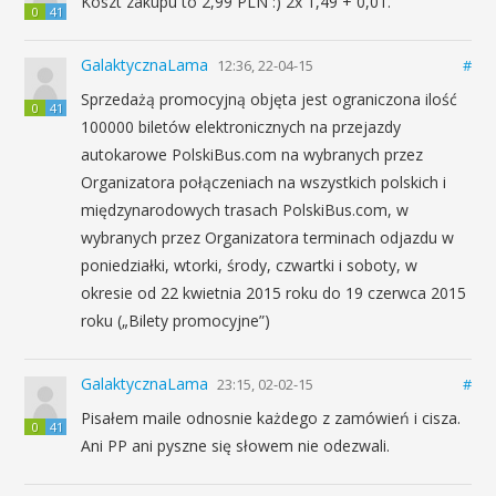
Koszt zakupu to 2,99 PLN :) 2x 1,49 + 0,01.
0
41
GalaktycznaLama
12:36, 22-04-15
#
Sprzedażą promocyjną objęta jest ograniczona ilość
0
41
100000 biletów elektronicznych na przejazdy
autokarowe PolskiBus.com na wybranych przez
Organizatora połączeniach na wszystkich polskich i
międzynarodowych trasach PolskiBus.com, w
wybranych przez Organizatora terminach odjazdu w
poniedziałki, wtorki, środy, czwartki i soboty, w
okresie od 22 kwietnia 2015 roku do 19 czerwca 2015
roku („Bilety promocyjne”)
GalaktycznaLama
23:15, 02-02-15
#
Pisałem maile odnosnie każdego z zamówień i cisza.
0
41
Ani PP ani pyszne się słowem nie odezwali.