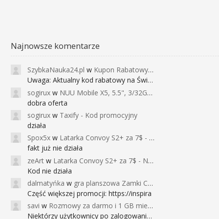
Najnowsze komentarze
SzybkaNauka24.pl
w
Kupon Rabatowy na Kurs Angielskiego dla Dzieci - FunEnglish
Uwaga: Aktualny kod rabatowy na Święta (
sogirux
w
NUU Mobile X5, 5.5", 3/32GB, czujnik linii papilarnych, 2950mAh, aparat 13MP za 267zł - Banggood
dobra oferta
sogirux
w
Taxify - Kod promocyjny
działa
Spox5x
w
Latarka Convoy S2+ za 7$ - Najniższa cena od 2017r
fakt już nie działa
zeArt
w
Latarka Convoy S2+ za 7$ - Najniższa cena od 2017r
Kod nie działa
dalmatyńka
w
gra planszowa Zamki Caladale za 39zł
Część większej promocji: https://inspira
savi
w
Rozmowy za darmo i 1 GB miesięcznie
Niektórzy użytkownicy po zalogowaniu do