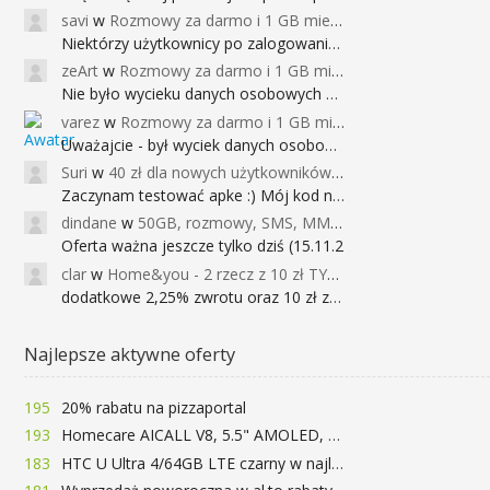
savi
w
Rozmowy za darmo i 1 GB miesięcznie
Niektórzy użytkownicy po zalogowaniu do
zeArt
w
Rozmowy za darmo i 1 GB miesięcznie
Nie było wycieku danych osobowych a nieo
varez
w
Rozmowy za darmo i 1 GB miesięcznie
Uważajcie - był wyciek danych osobowych
Suri
w
40 zł dla nowych użytkowników Google Pay (dawniej Android Pay)
Zaczynam testować apke :) Mój kod na 40
dindane
w
50GB, rozmowy, SMS, MMS bez limitu przez 6 miesięcy za darmo za przeniesienie numeru do Play NEXT
Oferta ważna jeszcze tylko dziś (15.11.2
clar
w
Home&you - 2 rzecz z 10 zł TYLKO DZISIAJ
dodatkowe 2,25% zwrotu oraz 10 zł za r
Najlepsze aktywne oferty
195
20% rabatu na pizzaportal
193
Homecare AICALL V8, 5.5" AMOLED, 4/128GB, Snapdragon 652, LTE, QC3.0, 3400mAh za 416zł
183
HTC U Ultra 4/64GB LTE czarny w najlepszej cenie na rynku 799 zł!!!