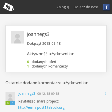
f
Zaloguj
Dołącz do nas!
joannegs3
Dołączył 2018-09-18
Aktywność użytkownika:
0
dodanych ofert
1
dodanych komentarzy
Ostatnie dodane komentarze użytkownika:
joannegs3
00:42, 18-09-18
#
Revitalized snare project:
0
1
http://erma.post1.telrock.org