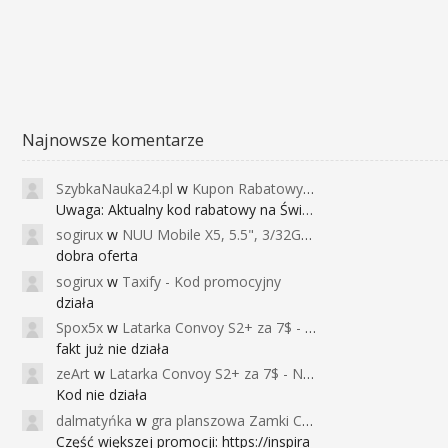
Najnowsze komentarze
SzybkaNauka24.pl
w
Kupon Rabatowy na Kurs Angielskiego dla Dzieci - FunEnglish
Uwaga: Aktualny kod rabatowy na Święta (
sogirux
w
NUU Mobile X5, 5.5", 3/32GB, czujnik linii papilarnych, 2950mAh, aparat 13MP za 267zł - Banggood
dobra oferta
sogirux
w
Taxify - Kod promocyjny
działa
Spox5x
w
Latarka Convoy S2+ za 7$ - Najniższa cena od 2017r
fakt już nie działa
zeArt
w
Latarka Convoy S2+ za 7$ - Najniższa cena od 2017r
Kod nie działa
dalmatyńka
w
gra planszowa Zamki Caladale za 39zł
Część większej promocji: https://inspira