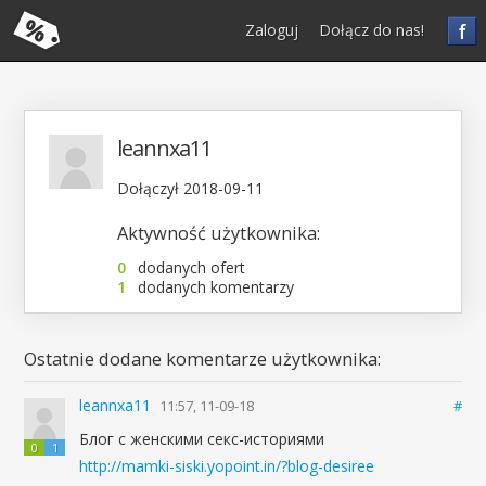
f
Zaloguj
Dołącz do nas!
leannxa11
Dołączył 2018-09-11
Aktywność użytkownika:
0
dodanych ofert
1
dodanych komentarzy
Ostatnie dodane komentarze użytkownika:
leannxa11
11:57, 11-09-18
#
Блог с женскими секс-историями
0
1
http://mamki-siski.yopoint.in/?blog-desiree