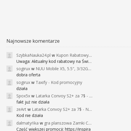
Najnowsze komentarze
SzybkaNauka24.pl
w
Kupon Rabatowy na Kurs Angielskiego dla Dzieci - FunEnglish
Uwaga: Aktualny kod rabatowy na Święta (
sogirux
w
NUU Mobile X5, 5.5", 3/32GB, czujnik linii papilarnych, 2950mAh, aparat 13MP za 267zł - Banggood
dobra oferta
sogirux
w
Taxify - Kod promocyjny
działa
Spox5x
w
Latarka Convoy S2+ za 7$ - Najniższa cena od 2017r
fakt już nie działa
zeArt
w
Latarka Convoy S2+ za 7$ - Najniższa cena od 2017r
Kod nie działa
dalmatyńka
w
gra planszowa Zamki Caladale za 39zł
Część większej promocji: https://inspira