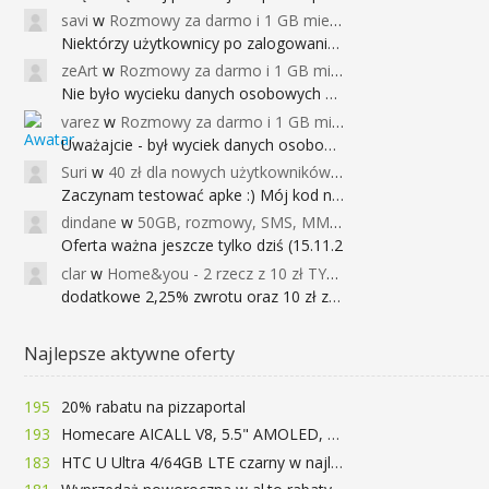
savi
w
Rozmowy za darmo i 1 GB miesięcznie
Niektórzy użytkownicy po zalogowaniu do
zeArt
w
Rozmowy za darmo i 1 GB miesięcznie
Nie było wycieku danych osobowych a nieo
varez
w
Rozmowy za darmo i 1 GB miesięcznie
Uważajcie - był wyciek danych osobowych
Suri
w
40 zł dla nowych użytkowników Google Pay (dawniej Android Pay)
Zaczynam testować apke :) Mój kod na 40
dindane
w
50GB, rozmowy, SMS, MMS bez limitu przez 6 miesięcy za darmo za przeniesienie numeru do Play NEXT
Oferta ważna jeszcze tylko dziś (15.11.2
clar
w
Home&you - 2 rzecz z 10 zł TYLKO DZISIAJ
dodatkowe 2,25% zwrotu oraz 10 zł za r
Najlepsze aktywne oferty
195
20% rabatu na pizzaportal
193
Homecare AICALL V8, 5.5" AMOLED, 4/128GB, Snapdragon 652, LTE, QC3.0, 3400mAh za 416zł
183
HTC U Ultra 4/64GB LTE czarny w najlepszej cenie na rynku 799 zł!!!