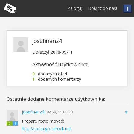
f
Zaloguj
Dołącz do nas!
josefinanz4
Dołączył 2018-09-11
Aktywność użytkownika:
0
dodanych ofert
1
dodanych komentarzy
Ostatnie dodane komentarze użytkownika:
josefinanz4
02:50, 11-09-18
#
Prepare recto moved:
0
1
http://sonia.go.telrock.net