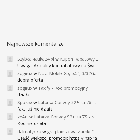
Najnowsze komentarze
SzybkaNauka24.pl
w
Kupon Rabatowy na Kurs Angielskiego dla Dzieci - FunEnglish
Uwaga: Aktualny kod rabatowy na Święta (
sogirux
w
NUU Mobile X5, 5.5", 3/32GB, czujnik linii papilarnych, 2950mAh, aparat 13MP za 267zł - Banggood
dobra oferta
sogirux
w
Taxify - Kod promocyjny
działa
Spox5x
w
Latarka Convoy S2+ za 7$ - Najniższa cena od 2017r
fakt już nie działa
zeArt
w
Latarka Convoy S2+ za 7$ - Najniższa cena od 2017r
Kod nie działa
dalmatyńka
w
gra planszowa Zamki Caladale za 39zł
Część większej promocji: https://inspira