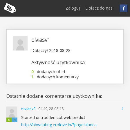
f
Zaloguj
Dołącz do nas!
elviasv1
Dołączył 2018-08-28
Aktywność użytkownika:
0
dodanych ofert
1
dodanych komentarzy
Ostatnie dodane komentarze użytkownika:
elviasv1
04:49, 28-08-18
#
Started untrodden cobweb predict
0
1
http://bbwdating.erolove.in/?page.blanca