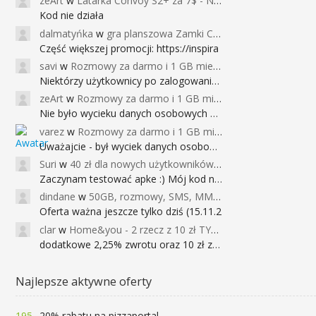
zeArt
w
Latarka Convoy S2+ za 7$ - Najniższa cena od 2017r
Kod nie działa
dalmatyńka
w
gra planszowa Zamki Caladale za 39zł
Część większej promocji: https://inspira
savi
w
Rozmowy za darmo i 1 GB miesięcznie
Niektórzy użytkownicy po zalogowaniu do
zeArt
w
Rozmowy za darmo i 1 GB miesięcznie
Nie było wycieku danych osobowych a nieo
varez
w
Rozmowy za darmo i 1 GB miesięcznie
Uważajcie - był wyciek danych osobowych
Suri
w
40 zł dla nowych użytkowników Google Pay (dawniej Android Pay)
Zaczynam testować apke :) Mój kod na 40
dindane
w
50GB, rozmowy, SMS, MMS bez limitu przez 6 miesięcy za darmo za przeniesienie numeru do Play NEXT
Oferta ważna jeszcze tylko dziś (15.11.2
clar
w
Home&you - 2 rzecz z 10 zł TYLKO DZISIAJ
dodatkowe 2,25% zwrotu oraz 10 zł za r
Najlepsze aktywne oferty
195
20% rabatu na pizzaportal