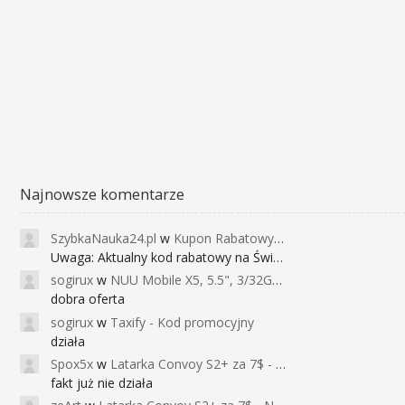
Najnowsze komentarze
SzybkaNauka24.pl
w
Kupon Rabatowy na Kurs Angielskiego dla Dzieci - FunEnglish
Uwaga: Aktualny kod rabatowy na Święta (
sogirux
w
NUU Mobile X5, 5.5", 3/32GB, czujnik linii papilarnych, 2950mAh, aparat 13MP za 267zł - Banggood
dobra oferta
sogirux
w
Taxify - Kod promocyjny
działa
Spox5x
w
Latarka Convoy S2+ za 7$ - Najniższa cena od 2017r
fakt już nie działa