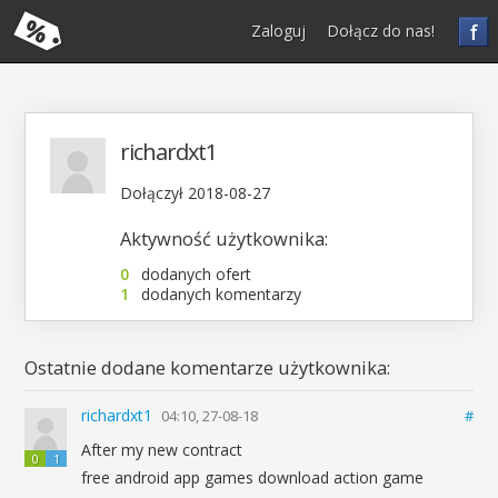
f
Zaloguj
Dołącz do nas!
richardxt1
Dołączył 2018-08-27
Aktywność użytkownika:
0
dodanych ofert
1
dodanych komentarzy
Ostatnie dodane komentarze użytkownika:
richardxt1
04:10, 27-08-18
#
After my new contract
0
1
free android app games download action game