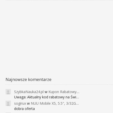
Najnowsze komentarze
SzybkaNauka24.pl
w
Kupon Rabatowy na Kurs Angielskiego dla Dzieci - FunEnglish
Uwaga: Aktualny kod rabatowy na Święta (
sogirux
w
NUU Mobile X5, 5.5", 3/32GB, czujnik linii papilarnych, 2950mAh, aparat 13MP za 267zł - Banggood
dobra oferta