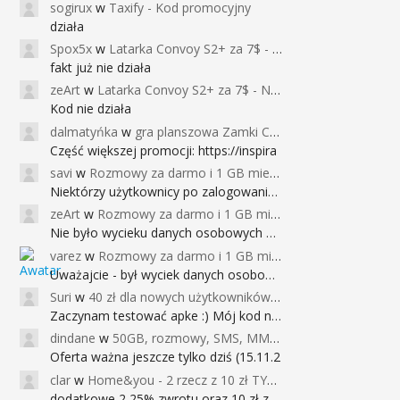
sogirux
w
Taxify - Kod promocyjny
działa
Spox5x
w
Latarka Convoy S2+ za 7$ - Najniższa cena od 2017r
fakt już nie działa
zeArt
w
Latarka Convoy S2+ za 7$ - Najniższa cena od 2017r
Kod nie działa
dalmatyńka
w
gra planszowa Zamki Caladale za 39zł
Część większej promocji: https://inspira
savi
w
Rozmowy za darmo i 1 GB miesięcznie
Niektórzy użytkownicy po zalogowaniu do
zeArt
w
Rozmowy za darmo i 1 GB miesięcznie
Nie było wycieku danych osobowych a nieo
varez
w
Rozmowy za darmo i 1 GB miesięcznie
Uważajcie - był wyciek danych osobowych
Suri
w
40 zł dla nowych użytkowników Google Pay (dawniej Android Pay)
Zaczynam testować apke :) Mój kod na 40
dindane
w
50GB, rozmowy, SMS, MMS bez limitu przez 6 miesięcy za darmo za przeniesienie numeru do Play NEXT
Oferta ważna jeszcze tylko dziś (15.11.2
clar
w
Home&you - 2 rzecz z 10 zł TYLKO DZISIAJ
dodatkowe 2,25% zwrotu oraz 10 zł za r