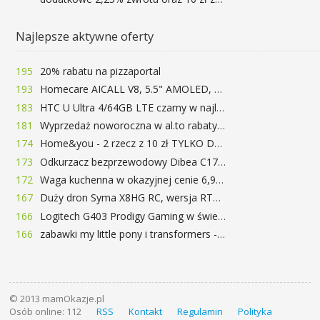
Najlepsze aktywne oferty
195
20% rabatu na pizzaportal
193
Homecare AICALL V8, 5.5" AMOLED, 4/128GB, Snapdragon 652, LTE, QC3.0, 3400mAh za 416zł
183
HTC U Ultra 4/64GB LTE czarny w najlepszej cenie na rynku 799 zł!!!
181
Wyprzedaż noworoczna w al.to rabaty do 72%
174
Home&you - 2 rzecz z 10 zł TYLKO DZISIAJ
173
Odkurzacz bezprzewodowy Dibea C17 za 77.99$ (~290zł)
172
Waga kuchenna w okazyjnej cenie 6,99$
167
Duży dron Syma X8HG RC, wersja RTF, kamera 8MP za 62$ (~233zł) - TomTop
166
Logitech G403 Prodigy Gaming w świetnej cenie 169 zł
166
zabawki my little pony i transformers -50%!
© 2013 mamOkazje.pl
Osób online: 112
RSS
Kontakt
Regulamin
Polityka