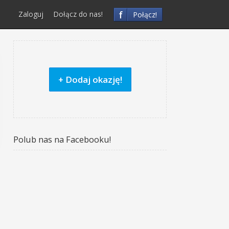
f
Zaloguj
Dołącz do nas!
Połącz!
+ Dodaj okazję!
Polub nas na Facebooku!