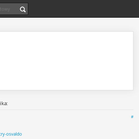
ka:
#
ntry-osvaldo