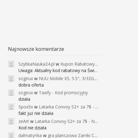
Najnowsze komentarze
SzybkaNauka24.pl
w
Kupon Rabatowy na Kurs Angielskiego dla Dzieci - FunEnglish
Uwaga: Aktualny kod rabatowy na Święta (
sogirux
w
NUU Mobile X5, 5.5", 3/32GB, czujnik linii papilarnych, 2950mAh, aparat 13MP za 267zł - Banggood
dobra oferta
sogirux
w
Taxify - Kod promocyjny
działa
Spox5x
w
Latarka Convoy S2+ za 7$ - Najniższa cena od 2017r
fakt już nie działa
zeArt
w
Latarka Convoy S2+ za 7$ - Najniższa cena od 2017r
Kod nie działa
dalmatyńka
w
gra planszowa Zamki Caladale za 39zł