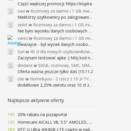
Część większej promocji: https://inspira
savi
w
Rozmowy za darmo i 1 GB miesięcznie
Niektórzy użytkownicy po zalogowaniu do
zeArt
w
Rozmowy za darmo i 1 GB miesięcznie
Nie było wycieku danych osobowych a nieo
varez
w
Rozmowy za darmo i 1 GB miesięcznie
Uważajcie - był wyciek danych osobowych
Suri
w
40 zł dla nowych użytkowników Google Pay (dawniej Android Pay)
Zaczynam testować apke :) Mój kod na 40
dindane
w
50GB, rozmowy, SMS, MMS bez limitu przez 6 miesięcy za darmo za przeniesienie numeru do Play NEXT
Oferta ważna jeszcze tylko dziś (15.11.2
clar
w
Home&you - 2 rzecz z 10 zł TYLKO DZISIAJ
dodatkowe 2,25% zwrotu oraz 10 zł za r
Najlepsze aktywne oferty
195
20% rabatu na pizzaportal
193
Homecare AICALL V8, 5.5" AMOLED, 4/128GB, Snapdragon 652, LTE, QC3.0, 3400mAh za 416zł
183
HTC U Ultra 4/64GB LTE czarny w najlepszej cenie na rynku 799 zł!!!