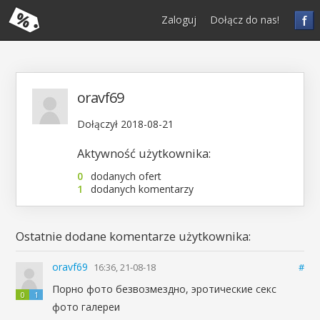
f
Zaloguj
Dołącz do nas!
oravf69
Dołączył 2018-08-21
Aktywność użytkownika:
0
dodanych ofert
1
dodanych komentarzy
Ostatnie dodane komentarze użytkownika:
oravf69
16:36, 21-08-18
#
Порно фото безвозмездно, эротические секс
0
1
фото галереи