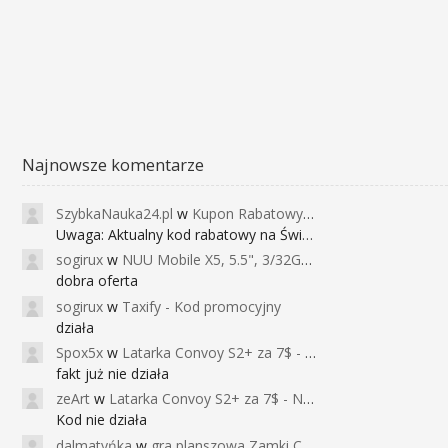
Najnowsze komentarze
SzybkaNauka24.pl
w
Kupon Rabatowy na Kurs Angielskiego dla Dzieci - FunEnglish
Uwaga: Aktualny kod rabatowy na Święta (
sogirux
w
NUU Mobile X5, 5.5", 3/32GB, czujnik linii papilarnych, 2950mAh, aparat 13MP za 267zł - Banggood
dobra oferta
sogirux
w
Taxify - Kod promocyjny
działa
Spox5x
w
Latarka Convoy S2+ za 7$ - Najniższa cena od 2017r
fakt już nie działa
zeArt
w
Latarka Convoy S2+ za 7$ - Najniższa cena od 2017r
Kod nie działa
dalmatyńka
w
gra planszowa Zamki Caladale za 39zł