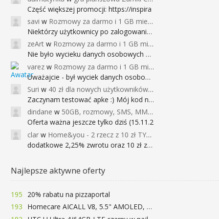
Część większej promocji: https://inspira
savi
w
Rozmowy za darmo i 1 GB miesięcznie
Niektórzy użytkownicy po zalogowaniu do
zeArt
w
Rozmowy za darmo i 1 GB miesięcznie
Nie było wycieku danych osobowych a nieo
varez
w
Rozmowy za darmo i 1 GB miesięcznie
Uważajcie - był wyciek danych osobowych
Suri
w
40 zł dla nowych użytkowników Google Pay (dawniej Android Pay)
Zaczynam testować apke :) Mój kod na 40
dindane
w
50GB, rozmowy, SMS, MMS bez limitu przez 6 miesięcy za darmo za przeniesienie numeru do Play NEXT
Oferta ważna jeszcze tylko dziś (15.11.2
clar
w
Home&you - 2 rzecz z 10 zł TYLKO DZISIAJ
dodatkowe 2,25% zwrotu oraz 10 zł za r
Najlepsze aktywne oferty
195
20% rabatu na pizzaportal
193
Homecare AICALL V8, 5.5" AMOLED, 4/128GB, Snapdragon 652, LTE, QC3.0, 3400mAh za 416zł