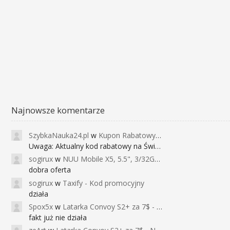
Najnowsze komentarze
SzybkaNauka24.pl
w
Kupon Rabatowy na Kurs Angielskiego dla Dzieci - FunEnglish
Uwaga: Aktualny kod rabatowy na Święta (
sogirux
w
NUU Mobile X5, 5.5", 3/32GB, czujnik linii papilarnych, 2950mAh, aparat 13MP za 267zł - Banggood
dobra oferta
sogirux
w
Taxify - Kod promocyjny
działa
Spox5x
w
Latarka Convoy S2+ za 7$ - Najniższa cena od 2017r
fakt już nie działa