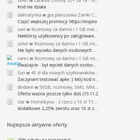
zeArt
w
Latarka Convoy S2+ za 7$ - Najniższa cena od 2017r
Kod nie działa
dalmatyńka
w
gra planszowa Zamki Caladale za 39zł
Część większej promocji: https://inspira
savi
w
Rozmowy za darmo i 1 GB miesięcznie
Niektórzy użytkownicy po zalogowaniu do
zeArt
w
Rozmowy za darmo i 1 GB miesięcznie
Nie było wycieku danych osobowych a nieo
varez
w
Rozmowy za darmo i 1 GB miesięcznie
Uważajcie - był wyciek danych osobowych
Suri
w
40 zł dla nowych użytkowników Google Pay (dawniej Android Pay)
Zaczynam testować apke :) Mój kod na 40
dindane
w
50GB, rozmowy, SMS, MMS bez limitu przez 6 miesięcy za darmo za przeniesienie numeru do Play NEXT
Oferta ważna jeszcze tylko dziś (15.11.2
clar
w
Home&you - 2 rzecz z 10 zł TYLKO DZISIAJ
dodatkowe 2,25% zwrotu oraz 10 zł za r
Najlepsze aktywne oferty
195
20% rabatu na pizzaportal