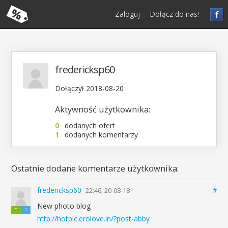
f
Zaloguj
Dołącz do nas!
fredericksp60
Dołączył 2018-08-20
Aktywność użytkownika:
0
dodanych ofert
1
dodanych komentarzy
Ostatnie dodane komentarze użytkownika:
fredericksp60
22:46, 20-08-18
#
New photo blog
0
1
http://hotpic.erolove.in/?post-abby