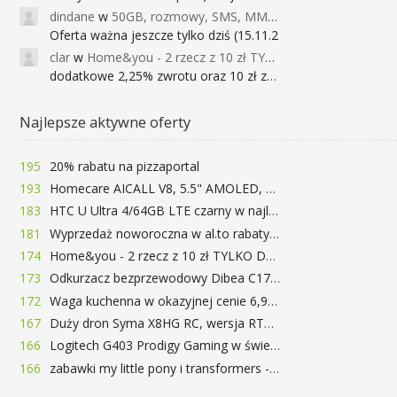
dindane
w
50GB, rozmowy, SMS, MMS bez limitu przez 6 miesięcy za darmo za przeniesienie numeru do Play NEXT
Oferta ważna jeszcze tylko dziś (15.11.2
clar
w
Home&you - 2 rzecz z 10 zł TYLKO DZISIAJ
dodatkowe 2,25% zwrotu oraz 10 zł za r
Najlepsze aktywne oferty
195
20% rabatu na pizzaportal
193
Homecare AICALL V8, 5.5" AMOLED, 4/128GB, Snapdragon 652, LTE, QC3.0, 3400mAh za 416zł
183
HTC U Ultra 4/64GB LTE czarny w najlepszej cenie na rynku 799 zł!!!
181
Wyprzedaż noworoczna w al.to rabaty do 72%
174
Home&you - 2 rzecz z 10 zł TYLKO DZISIAJ
173
Odkurzacz bezprzewodowy Dibea C17 za 77.99$ (~290zł)
172
Waga kuchenna w okazyjnej cenie 6,99$
167
Duży dron Syma X8HG RC, wersja RTF, kamera 8MP za 62$ (~233zł) - TomTop
166
Logitech G403 Prodigy Gaming w świetnej cenie 169 zł
166
zabawki my little pony i transformers -50%!