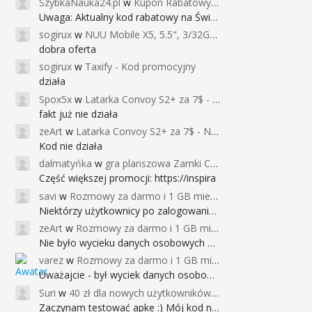
SzybkaNauka24.pl
w
Kupon Rabatowy na Kurs Angielskiego dla Dzieci - FunEnglish
Uwaga: Aktualny kod rabatowy na Święta (
sogirux
w
NUU Mobile X5, 5.5", 3/32GB, czujnik linii papilarnych, 2950mAh, aparat 13MP za 267zł - Banggood
dobra oferta
sogirux
w
Taxify - Kod promocyjny
działa
Spox5x
w
Latarka Convoy S2+ za 7$ - Najniższa cena od 2017r
fakt już nie działa
zeArt
w
Latarka Convoy S2+ za 7$ - Najniższa cena od 2017r
Kod nie działa
dalmatyńka
w
gra planszowa Zamki Caladale za 39zł
Część większej promocji: https://inspira
savi
w
Rozmowy za darmo i 1 GB miesięcznie
Niektórzy użytkownicy po zalogowaniu do
zeArt
w
Rozmowy za darmo i 1 GB miesięcznie
Nie było wycieku danych osobowych a nieo
varez
w
Rozmowy za darmo i 1 GB miesięcznie
Uważajcie - był wyciek danych osobowych
Suri
w
40 zł dla nowych użytkowników Google Pay (dawniej Android Pay)
Zaczynam testować apke :) Mój kod na 40