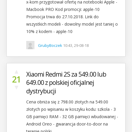
x-kom przygotował ofertę na notebooki Apple -
Macbook PRO Kod promocji: apple-10
Promocja trwa do 27.10.2018. Link do
wszystkich modeli - dowolny model jest taniej o
10% z kodem - apple-10
GrubyBoczek
10:43, 29-08-18
▲
Xiaomi Redmi 2S za 549.00 lub
21
649.00 z polskiej oficjalnej
▼
dystrybucji
Cena obniża się z 798.00 złotych na 549.00
złotych po wpisaniu w koszyku kodu: szkola - 3
GB pamięci RAM - 32 GB pamięci wbudowanej -
Android Oreo - gwarancja door-to-door na
terenie polski