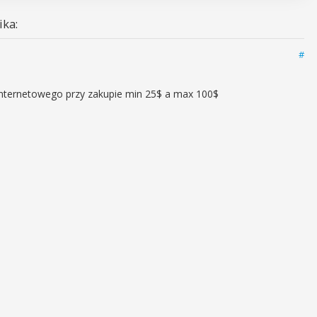
ka:
#
nternetowego przy zakupie min 25$ a max 100$