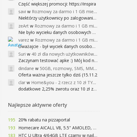
Część większej promocji: https://inspira
savi
w
Rozmowy za darmo i 1 GB miesięcznie
Niektórzy użytkownicy po zalogowaniu do
zeArt
w
Rozmowy za darmo i 1 GB miesięcznie
Nie było wycieku danych osobowych a nieo
varez
w
Rozmowy za darmo i 1 GB miesięcznie
Uważajcie - był wyciek danych osobowych
Suri
w
40 zł dla nowych użytkowników Google Pay (dawniej Android Pay)
Zaczynam testować apke :) Mój kod na 40
dindane
w
50GB, rozmowy, SMS, MMS bez limitu przez 6 miesięcy za darmo za przeniesienie numeru do Play NEXT
Oferta ważna jeszcze tylko dziś (15.11.2
clar
w
Home&you - 2 rzecz z 10 zł TYLKO DZISIAJ
dodatkowe 2,25% zwrotu oraz 10 zł za r
Najlepsze aktywne oferty
195
20% rabatu na pizzaportal
193
Homecare AICALL V8, 5.5" AMOLED, 4/128GB, Snapdragon 652, LTE, QC3.0, 3400mAh za 416zł
183
HTC U Ultra 4/64GB LTE czarny w najlepszej cenie na rynku 799 zł!!!