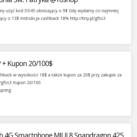
y użyć kod DS45 obniżający o 9$ Gdy wydamy co najmniej
 o 13$ Instrukcja cashback 18% http://tiny.pl/gfss3
+ Kupon 20/100$
hback w wysokości 18$ a także kupon za 20$ przy zakupie za
pl/gfss3 Kupon 20/100
spring
ch 4G Smartphone MIUI 8 Snapdragon 425