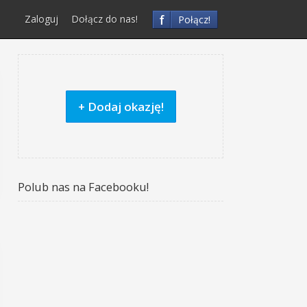
f
Zaloguj
Dołącz do nas!
Połącz!
+ Dodaj okazję!
Polub nas na Facebooku!