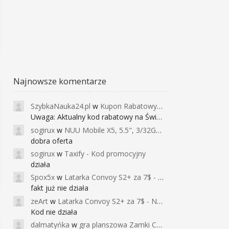
Najnowsze komentarze
SzybkaNauka24.pl
w
Kupon Rabatowy na Kurs Angielskiego dla Dzieci - FunEnglish
Uwaga: Aktualny kod rabatowy na Święta (
sogirux
w
NUU Mobile X5, 5.5", 3/32GB, czujnik linii papilarnych, 2950mAh, aparat 13MP za 267zł - Banggood
dobra oferta
sogirux
w
Taxify - Kod promocyjny
działa
Spox5x
w
Latarka Convoy S2+ za 7$ - Najniższa cena od 2017r
fakt już nie działa
zeArt
w
Latarka Convoy S2+ za 7$ - Najniższa cena od 2017r
Kod nie działa
dalmatyńka
w
gra planszowa Zamki Caladale za 39zł