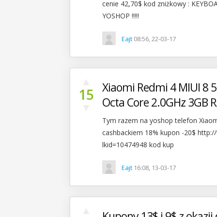
cenie 42,70$ kod zniżkowy : KEYBO
YOSHOP !!!!!
Eajt
08:56, 22-03-17
▲
Xiaomi Redmi 4 MIUI 8 
15
Octa Core 2.0GHz 3GB 
▼
Tym razem na yoshop telefon Xiaomi
cashbackiem 18% kupon -20$ http:/
lkid=10474948 kod kup
Eajt
16:08, 13-03-17
▲
Kupony 13$ i 9$ z okazj