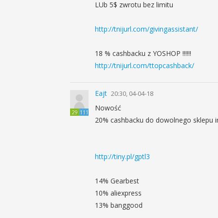
LUb 5$ zwrotu bez limitu
http://tnijurl.com/givingassistant/
18 % cashbacku z YOSHOP !!!!!!
http://tnijurl.com/ttopcashback/
Eajt
20:30, 04-04-18
Nowość
29
111
20% cashbacku do dowolnego sklepu i
http://tiny.pl/gptl3
14% Gearbest
10% aliexpress
13% banggood