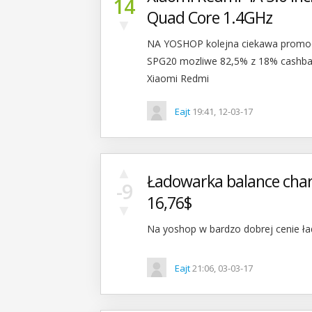
14
Quad Core 1.4GHz
▼
NA YOSHOP kolejna ciekawa promocj
SPG20 mozliwe 82,5% z 18% cashbacki
Xiaomi Redmi
Eajt
19:41, 12-03-17
▲
Ładowarka balance charg
-9
16,76$
▼
Na yoshop w bardzo dobrej cenie ł
Eajt
21:06, 03-03-17