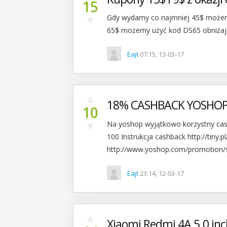
15
▼
Gdy wydamy co najmniej 45$ możem
65$ możemy użyć kod DS65 obniżający
Eajt
07:15, 13-03-17
▲
18% CASHBACK YOSHOP 
10
▼
Na yoshop wyjątkowo korzystny cas
100 Instrukcja cashback http://tiny.
http://www.yoshop.com/promotion/
Eajt
23:14, 12-03-17
▲
Xiaomi Redmi 4A 5.0 in