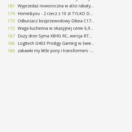
181
Wyprzedaż noworoczna w al.to rabaty do 72%
174
Home&you - 2 rzecz z 10 zł TYLKO DZISIAJ
173
Odkurzacz bezprzewodowy Dibea C17 za 77.99$ (~290zł)
172
Waga kuchenna w okazyjnej cenie 6,99$
167
Duży dron Syma X8HG RC, wersja RTF, kamera 8MP za 62$ (~233zł) - TomTop
166
Logitech G403 Prodigy Gaming w świetnej cenie 169 zł
166
zabawki my little pony i transformers -50%!