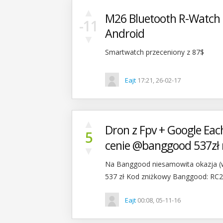
▲
M26 Bluetooth R-Watch 
-11
Android
▼
Smartwatch przeceniony z 87$
Eajt
17:21, 26-02-17
▲
Dron z Fpv + Google Eac
5
cenie @banggood 537zł 
▼
Na Banggood niesamowita okazja (w
537 zł Kod zniżkowy Banggood: RC20
Eajt
00:08, 05-11-16