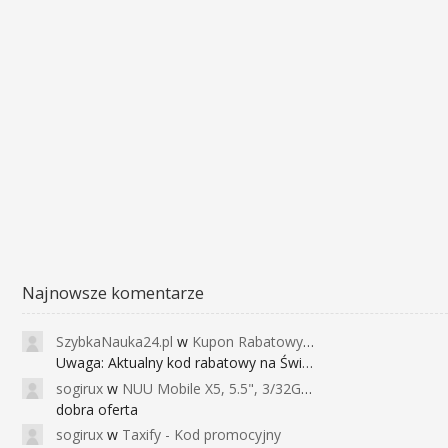
Najnowsze komentarze
SzybkaNauka24.pl
w
Kupon Rabatowy na Kurs Angielskiego dla Dzieci - FunEnglish
Uwaga: Aktualny kod rabatowy na Święta (
sogirux
w
NUU Mobile X5, 5.5", 3/32GB, czujnik linii papilarnych, 2950mAh, aparat 13MP za 267zł - Banggood
dobra oferta
sogirux
w
Taxify - Kod promocyjny