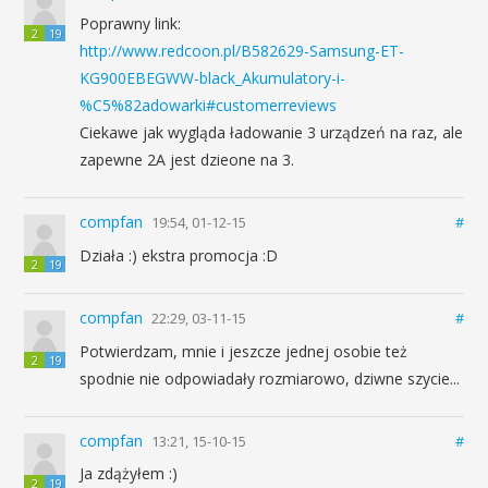
Poprawny link:
2
19
http://www.redcoon.pl/B582629-Samsung-ET-
KG900EBEGWW-black_Akumulatory-i-
%C5%82adowarki#customerreviews
Ciekawe jak wygląda ładowanie 3 urządzeń na raz, ale
zapewne 2A jest dzieone na 3.
compfan
19:54, 01-12-15
#
Działa :) ekstra promocja :D
2
19
compfan
22:29, 03-11-15
#
Potwierdzam, mnie i jeszcze jednej osobie też
2
19
spodnie nie odpowiadały rozmiarowo, dziwne szycie...
compfan
13:21, 15-10-15
#
Ja zdążyłem :)
2
19