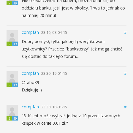
Nie trzeba czekać na kuriera, można udać się do
2
19
oddziału banku, jeśli jest w okolicy. Trwa to jednak co
najmniej 20 minut
compfan
23:16, 08-04-15
#
Dobry pomysł, tylko jak będą weryfikowani
2
19
użytkownicy? Przecież "banksterzy" też mogą chcieć
się dostać do takiego forum...
compfan
23:30, 19-01-15
#
@tabo89
2
19
Dziękuję :)
compfan
23:38, 18-01-15
#
"5. Klient może wybrać jedną z 10 przedstawionych
2
19
książek w cenie 0,01 zł."