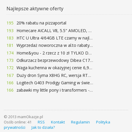
Najlepsze aktywne oferty
195
20% rabatu na pizzaportal
193
Homecare AICALL V8, 5.5" AMOLED, 4/128GB, Snapdragon 652, LTE, QC3.0, 3400mAh za 416zł
183
HTC U Ultra 4/64GB LTE czarny w najlepszej cenie na rynku 799 zł!!!
181
Wyprzedaż noworoczna w al.to rabaty do 72%
174
Home&you - 2 rzecz z 10 zł TYLKO DZISIAJ
173
Odkurzacz bezprzewodowy Dibea C17 za 77.99$ (~290zł)
172
Waga kuchenna w okazyjnej cenie 6,99$
167
Duży dron Syma X8HG RC, wersja RTF, kamera 8MP za 62$ (~233zł) - TomTop
166
Logitech G403 Prodigy Gaming w świetnej cenie 169 zł
166
zabawki my little pony i transformers -50%!
© 2013 mamOkazje.pl
Osób online: 41
RSS
Kontakt
Regulamin
Polityka
prywatności
Jak to działa?