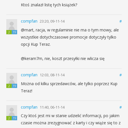
Ktoś znalazł listę tych książek?
compfan
23:20, 09-11-14
#
@mart, racja, w regulaminie nie ma o tym mowy, ale
2
19
wszystkie dotychczasowe promocje dotyczyły tylko
opcji Kup Teraz.
@keram7m, nie, koszt przesyłki nie wlicza się
compfan
12:03, 08-11-14
#
Można od kilku sprzedawców, ale tylko poprzez Kup
2
19
Teraz!
compfan
11:40, 06-11-14
#
Czy ktoś jest mi w stanie udzielić informacji, po jakim
2
19
czasie można zrezygnować z karty i czy wiąże się to z