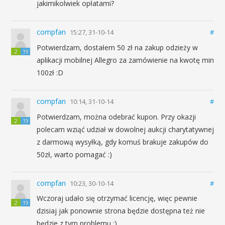
jakimikolwiek opłatami?
compfan
15:27, 31-10-14
#
Potwierdzam, dostałem 50 zł na zakup odzieży w
2
19
aplikacji mobilnej Allegro za zamówienie na kwotę min
100zł :D
compfan
10:14, 31-10-14
#
Potwierdzam, można odebrać kupon. Przy okazji
2
19
polecam wziąć udział w dowolnej aukcji charytatywnej
z darmową wysyłką, gdy komuś brakuje zakupów do
50zł, warto pomagać :)
compfan
10:23, 30-10-14
#
Wczoraj udało się otrzymać licencję, więc pewnie
2
19
dzisiaj jak ponownie strona będzie dostępna też nie
będzie z tym problemu :)