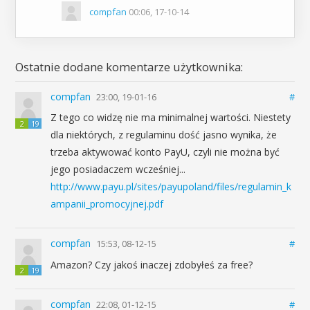
compfan
00:06, 17-10-14
Ostatnie dodane komentarze użytkownika:
compfan
23:00, 19-01-16
#
Z tego co widzę nie ma minimalnej wartości. Niestety
2
19
dla niektórych, z regulaminu dość jasno wynika, że
trzeba aktywować konto PayU, czyli nie można być
jego posiadaczem wcześniej...
http://www.payu.pl/sites/payupoland/files/regulamin_k
ampanii_promocyjnej.pdf
compfan
15:53, 08-12-15
#
Amazon? Czy jakoś inaczej zdobyłeś za free?
2
19
compfan
22:08, 01-12-15
#