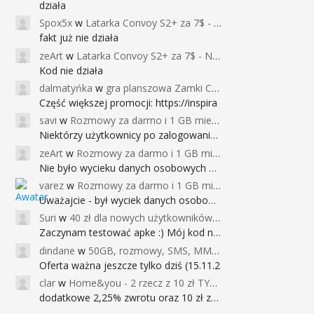
działa
Spox5x
w
Latarka Convoy S2+ za 7$ - Najniższa cena od 2017r
fakt już nie działa
zeArt
w
Latarka Convoy S2+ za 7$ - Najniższa cena od 2017r
Kod nie działa
dalmatyńka
w
gra planszowa Zamki Caladale za 39zł
Część większej promocji: https://inspira
savi
w
Rozmowy za darmo i 1 GB miesięcznie
Niektórzy użytkownicy po zalogowaniu do
zeArt
w
Rozmowy za darmo i 1 GB miesięcznie
Nie było wycieku danych osobowych a nieo
varez
w
Rozmowy za darmo i 1 GB miesięcznie
Uważajcie - był wyciek danych osobowych
Suri
w
40 zł dla nowych użytkowników Google Pay (dawniej Android Pay)
Zaczynam testować apke :) Mój kod na 40
dindane
w
50GB, rozmowy, SMS, MMS bez limitu przez 6 miesięcy za darmo za przeniesienie numeru do Play NEXT
Oferta ważna jeszcze tylko dziś (15.11.2
clar
w
Home&you - 2 rzecz z 10 zł TYLKO DZISIAJ
dodatkowe 2,25% zwrotu oraz 10 zł za r