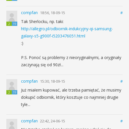
compfan
18:56, 18-09-15
#
Tak Sherlocku, np. taki:
2
19
http://allegro.pl/odbiornik-indukcyjny-qi-samsung-
galaxy-s5-g900f-i5203476051.html
:)
P.S. Ponoć są problemy z nieoryginalnymi, a oryginały
zaczynają się od 90zł...
compfan
15:30, 18-09-15
#
Już miałem kupować, ale trzeba pamiętać, że musimy
2
19
dokupić odbiornik, który kosztuje co najmniej drugie
tyle...
compfan
22:42, 24-06-15
#