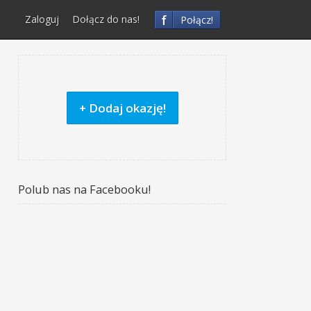
f
Zaloguj
Dołącz do nas!
Połącz!
+ Dodaj okazję!
Polub nas na Facebooku!