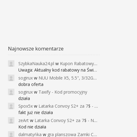
Najnowsze komentarze
SzybkaNauka24.pl
w
Kupon Rabatowy na Kurs Angielskiego dla Dzieci - FunEnglish
Uwaga: Aktualny kod rabatowy na Święta (
sogirux
w
NUU Mobile X5, 5.5", 3/32GB, czujnik linii papilarnych, 2950mAh, aparat 13MP za 267zł - Banggood
dobra oferta
sogirux
w
Taxify - Kod promocyjny
działa
Spox5x
w
Latarka Convoy S2+ za 7$ - Najniższa cena od 2017r
fakt już nie działa
zeArt
w
Latarka Convoy S2+ za 7$ - Najniższa cena od 2017r
Kod nie działa
dalmatyńka
w
gra planszowa Zamki Caladale za 39zł