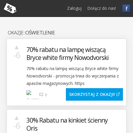
f
Zaloguj
Dołącz do nas!
OKAZJE:
OŚWIETLENIE
▲
70% rabatu na lampę wiszącą
-6
Bryce white firmy Nowodvorski
70% rabatu na lampę wiszącą Bryce white firmy
Nowodvorski - promocja trwa do wyczerpania z
apasów magazynowych. https
SKORZYSTAJ Z OKAZJI
0
▲
30% Rabatu na kinkiet ścienny
-6
Oris