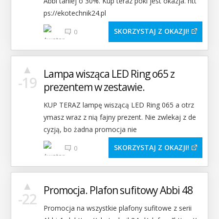
Abbi taniej o 30%. Kup teraz póki jest okazja. htt
ps://ekotechnik24.pl
SKORZYSTAJ Z OKAZJI
0
▲
Lampa wisząca LED Ring o65 z
-19
prezentem w zestawie.
KUP TERAZ lampę wiszącą LED Ring 065 a otrz
ymasz wraz z nią fajny prezent. Nie zwlekaj z de
cyzją, bo żadna promocja nie
SKORZYSTAJ Z OKAZJI
0
▲
Promocja. Plafon sufitowy Abbi 48
-22
Promocja na wszystkie plafony sufitowe z serii