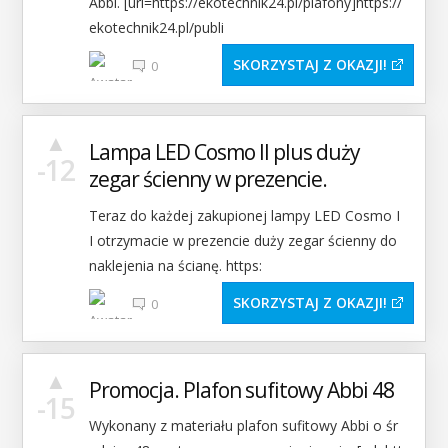
Abbi. [url=https://ekotechnik24.pl/plafony]https://
ekotechnik24.pl/publi
SKORZYSTAJ Z OKAZJI
0
▲
Lampa LED Cosmo II plus duży
-12
zegar ścienny w prezencie.
Teraz do każdej zakupionej lampy LED Cosmo I
I otrzymacie w prezencie duży zegar ścienny do
naklejenia na ścianę. https:
SKORZYSTAJ Z OKAZJI
0
▲
Promocja. Plafon sufitowy Abbi 48
-15
Wykonany z materiału plafon sufitowy Abbi o śr