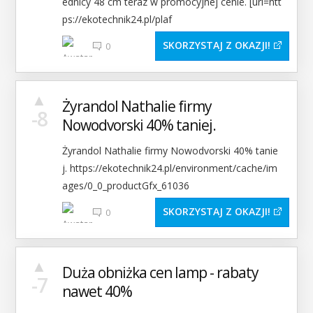
ednicy 48 cm teraz w promocyjnej cenie. [url=htt
ps://ekotechnik24.pl/plaf
SKORZYSTAJ Z OKAZJI
0
▲
Żyrandol Nathalie firmy
-8
Nowodvorski 40% taniej.
Żyrandol Nathalie firmy Nowodvorski 40% tanie
j. https://ekotechnik24.pl/environment/cache/im
ages/0_0_productGfx_61036
SKORZYSTAJ Z OKAZJI
0
▲
Duża obniżka cen lamp - rabaty
-7
nawet 40%