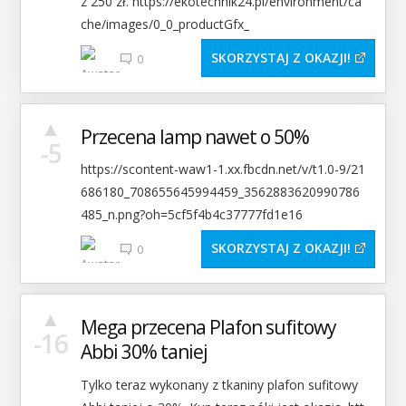
z 250 zł. https://ekotechnik24.pl/environment/ca
che/images/0_0_productGfx_
SKORZYSTAJ Z OKAZJI
0
▲
Przecena lamp nawet o 50%
-5
https://scontent-waw1-1.xx.fbcdn.net/v/t1.0-9/21
686180_708655645994459_3562883620990786
485_n.png?oh=5cf5f4b4c37777fd1e16
SKORZYSTAJ Z OKAZJI
0
▲
Mega przecena Plafon sufitowy
-16
Abbi 30% taniej
Tylko teraz wykonany z tkaniny plafon sufitowy