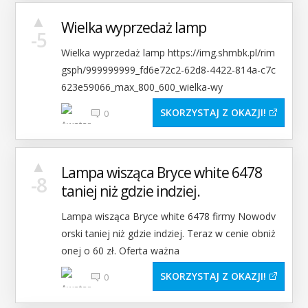
▲
Wielka wyprzedaż lamp
-5
Wielka wyprzedaż lamp https://img.shmbk.pl/rim
gsph/999999999_fd6e72c2-62d8-4422-814a-c7c
623e59066_max_800_600_wielka-wy
SKORZYSTAJ Z OKAZJI
0
▲
Lampa wisząca Bryce white 6478
-8
taniej niż gdzie indziej.
Lampa wisząca Bryce white 6478 firmy Nowodv
orski taniej niż gdzie indziej. Teraz w cenie obniż
onej o 60 zł. Oferta ważna
SKORZYSTAJ Z OKAZJI
0