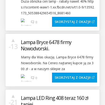
Duża obniżka cen lamp - rabaty nawet 40% http
s://scontent-waw1-1.xx.fbcdn.net/v/t1.0-9/13592
173_505388429654516_8681460
SKORZYSTAJ Z OKAZJI
0
▲
Lampa Bryce 6478 firmy
-13
Nowodvorski.
Mamy dla Was okazję. Lampa Bryce 6478 firmy
Nowodvorski. Na Ceneo najtaniej kupcie ją za 3
00 zł - a w naszym sklepie za
SKORZYSTAJ Z OKAZJI
0
▲
Lampa LED Ring 408 teraz 160 zł
-21
taniej.