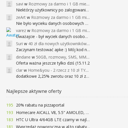
savi
w
Rozmowy za darmo i 1 GB miesięcznie
Niektórzy użytkownicy po zalogowaniu do
zeArt
w
Rozmowy za darmo i 1 GB miesięcznie
Nie było wycieku danych osobowych a nieo
varez
w
Rozmowy za darmo i 1 GB miesięcznie
Uważajcie - był wyciek danych osobowych
Suri
w
40 zł dla nowych użytkowników Google Pay (dawniej Android Pay)
Zaczynam testować apke :) Mój kod na 40
dindane
w
50GB, rozmowy, SMS, MMS bez limitu przez 6 miesięcy za darmo za przeniesienie numeru do Play NEXT
Oferta ważna jeszcze tylko dziś (15.11.2
clar
w
Home&you - 2 rzecz z 10 zł TYLKO DZISIAJ
dodatkowe 2,25% zwrotu oraz 10 zł za r
Najlepsze aktywne oferty
195
20% rabatu na pizzaportal
193
Homecare AICALL V8, 5.5" AMOLED, 4/128GB, Snapdragon 652, LTE, QC3.0, 3400mAh za 416zł
183
HTC U Ultra 4/64GB LTE czarny w najlepszej cenie na rynku 799 zł!!!
181
Wyprzedaż noworoczna w al.to rabaty do 72%