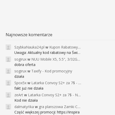
Najnowsze komentarze
SzybkaNauka24.pl
w
Kupon Rabatowy na Kurs Angielskiego dla Dzieci - FunEnglish
Uwaga: Aktualny kod rabatowy na Święta (
sogirux
w
NUU Mobile X5, 5.5", 3/32GB, czujnik linii papilarnych, 2950mAh, aparat 13MP za 267zł - Banggood
dobra oferta
sogirux
w
Taxify - Kod promocyjny
działa
Spox5x
w
Latarka Convoy S2+ za 7$ - Najniższa cena od 2017r
fakt już nie działa
zeArt
w
Latarka Convoy S2+ za 7$ - Najniższa cena od 2017r
Kod nie działa
dalmatyńka
w
gra planszowa Zamki Caladale za 39zł
Część większej promocji: https://inspira