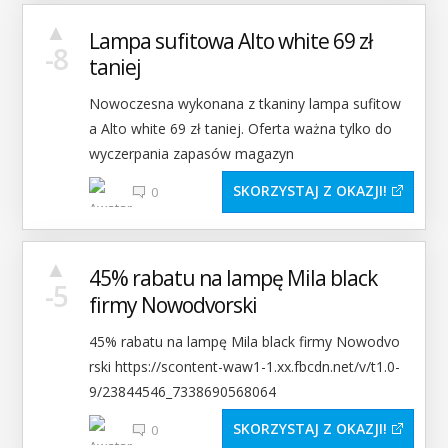
▲
Lampa sufitowa Alto white 69 zł
-8
taniej
Nowoczesna wykonana z tkaniny lampa sufitow
a Alto white 69 zł taniej. Oferta ważna tylko do
wyczerpania zapasów magazyn
SKORZYSTAJ Z OKAZJI
0
▲
45% rabatu na lampę Mila black
-5
firmy Nowodvorski
45% rabatu na lampę Mila black firmy Nowodvo
rski https://scontent-waw1-1.xx.fbcdn.net/v/t1.0-
9/23844546_7338690568064
SKORZYSTAJ Z OKAZJI
0