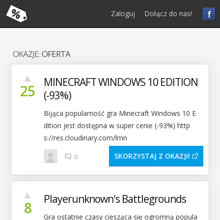
f
Zaloguj
Dołącz do nas!
OKAZJE:
OFERTA
▲
MINECRAFT WINDOWS 10 EDITION
25
(-93%)
Bijąca popularność gra Minecraft Windows 10 E
dition jest dostępna w super cenie (-93%) http
s://res.cloudinary.com/lmn
SKORZYSTAJ Z OKAZJI
0
▲
Playerunknown's Battlegrounds
8
Gra ostatnie czasy ciesząca się ogromną popula