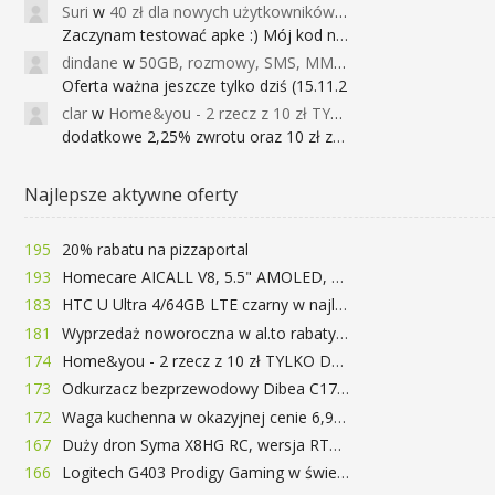
Suri
w
40 zł dla nowych użytkowników Google Pay (dawniej Android Pay)
Zaczynam testować apke :) Mój kod na 40
dindane
w
50GB, rozmowy, SMS, MMS bez limitu przez 6 miesięcy za darmo za przeniesienie numeru do Play NEXT
Oferta ważna jeszcze tylko dziś (15.11.2
clar
w
Home&you - 2 rzecz z 10 zł TYLKO DZISIAJ
dodatkowe 2,25% zwrotu oraz 10 zł za r
Najlepsze aktywne oferty
195
20% rabatu na pizzaportal
193
Homecare AICALL V8, 5.5" AMOLED, 4/128GB, Snapdragon 652, LTE, QC3.0, 3400mAh za 416zł
183
HTC U Ultra 4/64GB LTE czarny w najlepszej cenie na rynku 799 zł!!!
181
Wyprzedaż noworoczna w al.to rabaty do 72%
174
Home&you - 2 rzecz z 10 zł TYLKO DZISIAJ
173
Odkurzacz bezprzewodowy Dibea C17 za 77.99$ (~290zł)
172
Waga kuchenna w okazyjnej cenie 6,99$
167
Duży dron Syma X8HG RC, wersja RTF, kamera 8MP za 62$ (~233zł) - TomTop
166
Logitech G403 Prodigy Gaming w świetnej cenie 169 zł