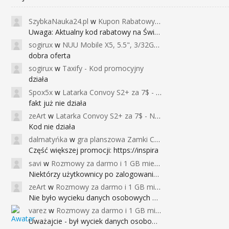
SzybkaNauka24.pl
w
Kupon Rabatowy na Kurs Angielskiego dla Dzieci - FunEnglish
Uwaga: Aktualny kod rabatowy na Święta (
sogirux
w
NUU Mobile X5, 5.5", 3/32GB, czujnik linii papilarnych, 2950mAh, aparat 13MP za 267zł - Banggood
dobra oferta
sogirux
w
Taxify - Kod promocyjny
działa
Spox5x
w
Latarka Convoy S2+ za 7$ - Najniższa cena od 2017r
fakt już nie działa
zeArt
w
Latarka Convoy S2+ za 7$ - Najniższa cena od 2017r
Kod nie działa
dalmatyńka
w
gra planszowa Zamki Caladale za 39zł
Część większej promocji: https://inspira
savi
w
Rozmowy za darmo i 1 GB miesięcznie
Niektórzy użytkownicy po zalogowaniu do
zeArt
w
Rozmowy za darmo i 1 GB miesięcznie
Nie było wycieku danych osobowych a nieo
varez
w
Rozmowy za darmo i 1 GB miesięcznie
Uważajcie - był wyciek danych osobowych