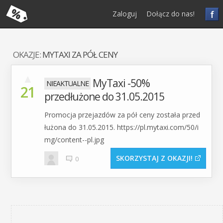
f
Zaloguj
Dołącz do nas!
OKAZJE:
MYTAXI ZA PÓŁ CENY
▲
MyTaxi -50%
21
przedłużone do 31.05.2015
Promocja przejazdów za pół ceny została przed
łużona do 31.05.2015. https://pl.mytaxi.com/50/i
mg/content--pl.jpg
SKORZYSTAJ Z OKAZJI
0