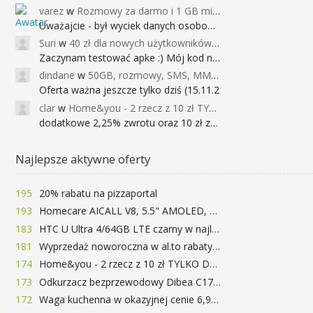
varez
w
Rozmowy za darmo i 1 GB miesięcznie
Uważajcie - był wyciek danych osobowych
Suri
w
40 zł dla nowych użytkowników Google Pay (dawniej Android Pay)
Zaczynam testować apke :) Mój kod na 40
dindane
w
50GB, rozmowy, SMS, MMS bez limitu przez 6 miesięcy za darmo za przeniesienie numeru do Play NEXT
Oferta ważna jeszcze tylko dziś (15.11.2
clar
w
Home&you - 2 rzecz z 10 zł TYLKO DZISIAJ
dodatkowe 2,25% zwrotu oraz 10 zł za r
Najlepsze aktywne oferty
195
20% rabatu na pizzaportal
193
Homecare AICALL V8, 5.5" AMOLED, 4/128GB, Snapdragon 652, LTE, QC3.0, 3400mAh za 416zł
183
HTC U Ultra 4/64GB LTE czarny w najlepszej cenie na rynku 799 zł!!!
181
Wyprzedaż noworoczna w al.to rabaty do 72%
174
Home&you - 2 rzecz z 10 zł TYLKO DZISIAJ
173
Odkurzacz bezprzewodowy Dibea C17 za 77.99$ (~290zł)
172
Waga kuchenna w okazyjnej cenie 6,99$