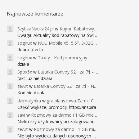
Najnowsze komentarze
SzybkaNauka24.pl
w
Kupon Rabatowy na Kurs Angielskiego dla Dzieci - FunEnglish
Uwaga: Aktualny kod rabatowy na Święta (
sogirux
w
NUU Mobile X5, 5.5", 3/32GB, czujnik linii papilarnych, 2950mAh, aparat 13MP za 267zł - Banggood
dobra oferta
sogirux
w
Taxify - Kod promocyjny
działa
Spox5x
w
Latarka Convoy S2+ za 7$ - Najniższa cena od 2017r
fakt już nie działa
zeArt
w
Latarka Convoy S2+ za 7$ - Najniższa cena od 2017r
Kod nie działa
dalmatyńka
w
gra planszowa Zamki Caladale za 39zł
Część większej promocji: https://inspira
savi
w
Rozmowy za darmo i 1 GB miesięcznie
Niektórzy użytkownicy po zalogowaniu do
zeArt
w
Rozmowy za darmo i 1 GB miesięcznie
Nie było wycieku danych osobowych a nieo