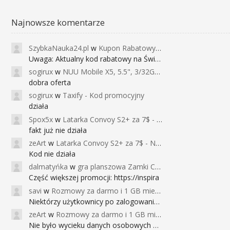
Najnowsze komentarze
SzybkaNauka24.pl
w
Kupon Rabatowy na Kurs Angielskiego dla Dzieci - FunEnglish
Uwaga: Aktualny kod rabatowy na Święta (
sogirux
w
NUU Mobile X5, 5.5", 3/32GB, czujnik linii papilarnych, 2950mAh, aparat 13MP za 267zł - Banggood
dobra oferta
sogirux
w
Taxify - Kod promocyjny
działa
Spox5x
w
Latarka Convoy S2+ za 7$ - Najniższa cena od 2017r
fakt już nie działa
zeArt
w
Latarka Convoy S2+ za 7$ - Najniższa cena od 2017r
Kod nie działa
dalmatyńka
w
gra planszowa Zamki Caladale za 39zł
Część większej promocji: https://inspira
savi
w
Rozmowy za darmo i 1 GB miesięcznie
Niektórzy użytkownicy po zalogowaniu do
zeArt
w
Rozmowy za darmo i 1 GB miesięcznie
Nie było wycieku danych osobowych a nieo