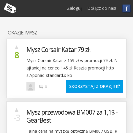
f
Zaloguj
Dołącz do nas!
OKAZJE:
MYSZ
▲
Mysz Corsair Katar 79 zł!
8
Mysz Corsair Katar z 159 zł w promocji 79 zł. N
ajtaniej na ceneo 145 zł Reszta promocji http
s://ponad-standard.x-ko
SKORZYSTAJ Z OKAZJI
0
▲
Mysz przewodowa BM007 za 1,1$ -
-3
GearBest
Fajna cena na myszkę optyczną BM007 USB. R