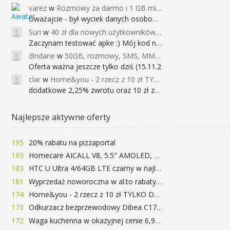
varez
w
Rozmowy za darmo i 1 GB miesięcznie
Uważajcie - był wyciek danych osobowych
Suri
w
40 zł dla nowych użytkowników Google Pay (dawniej Android Pay)
Zaczynam testować apke :) Mój kod na 40
dindane
w
50GB, rozmowy, SMS, MMS bez limitu przez 6 miesięcy za darmo za przeniesienie numeru do Play NEXT
Oferta ważna jeszcze tylko dziś (15.11.2
clar
w
Home&you - 2 rzecz z 10 zł TYLKO DZISIAJ
dodatkowe 2,25% zwrotu oraz 10 zł za r
Najlepsze aktywne oferty
195
20% rabatu na pizzaportal
193
Homecare AICALL V8, 5.5" AMOLED, 4/128GB, Snapdragon 652, LTE, QC3.0, 3400mAh za 416zł
183
HTC U Ultra 4/64GB LTE czarny w najlepszej cenie na rynku 799 zł!!!
181
Wyprzedaż noworoczna w al.to rabaty do 72%
174
Home&you - 2 rzecz z 10 zł TYLKO DZISIAJ
173
Odkurzacz bezprzewodowy Dibea C17 za 77.99$ (~290zł)
172
Waga kuchenna w okazyjnej cenie 6,99$