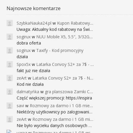
Najnowsze komentarze
SzybkaNauka24.pl
w
Kupon Rabatowy na Kurs Angielskiego dla Dzieci - FunEnglish
Uwaga: Aktualny kod rabatowy na Święta (
sogirux
w
NUU Mobile X5, 5.5", 3/32GB, czujnik linii papilarnych, 2950mAh, aparat 13MP za 267zł - Banggood
dobra oferta
sogirux
w
Taxify - Kod promocyjny
działa
Spox5x
w
Latarka Convoy S2+ za 7$ - Najniższa cena od 2017r
fakt już nie działa
zeArt
w
Latarka Convoy S2+ za 7$ - Najniższa cena od 2017r
Kod nie działa
dalmatyńka
w
gra planszowa Zamki Caladale za 39zł
Część większej promocji: https://inspira
savi
w
Rozmowy za darmo i 1 GB miesięcznie
Niektórzy użytkownicy po zalogowaniu do
zeArt
w
Rozmowy za darmo i 1 GB miesięcznie
Nie było wycieku danych osobowych a nieo
varez
w
Rozmowy za darmo i 1 GB miesięcznie