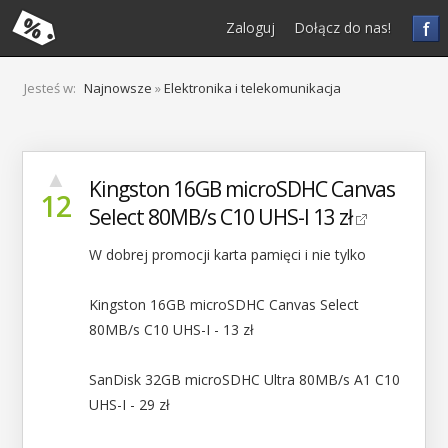
f
Zaloguj
Dołącz do nas!
Jesteś w:
Najnowsze
»
Elektronika i telekomunikacja
▲
Kingston 16GB microSDHC Canvas
12
Select 80MB/s C10 UHS-I 13 zł
W dobrej promocji karta pamięci i nie tylko
Kingston 16GB microSDHC Canvas Select
80MB/s C10 UHS-I - 13 zł
SanDisk 32GB microSDHC Ultra 80MB/s A1 C10
UHS-I - 29 zł