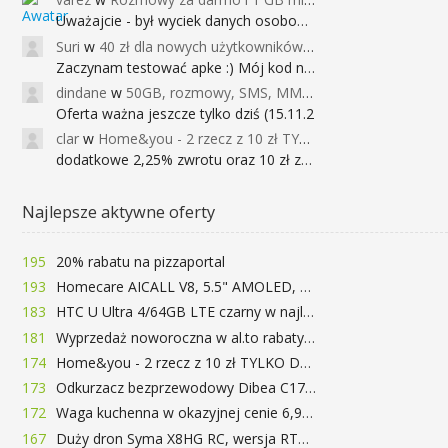
Uważajcie - był wyciek danych osobowych
Suri
w
40 zł dla nowych użytkowników Google Pay (dawniej Android Pay)
Zaczynam testować apke :) Mój kod na 40
dindane
w
50GB, rozmowy, SMS, MMS bez limitu przez 6 miesięcy za darmo za przeniesienie numeru do Play NEXT
Oferta ważna jeszcze tylko dziś (15.11.2
clar
w
Home&you - 2 rzecz z 10 zł TYLKO DZISIAJ
dodatkowe 2,25% zwrotu oraz 10 zł za r
Najlepsze aktywne oferty
195
20% rabatu na pizzaportal
193
Homecare AICALL V8, 5.5" AMOLED, 4/128GB, Snapdragon 652, LTE, QC3.0, 3400mAh za 416zł
183
HTC U Ultra 4/64GB LTE czarny w najlepszej cenie na rynku 799 zł!!!
181
Wyprzedaż noworoczna w al.to rabaty do 72%
174
Home&you - 2 rzecz z 10 zł TYLKO DZISIAJ
173
Odkurzacz bezprzewodowy Dibea C17 za 77.99$ (~290zł)
172
Waga kuchenna w okazyjnej cenie 6,99$
167
Duży dron Syma X8HG RC, wersja RTF, kamera 8MP za 62$ (~233zł) - TomTop