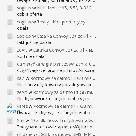
Uwaga: Aktualny kod rabatowy na Święta (
sogirux
w
NUU Mobile X5, 5.5", 3/32GB, czujnik linii papilarnych, 2950mAh, aparat 13MP za 267zł - Banggood
dobra oferta
sogirux
w
Taxify - Kod promocyjny
działa
Spox5x
w
Latarka Convoy S2+ za 7$ - Najniższa cena od 2017r
fakt już nie działa
zeArt
w
Latarka Convoy S2+ za 7$ - Najniższa cena od 2017r
Kod nie działa
dalmatyńka
w
gra planszowa Zamki Caladale za 39zł
Część większej promocji: https://inspira
savi
w
Rozmowy za darmo i 1 GB miesięcznie
Niektórzy użytkownicy po zalogowaniu do
zeArt
w
Rozmowy za darmo i 1 GB miesięcznie
Nie było wycieku danych osobowych a nieo
varez
w
Rozmowy za darmo i 1 GB miesięcznie
Uważajcie - był wyciek danych osobowych
Suri
w
40 zł dla nowych użytkowników Google Pay (dawniej Android Pay)
Zaczynam testować apke :) Mój kod na 40
dindane
w
50GB, rozmowy, SMS, MMS bez limitu przez 6 miesięcy za darmo za przeniesienie numeru do Play NEXT