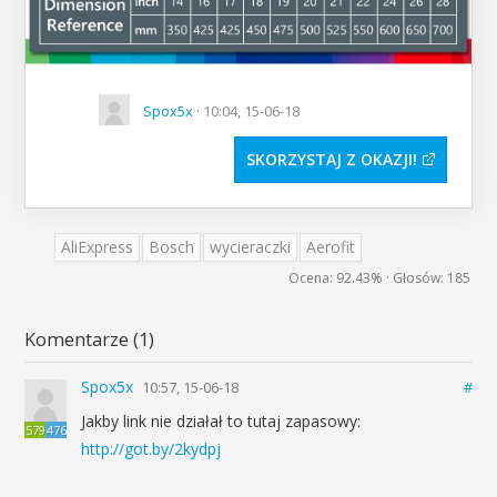
Spox5x
· 10:04, 15-06-18
SKORZYSTAJ Z OKAZJI
AliExpress
Bosch
wycieraczki
Aerofit
Ocena:
92.43%
· Głosów:
185
Komentarze (1)
Spox5x
10:57, 15-06-18
#
Jakby link nie działał to tutaj zapasowy:
579
476
http://got.by/2kydpj