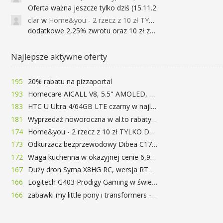
Oferta ważna jeszcze tylko dziś (15.11.2
clar
w
Home&you - 2 rzecz z 10 zł TYLKO DZISIAJ
dodatkowe 2,25% zwrotu oraz 10 zł za r
Najlepsze aktywne oferty
195
20% rabatu na pizzaportal
193
Homecare AICALL V8, 5.5" AMOLED, 4/128GB, Snapdragon 652, LTE, QC3.0, 3400mAh za 416zł
183
HTC U Ultra 4/64GB LTE czarny w najlepszej cenie na rynku 799 zł!!!
181
Wyprzedaż noworoczna w al.to rabaty do 72%
174
Home&you - 2 rzecz z 10 zł TYLKO DZISIAJ
173
Odkurzacz bezprzewodowy Dibea C17 za 77.99$ (~290zł)
172
Waga kuchenna w okazyjnej cenie 6,99$
167
Duży dron Syma X8HG RC, wersja RTF, kamera 8MP za 62$ (~233zł) - TomTop
166
Logitech G403 Prodigy Gaming w świetnej cenie 169 zł
166
zabawki my little pony i transformers -50%!