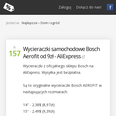
f
Zaloguj
Dołącz do nas!
Jesteś w:
Najlepsze
»
Dom i ogród
▲
Wycieraczki samochodowe Bosch
157
Aerofit od 9zł - AliExpress
Wycieraczki z oficjalnego sklepu Bosch na
AliExpress. Wysyłka jest bezpłatna.
Są to oryginalne wycieraczki Bosch AEROFIT w
następujących rozmiarach:
14" - 2.38$ (8,97zł)
15" - 2.49$ (9,39zł)