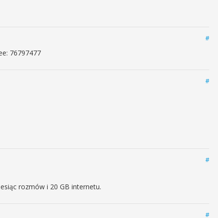
#
ree: 76797477
#
#
siąc rozmów i 20 GB internetu.
#