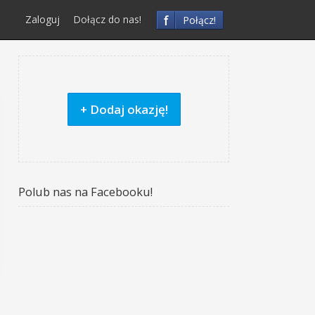
f
Zaloguj
Dołącz do nas!
Połącz!
+ Dodaj okazję!
Polub nas na Facebooku!