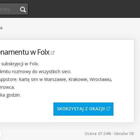
ja
onamentu w Folx
ubskrypcji w Folx.
limitu rozmowy do wszystkich sieci.
b Appstore. Kartę sim w Warszawie, Krakowie, Wrocławiu,
ierowca.
lka godzin.
SKORZYSTAJ Z OKAZJI
Ocena:
67.24%
· Głosów:
58