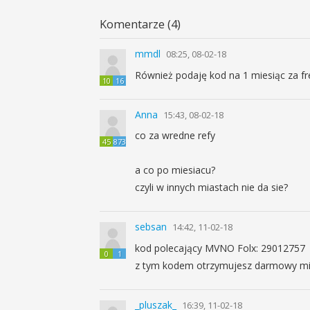
Komentarze (4)
mmdl
08:25, 08-02-18
Również podaję kod na 1 miesiąc za f
10
16
Anna
15:43, 08-02-18
co za wredne refy
45
873
a co po miesiacu?
czyli w innych miastach nie da sie?
sebsan
14:42, 11-02-18
kod polecający MVNO Folx: 29012757
0
1
z tym kodem otrzymujesz darmowy mie
_pluszak_
16:39, 11-02-18