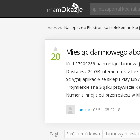
Jesteś w:
Najlepsze
»
Elektronika i telekomunikac
▲
Miesiąc darmowego ab
20
Kod 57000289 na miesiąc darmowej s
Dostajesz 20 GB internetu oraz bez 
Ściągnij aplikację ze sklepu Play lu
Trójmiescie i na Śląsku przywiezie k
Numer z innej sieci przeniesiesz w ki
an_na
· 06:51, 08-02-18
Tagi:
Sieć komórkowa
darmowy miesiąc