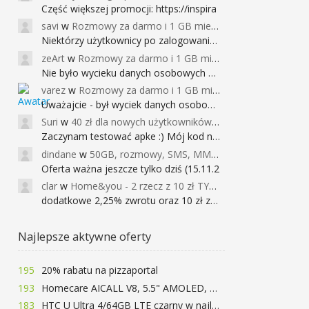
Część większej promocji: https://inspira
savi
w
Rozmowy za darmo i 1 GB miesięcznie
Niektórzy użytkownicy po zalogowaniu do
zeArt
w
Rozmowy za darmo i 1 GB miesięcznie
Nie było wycieku danych osobowych a nieo
varez
w
Rozmowy za darmo i 1 GB miesięcznie
Uważajcie - był wyciek danych osobowych
Suri
w
40 zł dla nowych użytkowników Google Pay (dawniej Android Pay)
Zaczynam testować apke :) Mój kod na 40
dindane
w
50GB, rozmowy, SMS, MMS bez limitu przez 6 miesięcy za darmo za przeniesienie numeru do Play NEXT
Oferta ważna jeszcze tylko dziś (15.11.2
clar
w
Home&you - 2 rzecz z 10 zł TYLKO DZISIAJ
dodatkowe 2,25% zwrotu oraz 10 zł za r
Najlepsze aktywne oferty
195
20% rabatu na pizzaportal
193
Homecare AICALL V8, 5.5" AMOLED, 4/128GB, Snapdragon 652, LTE, QC3.0, 3400mAh za 416zł
183
HTC U Ultra 4/64GB LTE czarny w najlepszej cenie na rynku 799 zł!!!