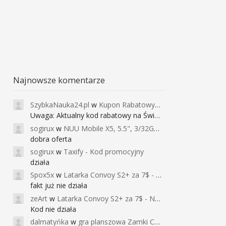
Najnowsze komentarze
SzybkaNauka24.pl
w
Kupon Rabatowy na Kurs Angielskiego dla Dzieci - FunEnglish
Uwaga: Aktualny kod rabatowy na Święta (
sogirux
w
NUU Mobile X5, 5.5", 3/32GB, czujnik linii papilarnych, 2950mAh, aparat 13MP za 267zł - Banggood
dobra oferta
sogirux
w
Taxify - Kod promocyjny
działa
Spox5x
w
Latarka Convoy S2+ za 7$ - Najniższa cena od 2017r
fakt już nie działa
zeArt
w
Latarka Convoy S2+ za 7$ - Najniższa cena od 2017r
Kod nie działa
dalmatyńka
w
gra planszowa Zamki Caladale za 39zł