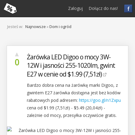
f
Zaloguj
Dołącz do nas!
Jesteś w:
Najnowsze
»
Dom i ogród
▲
Żarówka LED Digoo o mocy 3W-
0
12W i jasności 255-1020lm, gwint
E27 w cenie od $1.99 (7,51zł)
Bardzo dobra cena na żarówkę marki Digoo, z
gwintem E27 żarówka dostępna jest bez kodów
rabatowych pod adresem:
https://goo.gl/n1Zxpu
cena od $1.99 (7,51zł) - $5.49 (20,04zł) -
zależnie od mocy, przesyłka oczywiście gratis.