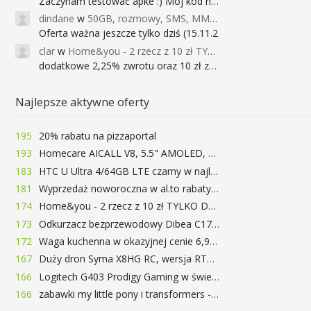
Zaczynam testować apke :) Mój kod na 40
dindane
w
50GB, rozmowy, SMS, MMS bez limitu przez 6 miesięcy za darmo za przeniesienie numeru do Play NEXT
Oferta ważna jeszcze tylko dziś (15.11.2
clar
w
Home&you - 2 rzecz z 10 zł TYLKO DZISIAJ
dodatkowe 2,25% zwrotu oraz 10 zł za r
Najlepsze aktywne oferty
195
20% rabatu na pizzaportal
193
Homecare AICALL V8, 5.5" AMOLED, 4/128GB, Snapdragon 652, LTE, QC3.0, 3400mAh za 416zł
183
HTC U Ultra 4/64GB LTE czarny w najlepszej cenie na rynku 799 zł!!!
181
Wyprzedaż noworoczna w al.to rabaty do 72%
174
Home&you - 2 rzecz z 10 zł TYLKO DZISIAJ
173
Odkurzacz bezprzewodowy Dibea C17 za 77.99$ (~290zł)
172
Waga kuchenna w okazyjnej cenie 6,99$
167
Duży dron Syma X8HG RC, wersja RTF, kamera 8MP za 62$ (~233zł) - TomTop
166
Logitech G403 Prodigy Gaming w świetnej cenie 169 zł
166
zabawki my little pony i transformers -50%!