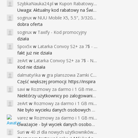
SzybkaNauka24.pl
w
Kupon Rabatowy na Kurs Angielskiego dla Dzieci - FunEnglish
Uwaga: Aktualny kod rabatowy na Święta (
sogirux
w
NUU Mobile X5, 5.5", 3/32GB, czujnik linii papilarnych, 2950mAh, aparat 13MP za 267zł - Banggood
dobra oferta
sogirux
w
Taxify - Kod promocyjny
działa
Spox5x
w
Latarka Convoy S2+ za 7$ - Najniższa cena od 2017r
fakt już nie działa
zeArt
w
Latarka Convoy S2+ za 7$ - Najniższa cena od 2017r
Kod nie działa
dalmatyńka
w
gra planszowa Zamki Caladale za 39zł
Część większej promocji: https://inspira
savi
w
Rozmowy za darmo i 1 GB miesięcznie
Niektórzy użytkownicy po zalogowaniu do
zeArt
w
Rozmowy za darmo i 1 GB miesięcznie
Nie było wycieku danych osobowych a nieo
varez
w
Rozmowy za darmo i 1 GB miesięcznie
Uważajcie - był wyciek danych osobowych
Suri
w
40 zł dla nowych użytkowników Google Pay (dawniej Android Pay)