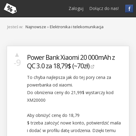
f
Zaloguj
Dołącz do nas!
Jesteś w:
Najnowsze
»
Elektronika i telekomunikacja
▲
Power Bank Xiaomi 20 000mAh z
-9
QC 3.0 za 18,79$ (~70zł)
To chyba najlepsza jak do tej pory cena za
powerbanka od xiaomi.
Do obniżenia ceny do 21,99$ wystarczy kod
XM20000
Aby obniżyć cenę do 18,79
$ trzeba założyć nowe konto, potwierdzić maila
i dodać w profilu datę urodzenia. Dzięki temu