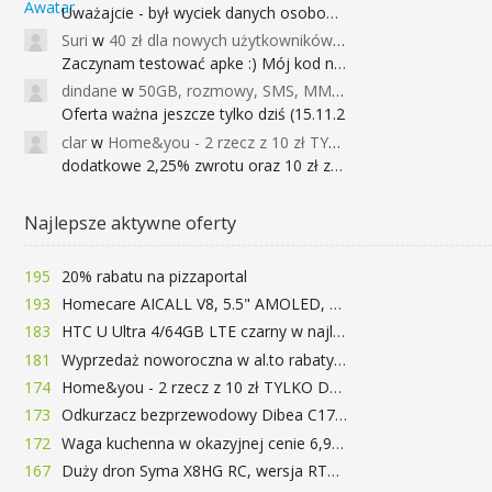
Uważajcie - był wyciek danych osobowych
Suri
w
40 zł dla nowych użytkowników Google Pay (dawniej Android Pay)
Zaczynam testować apke :) Mój kod na 40
dindane
w
50GB, rozmowy, SMS, MMS bez limitu przez 6 miesięcy za darmo za przeniesienie numeru do Play NEXT
Oferta ważna jeszcze tylko dziś (15.11.2
clar
w
Home&you - 2 rzecz z 10 zł TYLKO DZISIAJ
dodatkowe 2,25% zwrotu oraz 10 zł za r
Najlepsze aktywne oferty
195
20% rabatu na pizzaportal
193
Homecare AICALL V8, 5.5" AMOLED, 4/128GB, Snapdragon 652, LTE, QC3.0, 3400mAh za 416zł
183
HTC U Ultra 4/64GB LTE czarny w najlepszej cenie na rynku 799 zł!!!
181
Wyprzedaż noworoczna w al.to rabaty do 72%
174
Home&you - 2 rzecz z 10 zł TYLKO DZISIAJ
173
Odkurzacz bezprzewodowy Dibea C17 za 77.99$ (~290zł)
172
Waga kuchenna w okazyjnej cenie 6,99$
167
Duży dron Syma X8HG RC, wersja RTF, kamera 8MP za 62$ (~233zł) - TomTop