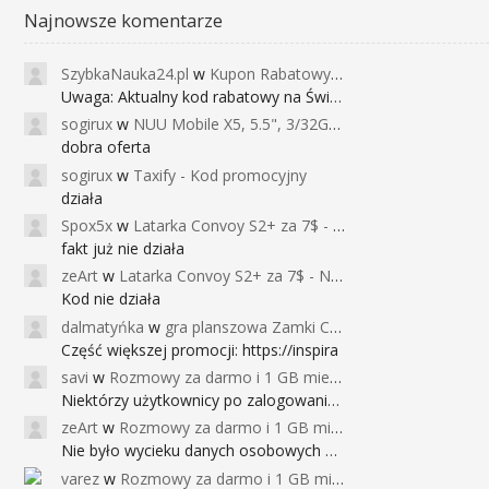
Najnowsze komentarze
SzybkaNauka24.pl
w
Kupon Rabatowy na Kurs Angielskiego dla Dzieci - FunEnglish
Uwaga: Aktualny kod rabatowy na Święta (
sogirux
w
NUU Mobile X5, 5.5", 3/32GB, czujnik linii papilarnych, 2950mAh, aparat 13MP za 267zł - Banggood
dobra oferta
sogirux
w
Taxify - Kod promocyjny
działa
Spox5x
w
Latarka Convoy S2+ za 7$ - Najniższa cena od 2017r
fakt już nie działa
zeArt
w
Latarka Convoy S2+ za 7$ - Najniższa cena od 2017r
Kod nie działa
dalmatyńka
w
gra planszowa Zamki Caladale za 39zł
Część większej promocji: https://inspira
savi
w
Rozmowy za darmo i 1 GB miesięcznie
Niektórzy użytkownicy po zalogowaniu do
zeArt
w
Rozmowy za darmo i 1 GB miesięcznie
Nie było wycieku danych osobowych a nieo
varez
w
Rozmowy za darmo i 1 GB miesięcznie