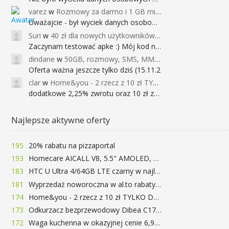
varez
w
Rozmowy za darmo i 1 GB miesięcznie
Uważajcie - był wyciek danych osobowych
Suri
w
40 zł dla nowych użytkowników Google Pay (dawniej Android Pay)
Zaczynam testować apke :) Mój kod na 40
dindane
w
50GB, rozmowy, SMS, MMS bez limitu przez 6 miesięcy za darmo za przeniesienie numeru do Play NEXT
Oferta ważna jeszcze tylko dziś (15.11.2
clar
w
Home&you - 2 rzecz z 10 zł TYLKO DZISIAJ
dodatkowe 2,25% zwrotu oraz 10 zł za r
Najlepsze aktywne oferty
195
20% rabatu na pizzaportal
193
Homecare AICALL V8, 5.5" AMOLED, 4/128GB, Snapdragon 652, LTE, QC3.0, 3400mAh za 416zł
183
HTC U Ultra 4/64GB LTE czarny w najlepszej cenie na rynku 799 zł!!!
181
Wyprzedaż noworoczna w al.to rabaty do 72%
174
Home&you - 2 rzecz z 10 zł TYLKO DZISIAJ
173
Odkurzacz bezprzewodowy Dibea C17 za 77.99$ (~290zł)
172
Waga kuchenna w okazyjnej cenie 6,99$