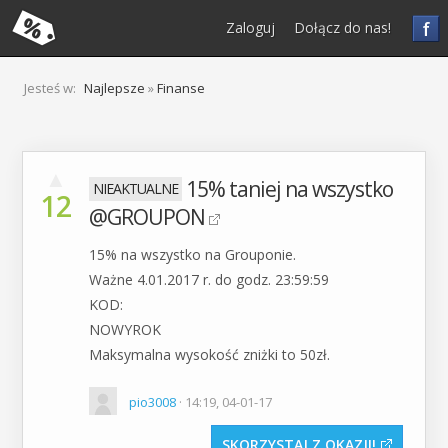
f
Zaloguj
Dołącz do nas!
Jesteś w:
Najlepsze
»
Finanse
▲
15% taniej na wszystko
12
@GROUPON
15% na wszystko na Grouponie.
Ważne 4.01.2017 r. do godz. 23:59:59
KOD:
NOWYROK
Maksymalna wysokość zniżki to 50zł.
pio3008
· 14:19, 04-01-17
SKORZYSTAJ Z OKAZJI