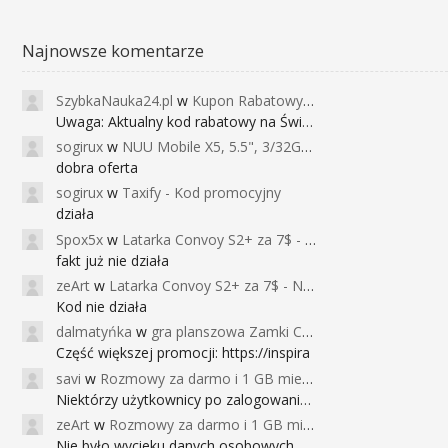
Najnowsze komentarze
SzybkaNauka24.pl
w
Kupon Rabatowy na Kurs Angielskiego dla Dzieci - FunEnglish
Uwaga: Aktualny kod rabatowy na Święta (
sogirux
w
NUU Mobile X5, 5.5", 3/32GB, czujnik linii papilarnych, 2950mAh, aparat 13MP za 267zł - Banggood
dobra oferta
sogirux
w
Taxify - Kod promocyjny
działa
Spox5x
w
Latarka Convoy S2+ za 7$ - Najniższa cena od 2017r
fakt już nie działa
zeArt
w
Latarka Convoy S2+ za 7$ - Najniższa cena od 2017r
Kod nie działa
dalmatyńka
w
gra planszowa Zamki Caladale za 39zł
Część większej promocji: https://inspira
savi
w
Rozmowy za darmo i 1 GB miesięcznie
Niektórzy użytkownicy po zalogowaniu do
zeArt
w
Rozmowy za darmo i 1 GB miesięcznie
Nie było wycieku danych osobowych a nieo