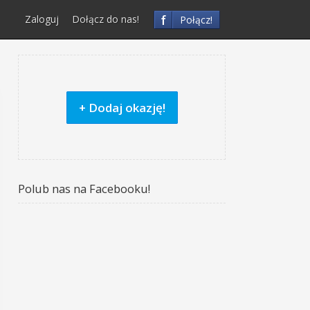
f
Zaloguj
Dołącz do nas!
Połącz!
+ Dodaj okazję!
Polub nas na Facebooku!