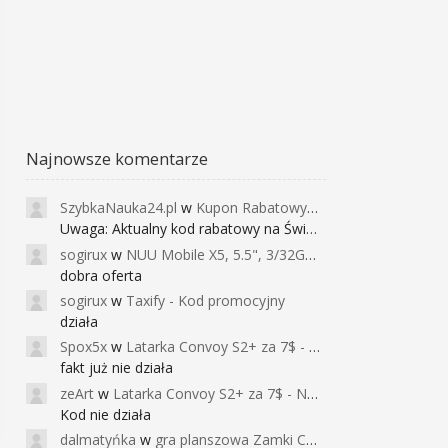
Najnowsze komentarze
SzybkaNauka24.pl
w
Kupon Rabatowy na Kurs Angielskiego dla Dzieci - FunEnglish
Uwaga: Aktualny kod rabatowy na Święta (
sogirux
w
NUU Mobile X5, 5.5", 3/32GB, czujnik linii papilarnych, 2950mAh, aparat 13MP za 267zł - Banggood
dobra oferta
sogirux
w
Taxify - Kod promocyjny
działa
Spox5x
w
Latarka Convoy S2+ za 7$ - Najniższa cena od 2017r
fakt już nie działa
zeArt
w
Latarka Convoy S2+ za 7$ - Najniższa cena od 2017r
Kod nie działa
dalmatyńka
w
gra planszowa Zamki Caladale za 39zł