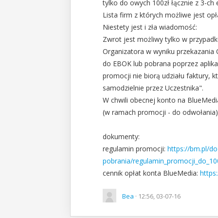
tylko do owych 100zł łącznie z 3-ch 
Lista firm z których możliwe jest op
Niestety jest i zła wiadomość:
Zwrot jest możliwy tylko w przypad
Organizatora w wyniku przekazania
do EBOK lub pobrana poprzez aplika
promocji nie biorą udziału faktury,
samodzielnie przez Uczestnika".
W chwili obecnej konto na BlueMedi
(w ramach promocji - do odwołania)
dokumenty:
regulamin promocji:
https://bm.pl/do
pobrania/regulamin_promocji_do_10
cennik opłat konta BlueMedia:
https:
Bea
· 12:56, 03-07-16