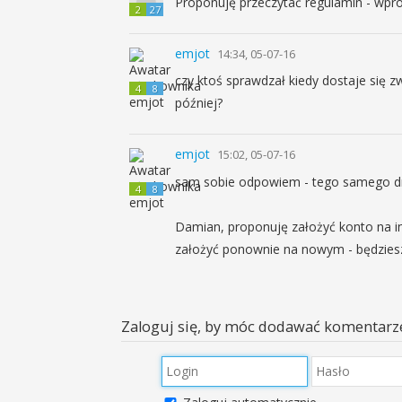
Proponuję przeczytać regulamin - wpro
2
27
emjot
14:34, 05-07-16
czy ktoś sprawdzał kiedy dostaje się z
4
8
później?
emjot
15:02, 05-07-16
sam sobie odpowiem - tego samego dn
4
8
Damian, proponuję założyć konto na in
założyć ponownie na nowym - będziesz 
Zaloguj się, by móc dodawać komentarz