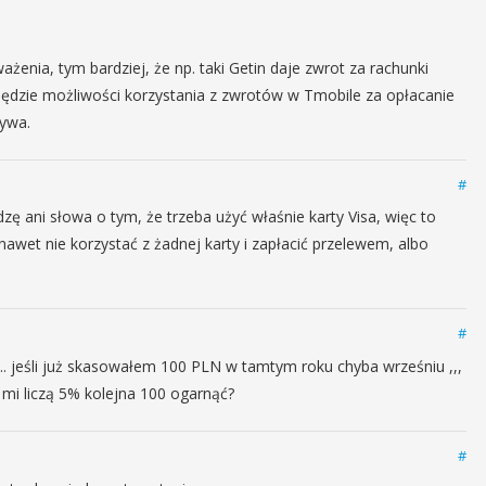
żenia, tym bardziej, że np. taki Getin daje zwrot za rachunki
będzie możliwości korzystania z zwrotów w Tmobile za opłacanie
tywa.
#
dzę ani słowa o tym, że trzeba użyć właśnie karty Visa, więc to
awet nie korzystać z żadnej karty i zapłacić przelewem, albo
#
 ... jeśli już skasowałem 100 PLN w tamtym roku chyba wrześniu ,,,
 mi liczą 5% kolejna 100 ogarnąć?
#