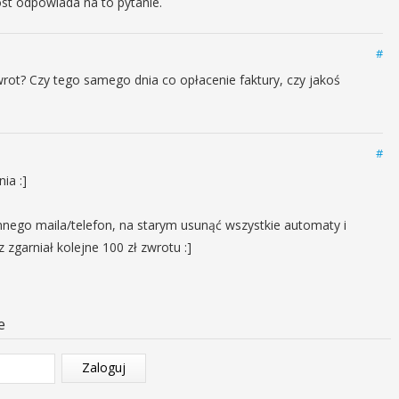
st odpowiada na to pytanie.
#
wrot? Czy tego samego dnia co opłacenie faktury, czy jakoś
#
ia :]
nego maila/telefon, na starym usunąć wszystkie automaty i
zgarniał kolejne 100 zł zwrotu :]
e
Zaloguj