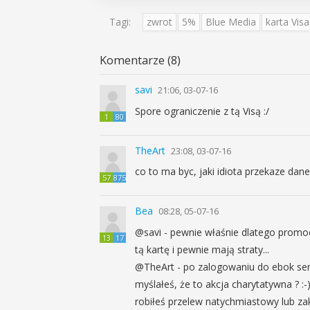
Tagi:
zwrot
5%
Blue Media
karta Visa
Komentarze (8)
savi
21:06, 03-07-16
Spore ograniczenie z tą Visą :/
1
80
TheArt
23:08, 03-07-16
co to ma byc, jaki idiota przekaze da
57
875
Bea
08:28, 05-07-16
@savi - pewnie właśnie dlatego promoc
13
17
tą kartę i pewnie mają straty...
@TheArt - po zalogowaniu do ebok ser
myślałeś, że to akcja charytatywna ? :-)
robiłeś przelew natychmiastowy lub zak