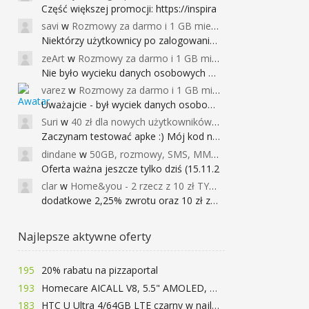
Część większej promocji: https://inspira
savi
w
Rozmowy za darmo i 1 GB miesięcznie
Niektórzy użytkownicy po zalogowaniu do
zeArt
w
Rozmowy za darmo i 1 GB miesięcznie
Nie było wycieku danych osobowych a nieo
varez
w
Rozmowy za darmo i 1 GB miesięcznie
Uważajcie - był wyciek danych osobowych
Suri
w
40 zł dla nowych użytkowników Google Pay (dawniej Android Pay)
Zaczynam testować apke :) Mój kod na 40
dindane
w
50GB, rozmowy, SMS, MMS bez limitu przez 6 miesięcy za darmo za przeniesienie numeru do Play NEXT
Oferta ważna jeszcze tylko dziś (15.11.2
clar
w
Home&you - 2 rzecz z 10 zł TYLKO DZISIAJ
dodatkowe 2,25% zwrotu oraz 10 zł za r
Najlepsze aktywne oferty
195
20% rabatu na pizzaportal
193
Homecare AICALL V8, 5.5" AMOLED, 4/128GB, Snapdragon 652, LTE, QC3.0, 3400mAh za 416zł
183
HTC U Ultra 4/64GB LTE czarny w najlepszej cenie na rynku 799 zł!!!