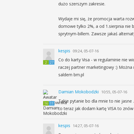
dużo szerszym zakresie.
Wydaje mi się, że promocja warta rozwa
domowe tylko 2%, a od 1.sierpnia nie 
sprytnym-billem. Zawsze jakaś alterna
kespis
09:24, 05-07-16
Co do karty Visa - w regulaminie nie wi
2
27
raczej partner marketingowy :) Można n
saldem bm.pl
Damian Mokobodzki
10:55, 05-07-16
Takie pytanie bo dla mnie to nie jasne
16
11
to teraz jak dodam kartę VISA to znów
kespis
14:27, 05-07-16