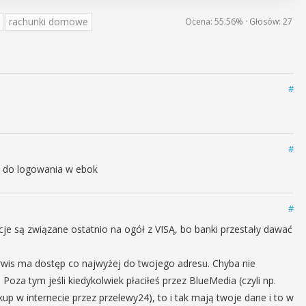
rachunki domowe
Ocena:
55.56%
· Głosów:
27
#
#
ne do logowania w ebok
#
je są związane ostatnio na ogół z VISĄ, bo banki przestały dawać
wis ma dostęp co najwyżej do twojego adresu. Chyba nie
 Poza tym jeśli kiedykolwiek płaciłeś przez BlueMedia (czyli np.
up w internecie przez przelewy24), to i tak mają twoje dane i to w