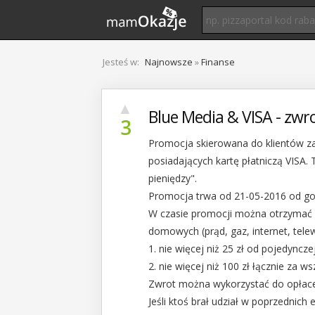
Jesteś w:
Najnowsze
»
Finanse
▲
Blue Media & VISA - zw
3
Promocja skierowana do klientów za
posiadających kartę płatniczą VISA.
pieniędzy".
Promocja trwa od 21-05-2016 od go
W czasie promocji można otrzymać 
domowych (prąd, gaz, internet, telewi
1. nie więcej niż 25 zł od pojedyncze
2. nie więcej niż 100 zł łącznie za ws
Zwrot można wykorzystać do opłace
Jeśli ktoś brał udział w poprzednich