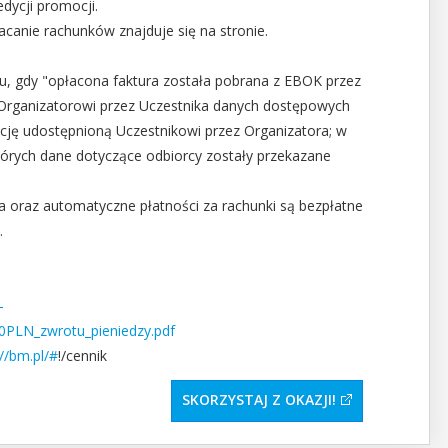
edycji promocji.
łacanie rachunków znajduje się na stronie.
ku, gdy "opłacona faktura została pobrana z EBOK przez
 Organizatorowi przez Uczestnika danych dostępowych
cję udostępnioną Uczestnikowi przez Organizatora; w
 których dane dotyczące odbiorcy zostały przekazane
a oraz automatyczne płatności za rachunki są bezpłatne
.
-
0PLN_zwrotu_pieniedzy.pdf
//bm.pl/#
!/cennik
SKORZYSTAJ Z OKAZJI