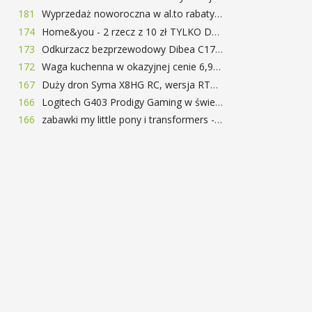
181
Wyprzedaż noworoczna w al.to rabaty do 72%
174
Home&you - 2 rzecz z 10 zł TYLKO DZISIAJ
173
Odkurzacz bezprzewodowy Dibea C17 za 77.99$ (~290zł)
172
Waga kuchenna w okazyjnej cenie 6,99$
167
Duży dron Syma X8HG RC, wersja RTF, kamera 8MP za 62$ (~233zł) - TomTop
166
Logitech G403 Prodigy Gaming w świetnej cenie 169 zł
166
zabawki my little pony i transformers -50%!