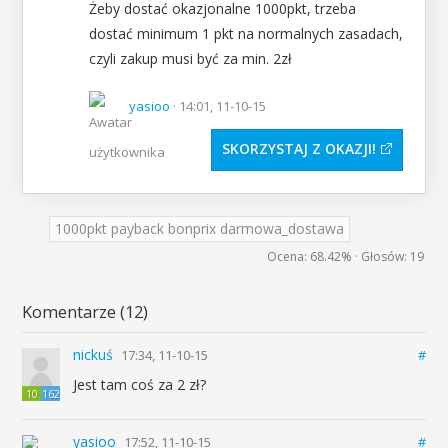
Żeby dostać okazjonalne 1000pkt, trzeba
dostać minimum 1 pkt na normalnych zasadach,
czyli zakup musi być za min. 2zł
yasioo
· 14:01, 11-10-15
SKORZYSTAJ Z OKAZJI
1000pkt payback bonprix darmowa_dostawa
Ocena:
68.42%
· Głosów:
19
Komentarze (12)
nickuś
17:34, 11-10-15
#
Jest tam coś za 2 zł?
10
162
yasioo
17:52, 11-10-15
#