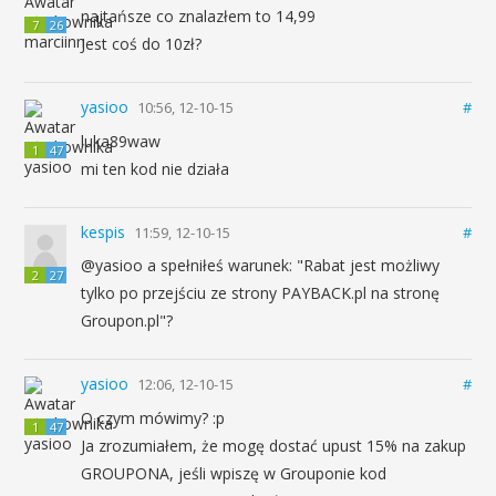
najtańsze co znalazłem to 14,99
7
26
Jest coś do 10zł?
yasioo
10:56, 12-10-15
#
luka89waw
1
47
mi ten kod nie działa
kespis
11:59, 12-10-15
#
@yasioo a spełniłeś warunek: "Rabat jest możliwy
2
27
tylko po przejściu ze strony PAYBACK.pl na stronę
Groupon.pl"?
yasioo
12:06, 12-10-15
#
O czym mówimy? :p
1
47
Ja zrozumiałem, że mogę dostać upust 15% na zakup
GROUPONA, jeśli wpiszę w Grouponie kod