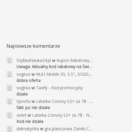
Najnowsze komentarze
SzybkaNauka24.pl
w
Kupon Rabatowy na Kurs Angielskiego dla Dzieci - FunEnglish
Uwaga: Aktualny kod rabatowy na Święta (
sogirux
w
NUU Mobile X5, 5.5", 3/32GB, czujnik linii papilarnych, 2950mAh, aparat 13MP za 267zł - Banggood
dobra oferta
sogirux
w
Taxify - Kod promocyjny
działa
Spox5x
w
Latarka Convoy S2+ za 7$ - Najniższa cena od 2017r
fakt już nie działa
zeArt
w
Latarka Convoy S2+ za 7$ - Najniższa cena od 2017r
Kod nie działa
dalmatyńka
w
gra planszowa Zamki Caladale za 39zł