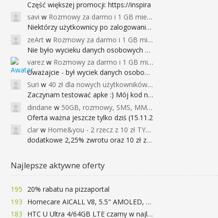
Część większej promocji: https://inspira
savi
w
Rozmowy za darmo i 1 GB miesięcznie
Niektórzy użytkownicy po zalogowaniu do
zeArt
w
Rozmowy za darmo i 1 GB miesięcznie
Nie było wycieku danych osobowych a nieo
varez
w
Rozmowy za darmo i 1 GB miesięcznie
Uważajcie - był wyciek danych osobowych
Suri
w
40 zł dla nowych użytkowników Google Pay (dawniej Android Pay)
Zaczynam testować apke :) Mój kod na 40
dindane
w
50GB, rozmowy, SMS, MMS bez limitu przez 6 miesięcy za darmo za przeniesienie numeru do Play NEXT
Oferta ważna jeszcze tylko dziś (15.11.2
clar
w
Home&you - 2 rzecz z 10 zł TYLKO DZISIAJ
dodatkowe 2,25% zwrotu oraz 10 zł za r
Najlepsze aktywne oferty
195
20% rabatu na pizzaportal
193
Homecare AICALL V8, 5.5" AMOLED, 4/128GB, Snapdragon 652, LTE, QC3.0, 3400mAh za 416zł
183
HTC U Ultra 4/64GB LTE czarny w najlepszej cenie na rynku 799 zł!!!