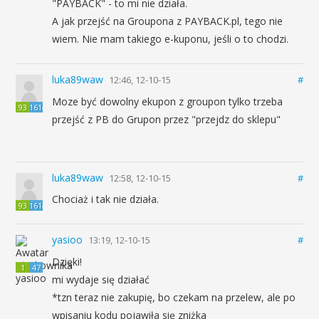
"PAYBACK" - to mi nie działa.
A jak przejść na Groupona z PAYBACK.pl, tego nie
wiem. Nie mam takiego e-kuponu, jeśli o to chodzi.
luka89waw
12:46, 12-10-15
#
Moze być dowolny ekupon z groupon tylko trzeba
93
1614
przejść z PB do Grupon przez "przejdz do sklepu"
luka89waw
12:58, 12-10-15
#
Chociaż i tak nie działa.
93
1614
yasioo
13:19, 12-10-15
#
Dzięki!
1
47
mi wydaje się działać
*tzn teraz nie zakupię, bo czekam na przelew, ale po
wpisaniu kodu pojawiła się zniżka