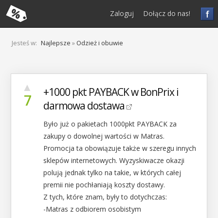
f
Zaloguj
Dołącz do nas!
Jesteś w:
Najlepsze
»
Odzież i obuwie
▲
+1000 pkt PAYBACK w BonPrix i
7
darmowa dostawa
Było już o pakietach 1000pkt PAYBACK za
zakupy o dowolnej wartości w Matras.
Promocja ta obowiązuje także w szeregu innych
sklepów internetowych. Wyzyskiwacze okazji
polują jednak tylko na takie, w których całej
premii nie pochłaniają koszty dostawy.
Z tych, które znam, były to dotychczas:
-Matras z odbiorem osobistym