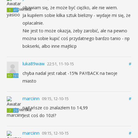
obawiam się, że może być ciężko, ale nie wiem.
1
47
Ja kupiłem sobie kilka sztuk bielizny - wydaje mi się, że
opłacalnie.
Nie jest to może okazja, żeby zarobić, ale na pewno
można sobie kupić coś przydatnego bardzo tanio - np
bokserki, albo inne majtki:p
luka89waw
22:51, 11-10-15
#
chyba nadal jest rabat -15% PAYBACK na twoje
93
1614
miasto
marciinn
09:15, 12-10-15
#
najtańsze co znalazłem to 14,99
7
26
Jest coś do 10zł?
marciinn
09:15, 12-10-15
#