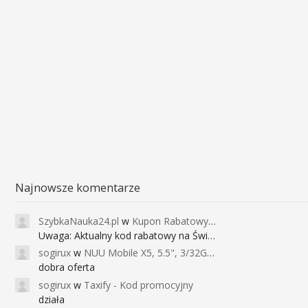
Najnowsze komentarze
SzybkaNauka24.pl
w
Kupon Rabatowy na Kurs Angielskiego dla Dzieci - FunEnglish
Uwaga: Aktualny kod rabatowy na Święta (
sogirux
w
NUU Mobile X5, 5.5", 3/32GB, czujnik linii papilarnych, 2950mAh, aparat 13MP za 267zł - Banggood
dobra oferta
sogirux
w
Taxify - Kod promocyjny
działa