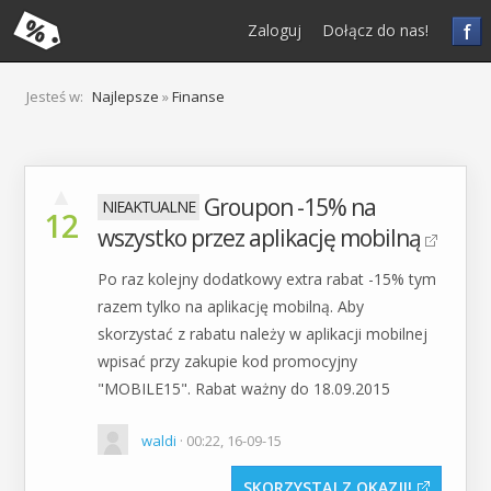
f
Zaloguj
Dołącz do nas!
Jesteś w:
Najlepsze
»
Finanse
▲
Groupon -15% na
12
wszystko przez aplikację mobilną
Po raz kolejny dodatkowy extra rabat -15% tym
razem tylko na aplikację mobilną. Aby
skorzystać z rabatu należy w aplikacji mobilnej
wpisać przy zakupie kod promocyjny
"MOBILE15". Rabat ważny do 18.09.2015
waldi
· 00:22, 16-09-15
SKORZYSTAJ Z OKAZJI