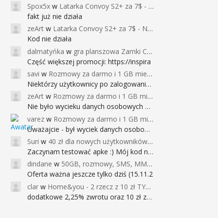
Spox5x
w
Latarka Convoy S2+ za 7$ - Najniższa cena od 2017r
fakt już nie działa
zeArt
w
Latarka Convoy S2+ za 7$ - Najniższa cena od 2017r
Kod nie działa
dalmatyńka
w
gra planszowa Zamki Caladale za 39zł
Część większej promocji: https://inspira
savi
w
Rozmowy za darmo i 1 GB miesięcznie
Niektórzy użytkownicy po zalogowaniu do
zeArt
w
Rozmowy za darmo i 1 GB miesięcznie
Nie było wycieku danych osobowych a nieo
varez
w
Rozmowy za darmo i 1 GB miesięcznie
Uważajcie - był wyciek danych osobowych
Suri
w
40 zł dla nowych użytkowników Google Pay (dawniej Android Pay)
Zaczynam testować apke :) Mój kod na 40
dindane
w
50GB, rozmowy, SMS, MMS bez limitu przez 6 miesięcy za darmo za przeniesienie numeru do Play NEXT
Oferta ważna jeszcze tylko dziś (15.11.2
clar
w
Home&you - 2 rzecz z 10 zł TYLKO DZISIAJ
dodatkowe 2,25% zwrotu oraz 10 zł za r