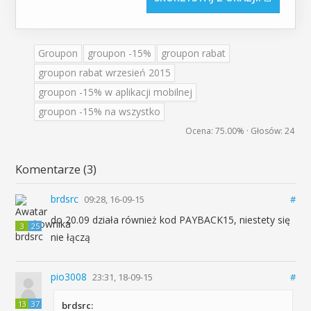
Groupon
groupon -15%
groupon rabat
groupon rabat wrzesień 2015
groupon -15% w aplikacji mobilnej
groupon -15% na wszystko
Ocena:
75.00%
· Głosów:
24
Komentarze (3)
brdsrc
09:28, 16-09-15
#
do 20.09 działa również kod PAYBACK15, niestety się
3
25
nie łączą
pio3008
23:31, 18-09-15
#
13
37
brdsrc: