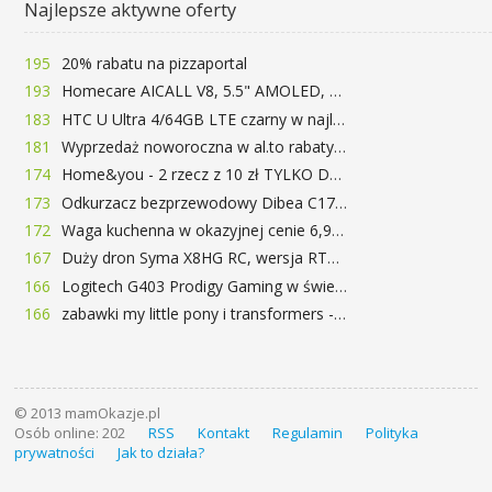
Najlepsze aktywne oferty
195
20% rabatu na pizzaportal
193
Homecare AICALL V8, 5.5" AMOLED, 4/128GB, Snapdragon 652, LTE, QC3.0, 3400mAh za 416zł
183
HTC U Ultra 4/64GB LTE czarny w najlepszej cenie na rynku 799 zł!!!
181
Wyprzedaż noworoczna w al.to rabaty do 72%
174
Home&you - 2 rzecz z 10 zł TYLKO DZISIAJ
173
Odkurzacz bezprzewodowy Dibea C17 za 77.99$ (~290zł)
172
Waga kuchenna w okazyjnej cenie 6,99$
167
Duży dron Syma X8HG RC, wersja RTF, kamera 8MP za 62$ (~233zł) - TomTop
166
Logitech G403 Prodigy Gaming w świetnej cenie 169 zł
166
zabawki my little pony i transformers -50%!
© 2013 mamOkazje.pl
Osób online: 202
RSS
Kontakt
Regulamin
Polityka
prywatności
Jak to działa?