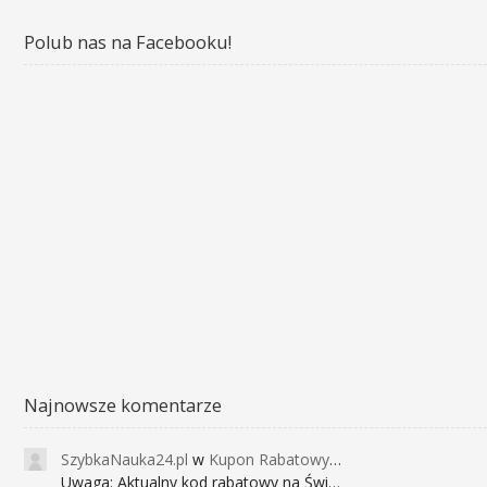
Polub nas na Facebooku!
Najnowsze komentarze
SzybkaNauka24.pl
w
Kupon Rabatowy na Kurs Angielskiego dla Dzieci - FunEnglish
Uwaga: Aktualny kod rabatowy na Święta (