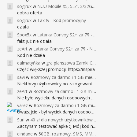
sogirux
w
NUU Mobile X5, 5.5", 3/32GB, czujnik linii papilarnych, 2950mAh, aparat 13MP za 267zł - Banggood
dobra oferta
sogirux
w
Taxify - Kod promocyjny
działa
Spox5x
w
Latarka Convoy S2+ za 7$ - Najniższa cena od 2017r
fakt już nie działa
zeArt
w
Latarka Convoy S2+ za 7$ - Najniższa cena od 2017r
Kod nie działa
dalmatyńka
w
gra planszowa Zamki Caladale za 39zł
Część większej promocji: https://inspira
savi
w
Rozmowy za darmo i 1 GB miesięcznie
Niektórzy użytkownicy po zalogowaniu do
zeArt
w
Rozmowy za darmo i 1 GB miesięcznie
Nie było wycieku danych osobowych a nieo
varez
w
Rozmowy za darmo i 1 GB miesięcznie
Uważajcie - był wyciek danych osobowych
Suri
w
40 zł dla nowych użytkowników Google Pay (dawniej Android Pay)
Zaczynam testować apke :) Mój kod na 40
dindane
w
50GB, rozmowy, SMS, MMS bez limitu przez 6 miesięcy za darmo za przeniesienie numeru do Play NEXT