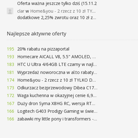
Oferta ważna jeszcze tylko dziś (15.11.2
clar
w
Home&you - 2 rzecz z 10 zł TYLKO DZISIAJ
dodatkowe 2,25% zwrotu oraz 10 zł za r
Najlepsze aktywne oferty
195
20% rabatu na pizzaportal
193
Homecare AICALL V8, 5.5" AMOLED, 4/128GB, Snapdragon 652, LTE, QC3.0, 3400mAh za 416zł
183
HTC U Ultra 4/64GB LTE czarny w najlepszej cenie na rynku 799 zł!!!
181
Wyprzedaż noworoczna w al.to rabaty do 72%
174
Home&you - 2 rzecz z 10 zł TYLKO DZISIAJ
173
Odkurzacz bezprzewodowy Dibea C17 za 77.99$ (~290zł)
172
Waga kuchenna w okazyjnej cenie 6,99$
167
Duży dron Syma X8HG RC, wersja RTF, kamera 8MP za 62$ (~233zł) - TomTop
166
Logitech G403 Prodigy Gaming w świetnej cenie 169 zł
166
zabawki my little pony i transformers -50%!