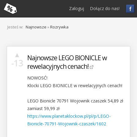
f
Zaloguj
Dołącz do nas!
Jesteś w:
Najnowsze
»
Rozrywka
▲
Najnowsze LEGO BIONICLE w
-13
rewelacyjnych cenach!
NOWOSĆ!
Klocki LEGO BIONICLE w rewelacyjnych cenach!
LEGO Bionicle 70791 Wojownik czaszek 54,89 zł
zamiast 59,99 zł
https://www.planetaklockow.pl/pl/p/LEGO-
Bionicle-70791-Wojownik-czaszek/1602