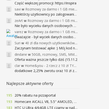
Część większej promocji: https://inspira
savi
w
Rozmowy za darmo i 1 GB miesięcznie
Niektórzy użytkownicy po zalogowaniu do
zeArt
w
Rozmowy za darmo i 1 GB miesięcznie
Nie było wycieku danych osobowych a nieo
varez
w
Rozmowy za darmo i 1 GB miesięcznie
Uważajcie - był wyciek danych osobowych
Suri
w
40 zł dla nowych użytkowników Google Pay (dawniej Android Pay)
Zaczynam testować apke :) Mój kod na 40
dindane
w
50GB, rozmowy, SMS, MMS bez limitu przez 6 miesięcy za darmo za przeniesienie numeru do Play NEXT
Oferta ważna jeszcze tylko dziś (15.11.2
clar
w
Home&you - 2 rzecz z 10 zł TYLKO DZISIAJ
dodatkowe 2,25% zwrotu oraz 10 zł za r
Najlepsze aktywne oferty
195
20% rabatu na pizzaportal
193
Homecare AICALL V8, 5.5" AMOLED, 4/128GB, Snapdragon 652, LTE, QC3.0, 3400mAh za 416zł
183
HTC U Ultra 4/64GB LTE czarny w najlepszej cenie na rynku 799 zł!!!