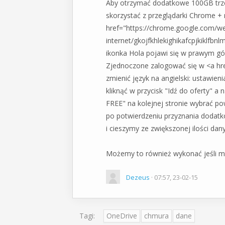
Aby otrzymać dodatkowe 100GB trz
skorzystać z przeglądarki Chrome + 
href="https://chrome.google.com/web
internet/gkojfkhlekighikafcpjkiklfbn
ikonka Hola pojawi się w prawym gór
Zjednoczone zalogować się w <a hr
zmienić język na angielski: ustawien
kliknąć w przycisk "Idź do oferty" a 
FREE" na kolejnej stronie wybrać p
po potwierdzeniu przyznania dodatk
i cieszymy ze zwiększonej ilości d
Możemy to również wykonać jeśli 
Dezeus
· 07:57, 23-02-15
Tagi:
OneDrive
chmura
dane