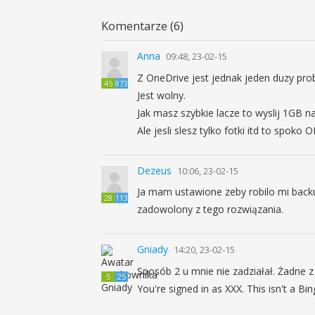
Komentarze (6)
Anna
09:48, 23-02-15
Z OneDrive jest jednak jeden duzy probl
45
873
Jest wolny.
Jak masz szybkie lacze to wyslij 1GB 
Ale jesli slesz tylko fotki itd to spoko
Dezeus
10:06, 23-02-15
Ja mam ustawione zeby robilo mi backu
28
113
zadowolony z tego rozwiązania.
Gniady
14:20, 23-02-15
Sposób 2 u mnie nie zadziałał. Żadne
5
25
You're signed in as XXX. This isn't a B