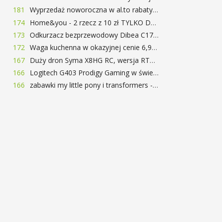
181
Wyprzedaż noworoczna w al.to rabaty do 72%
174
Home&you - 2 rzecz z 10 zł TYLKO DZISIAJ
173
Odkurzacz bezprzewodowy Dibea C17 za 77.99$ (~290zł)
172
Waga kuchenna w okazyjnej cenie 6,99$
167
Duży dron Syma X8HG RC, wersja RTF, kamera 8MP za 62$ (~233zł) - TomTop
166
Logitech G403 Prodigy Gaming w świetnej cenie 169 zł
166
zabawki my little pony i transformers -50%!