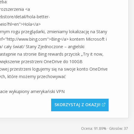
eba:
rozszerzenia <a
store/detail/hola-better-
lmeio?hl=en">Hola</a>
nym rogu przeglądarki, zmieniamy lokalizację na Stany
ef="http://www.bing.com">Bing</a> kontem Microsoft i
ia/ cały świat/ Stany Zjednoczone – angielski
następnie na stronie Bing rewards przycisk „Try it now,
owiększenie przestrzeni OneDrive do 100GB
owej przestrzeni logujemy się na swoje konto OneDrive
anych, które możemy przechowywać
macie wykupiony amerykański VPN
SKORZYSTAJ Z OKAZJI
Ocena:
91.89%
· Głosów:
37