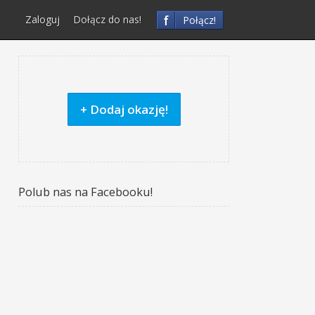
f
Zaloguj
Dołącz do nas!
Połącz!
+ Dodaj okazję!
Polub nas na Facebooku!