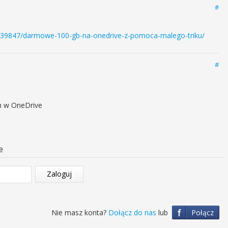
#
l/39847/darmowe-100-gb-na-onedrive-z-pomoca-malego-triku/
#
n w OneDrive
e
Zaloguj
f
Nie masz konta?
Dołącz do nas
lub
Połącz