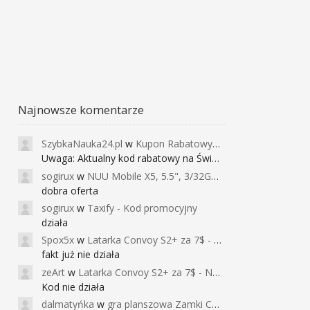
Najnowsze komentarze
SzybkaNauka24.pl
w
Kupon Rabatowy na Kurs Angielskiego dla Dzieci - FunEnglish
Uwaga: Aktualny kod rabatowy na Święta (
sogirux
w
NUU Mobile X5, 5.5", 3/32GB, czujnik linii papilarnych, 2950mAh, aparat 13MP za 267zł - Banggood
dobra oferta
sogirux
w
Taxify - Kod promocyjny
działa
Spox5x
w
Latarka Convoy S2+ za 7$ - Najniższa cena od 2017r
fakt już nie działa
zeArt
w
Latarka Convoy S2+ za 7$ - Najniższa cena od 2017r
Kod nie działa
dalmatyńka
w
gra planszowa Zamki Caladale za 39zł