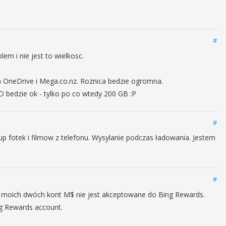
#
em i nie jest to wielkosc.
na OneDrive i Mega.co.nz. Roznica bedzie ogromna.
 OD bedzie ok - tylko po co wtedy 200 GB :P
#
p fotek i filmow z telefonu. Wysylanie podczas ładowania. Jestem
#
 z moich dwóch kont M$ nie jest akceptowane do Bing Rewards.
ing Rewards account.