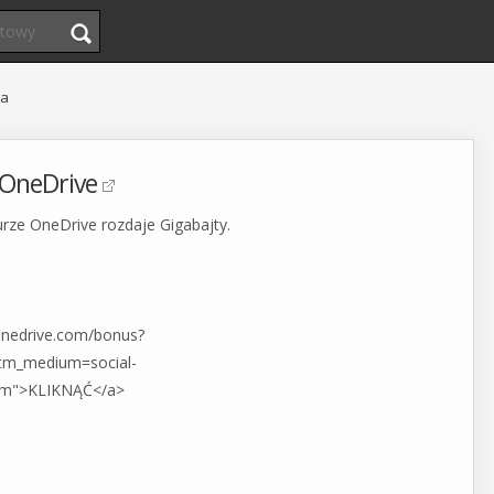
ja
 OneDrive
urze OneDrive rozdaje Gigabajty.
.onedrive.com/bonus?
tm_medium=social-
om">KLIKNĄĆ</a>