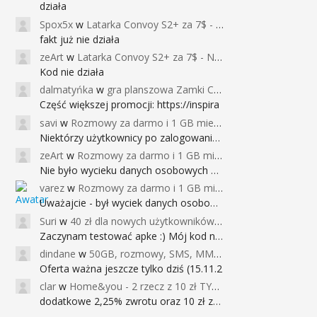
działa
Spox5x
w
Latarka Convoy S2+ za 7$ - Najniższa cena od 2017r
fakt już nie działa
zeArt
w
Latarka Convoy S2+ za 7$ - Najniższa cena od 2017r
Kod nie działa
dalmatyńka
w
gra planszowa Zamki Caladale za 39zł
Część większej promocji: https://inspira
savi
w
Rozmowy za darmo i 1 GB miesięcznie
Niektórzy użytkownicy po zalogowaniu do
zeArt
w
Rozmowy za darmo i 1 GB miesięcznie
Nie było wycieku danych osobowych a nieo
varez
w
Rozmowy za darmo i 1 GB miesięcznie
Uważajcie - był wyciek danych osobowych
Suri
w
40 zł dla nowych użytkowników Google Pay (dawniej Android Pay)
Zaczynam testować apke :) Mój kod na 40
dindane
w
50GB, rozmowy, SMS, MMS bez limitu przez 6 miesięcy za darmo za przeniesienie numeru do Play NEXT
Oferta ważna jeszcze tylko dziś (15.11.2
clar
w
Home&you - 2 rzecz z 10 zł TYLKO DZISIAJ
dodatkowe 2,25% zwrotu oraz 10 zł za r