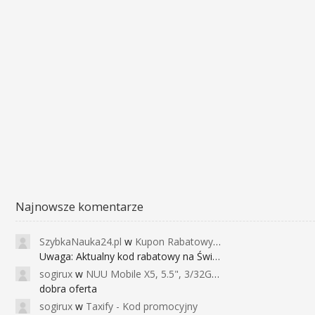
Najnowsze komentarze
SzybkaNauka24.pl
w
Kupon Rabatowy na Kurs Angielskiego dla Dzieci - FunEnglish
Uwaga: Aktualny kod rabatowy na Święta (
sogirux
w
NUU Mobile X5, 5.5", 3/32GB, czujnik linii papilarnych, 2950mAh, aparat 13MP za 267zł - Banggood
dobra oferta
sogirux
w
Taxify - Kod promocyjny