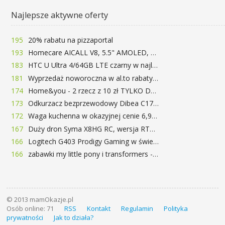
Najlepsze aktywne oferty
195
20% rabatu na pizzaportal
193
Homecare AICALL V8, 5.5" AMOLED, 4/128GB, Snapdragon 652, LTE, QC3.0, 3400mAh za 416zł
183
HTC U Ultra 4/64GB LTE czarny w najlepszej cenie na rynku 799 zł!!!
181
Wyprzedaż noworoczna w al.to rabaty do 72%
174
Home&you - 2 rzecz z 10 zł TYLKO DZISIAJ
173
Odkurzacz bezprzewodowy Dibea C17 za 77.99$ (~290zł)
172
Waga kuchenna w okazyjnej cenie 6,99$
167
Duży dron Syma X8HG RC, wersja RTF, kamera 8MP za 62$ (~233zł) - TomTop
166
Logitech G403 Prodigy Gaming w świetnej cenie 169 zł
166
zabawki my little pony i transformers -50%!
© 2013 mamOkazje.pl
Osób online: 71
RSS
Kontakt
Regulamin
Polityka
prywatności
Jak to działa?