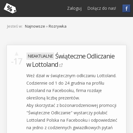
f
Zaloguj
Dołącz do nas!
Jesteś w:
Najnowsze
»
Rozrywka
▲
Świąteczne Odliczanie
-17
w Lottoland
Weź dział w świątecznym odliczaniu Lottoland.
Codziennie od 1 do 24 grudnia na profilu
Lottoland na Facebooku, firma rozdaje
określoną liczbę prezentów.
Aby skorzystać z bożonarodzeniowej promocji
"Świąteczne Odliczanie" wystarczy polubić
Lottoland Polska na Facebooku i odpowiedzieć
na jedno z codziennych gwiazdkowych pytań