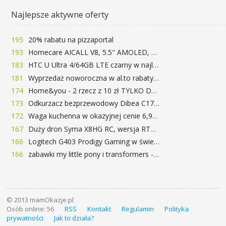
Najlepsze aktywne oferty
195
20% rabatu na pizzaportal
193
Homecare AICALL V8, 5.5" AMOLED, 4/128GB, Snapdragon 652, LTE, QC3.0, 3400mAh za 416zł
183
HTC U Ultra 4/64GB LTE czarny w najlepszej cenie na rynku 799 zł!!!
181
Wyprzedaż noworoczna w al.to rabaty do 72%
174
Home&you - 2 rzecz z 10 zł TYLKO DZISIAJ
173
Odkurzacz bezprzewodowy Dibea C17 za 77.99$ (~290zł)
172
Waga kuchenna w okazyjnej cenie 6,99$
167
Duży dron Syma X8HG RC, wersja RTF, kamera 8MP za 62$ (~233zł) - TomTop
166
Logitech G403 Prodigy Gaming w świetnej cenie 169 zł
166
zabawki my little pony i transformers -50%!
© 2013 mamOkazje.pl
Osób online: 56
RSS
Kontakt
Regulamin
Polityka
prywatności
Jak to działa?