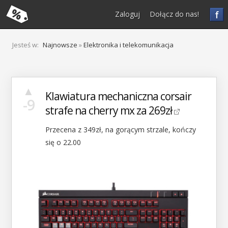
f
Zaloguj
Dołącz do nas!
Jesteś w:
Najnowsze
»
Elektronika i telekomunikacja
▲
Klawiatura mechaniczna corsair
-9
strafe na cherry mx za 269zł
Przecena z 349zł, na gorącym strzale, kończy
się o 22.00