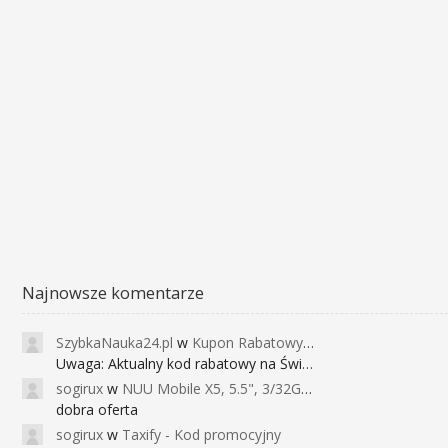
Najnowsze komentarze
SzybkaNauka24.pl
w
Kupon Rabatowy na Kurs Angielskiego dla Dzieci - FunEnglish
Uwaga: Aktualny kod rabatowy na Święta (
sogirux
w
NUU Mobile X5, 5.5", 3/32GB, czujnik linii papilarnych, 2950mAh, aparat 13MP za 267zł - Banggood
dobra oferta
sogirux
w
Taxify - Kod promocyjny