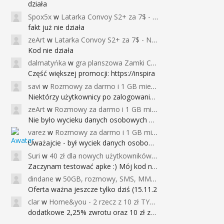
działa
Spox5x
w
Latarka Convoy S2+ za 7$ - Najniższa cena od 2017r
fakt już nie działa
zeArt
w
Latarka Convoy S2+ za 7$ - Najniższa cena od 2017r
Kod nie działa
dalmatyńka
w
gra planszowa Zamki Caladale za 39zł
Część większej promocji: https://inspira
savi
w
Rozmowy za darmo i 1 GB miesięcznie
Niektórzy użytkownicy po zalogowaniu do
zeArt
w
Rozmowy za darmo i 1 GB miesięcznie
Nie było wycieku danych osobowych a nieo
varez
w
Rozmowy za darmo i 1 GB miesięcznie
Uważajcie - był wyciek danych osobowych
Suri
w
40 zł dla nowych użytkowników Google Pay (dawniej Android Pay)
Zaczynam testować apke :) Mój kod na 40
dindane
w
50GB, rozmowy, SMS, MMS bez limitu przez 6 miesięcy za darmo za przeniesienie numeru do Play NEXT
Oferta ważna jeszcze tylko dziś (15.11.2
clar
w
Home&you - 2 rzecz z 10 zł TYLKO DZISIAJ
dodatkowe 2,25% zwrotu oraz 10 zł za r