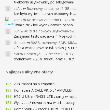
Niektórzy użytkownicy po zalogowaniu do
zeArt
w
Rozmowy za darmo i 1 GB miesięcznie
Nie było wycieku danych osobowych a nieo
varez
w
Rozmowy za darmo i 1 GB miesięcznie
Uważajcie - był wyciek danych osobowych
Suri
w
40 zł dla nowych użytkowników Google Pay (dawniej Android Pay)
Zaczynam testować apke :) Mój kod na 40
dindane
w
50GB, rozmowy, SMS, MMS bez limitu przez 6 miesięcy za darmo za przeniesienie numeru do Play NEXT
Oferta ważna jeszcze tylko dziś (15.11.2
clar
w
Home&you - 2 rzecz z 10 zł TYLKO DZISIAJ
dodatkowe 2,25% zwrotu oraz 10 zł za r
Najlepsze aktywne oferty
195
20% rabatu na pizzaportal
193
Homecare AICALL V8, 5.5" AMOLED, 4/128GB, Snapdragon 652, LTE, QC3.0, 3400mAh za 416zł
183
HTC U Ultra 4/64GB LTE czarny w najlepszej cenie na rynku 799 zł!!!
181
Wyprzedaż noworoczna w al.to rabaty do 72%
174
Home&you - 2 rzecz z 10 zł TYLKO DZISIAJ