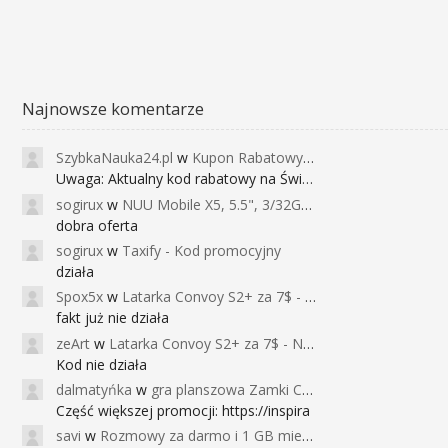
Najnowsze komentarze
SzybkaNauka24.pl
w
Kupon Rabatowy na Kurs Angielskiego dla Dzieci - FunEnglish
Uwaga: Aktualny kod rabatowy na Święta (
sogirux
w
NUU Mobile X5, 5.5", 3/32GB, czujnik linii papilarnych, 2950mAh, aparat 13MP za 267zł - Banggood
dobra oferta
sogirux
w
Taxify - Kod promocyjny
działa
Spox5x
w
Latarka Convoy S2+ za 7$ - Najniższa cena od 2017r
fakt już nie działa
zeArt
w
Latarka Convoy S2+ za 7$ - Najniższa cena od 2017r
Kod nie działa
dalmatyńka
w
gra planszowa Zamki Caladale za 39zł
Część większej promocji: https://inspira
savi
w
Rozmowy za darmo i 1 GB miesięcznie