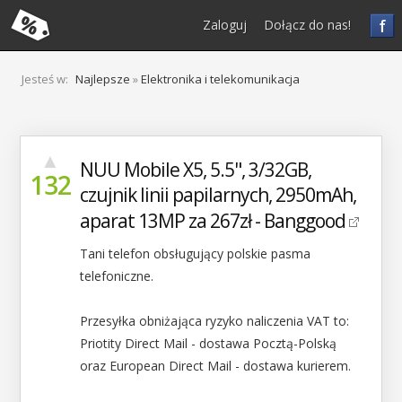
f
Zaloguj
Dołącz do nas!
Jesteś w:
Najlepsze
»
Elektronika i telekomunikacja
▲
NUU Mobile X5, 5.5", 3/32GB,
132
czujnik linii papilarnych, 2950mAh,
aparat 13MP za 267zł - Banggood
Tani telefon obsługujący polskie pasma
telefoniczne.
Przesyłka obniżająca ryzyko naliczenia VAT to:
Priotity Direct Mail - dostawa Pocztą-Polską
oraz European Direct Mail - dostawa kurierem.