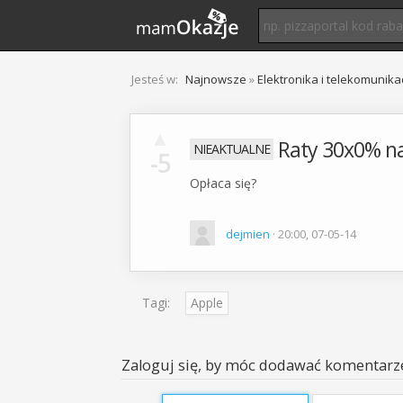
Jesteś w:
Najnowsze
»
Elektronika i telekomunika
▲
Raty 30x0% na
-5
Opłaca się?
dejmien
· 20:00, 07-05-14
Tagi:
Apple
Zaloguj się, by móc dodawać komentarz