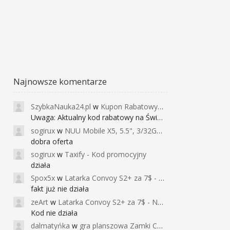
Najnowsze komentarze
SzybkaNauka24.pl
w
Kupon Rabatowy na Kurs Angielskiego dla Dzieci - FunEnglish
Uwaga: Aktualny kod rabatowy na Święta (
sogirux
w
NUU Mobile X5, 5.5", 3/32GB, czujnik linii papilarnych, 2950mAh, aparat 13MP za 267zł - Banggood
dobra oferta
sogirux
w
Taxify - Kod promocyjny
działa
Spox5x
w
Latarka Convoy S2+ za 7$ - Najniższa cena od 2017r
fakt już nie działa
zeArt
w
Latarka Convoy S2+ za 7$ - Najniższa cena od 2017r
Kod nie działa
dalmatyńka
w
gra planszowa Zamki Caladale za 39zł