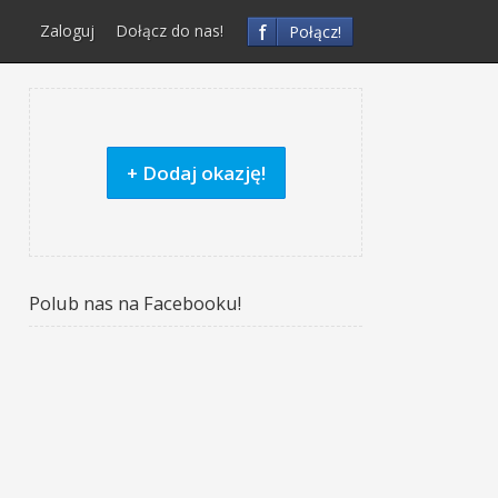
f
Zaloguj
Dołącz do nas!
Połącz!
+ Dodaj okazję!
Polub nas na Facebooku!