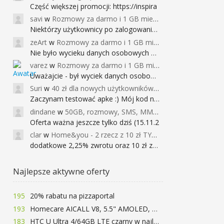
Część większej promocji: https://inspira
savi
w
Rozmowy za darmo i 1 GB miesięcznie
Niektórzy użytkownicy po zalogowaniu do
zeArt
w
Rozmowy za darmo i 1 GB miesięcznie
Nie było wycieku danych osobowych a nieo
varez
w
Rozmowy za darmo i 1 GB miesięcznie
Uważajcie - był wyciek danych osobowych
Suri
w
40 zł dla nowych użytkowników Google Pay (dawniej Android Pay)
Zaczynam testować apke :) Mój kod na 40
dindane
w
50GB, rozmowy, SMS, MMS bez limitu przez 6 miesięcy za darmo za przeniesienie numeru do Play NEXT
Oferta ważna jeszcze tylko dziś (15.11.2
clar
w
Home&you - 2 rzecz z 10 zł TYLKO DZISIAJ
dodatkowe 2,25% zwrotu oraz 10 zł za r
Najlepsze aktywne oferty
195
20% rabatu na pizzaportal
193
Homecare AICALL V8, 5.5" AMOLED, 4/128GB, Snapdragon 652, LTE, QC3.0, 3400mAh za 416zł
183
HTC U Ultra 4/64GB LTE czarny w najlepszej cenie na rynku 799 zł!!!