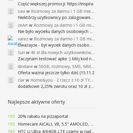
Część większej promocji: https://inspira
savi
w
Rozmowy za darmo i 1 GB miesięcznie
Niektórzy użytkownicy po zalogowaniu do
zeArt
w
Rozmowy za darmo i 1 GB miesięcznie
Nie było wycieku danych osobowych a nieo
varez
w
Rozmowy za darmo i 1 GB miesięcznie
Uważajcie - był wyciek danych osobowych
Suri
w
40 zł dla nowych użytkowników Google Pay (dawniej Android Pay)
Zaczynam testować apke :) Mój kod na 40
dindane
w
50GB, rozmowy, SMS, MMS bez limitu przez 6 miesięcy za darmo za przeniesienie numeru do Play NEXT
Oferta ważna jeszcze tylko dziś (15.11.2
clar
w
Home&you - 2 rzecz z 10 zł TYLKO DZISIAJ
dodatkowe 2,25% zwrotu oraz 10 zł za r
Najlepsze aktywne oferty
195
20% rabatu na pizzaportal
193
Homecare AICALL V8, 5.5" AMOLED, 4/128GB, Snapdragon 652, LTE, QC3.0, 3400mAh za 416zł
183
HTC U Ultra 4/64GB LTE czarny w najlepszej cenie na rynku 799 zł!!!