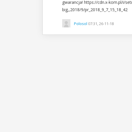
gwarancja! https://cdn.x-kom.pl/i/s
big,,2018/9/pr_2018_9_7_15_18_42
Polosol
07:31, 26-11-18