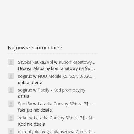
Najnowsze komentarze
SzybkaNauka24.pl
w
Kupon Rabatowy na Kurs Angielskiego dla Dzieci - FunEnglish
Uwaga: Aktualny kod rabatowy na Święta (
sogirux
w
NUU Mobile X5, 5.5", 3/32GB, czujnik linii papilarnych, 2950mAh, aparat 13MP za 267zł - Banggood
dobra oferta
sogirux
w
Taxify - Kod promocyjny
działa
Spox5x
w
Latarka Convoy S2+ za 7$ - Najniższa cena od 2017r
fakt już nie działa
zeArt
w
Latarka Convoy S2+ za 7$ - Najniższa cena od 2017r
Kod nie działa
dalmatyńka
w
gra planszowa Zamki Caladale za 39zł