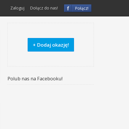
f
Zaloguj
Dołącz do nas!
Połącz!
+ Dodaj okazję!
Polub nas na Facebooku!