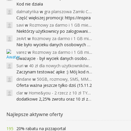
Kod nie działa
dalmatyńka
w
gra planszowa Zamki Caladale za 39zł
Część większej promocji: https://inspira
savi
w
Rozmowy za darmo i 1 GB miesięcznie
Niektórzy użytkownicy po zalogowaniu do
zeArt
w
Rozmowy za darmo i 1 GB miesięcznie
Nie było wycieku danych osobowych a nieo
varez
w
Rozmowy za darmo i 1 GB miesięcznie
Uważajcie - był wyciek danych osobowych
Suri
w
40 zł dla nowych użytkowników Google Pay (dawniej Android Pay)
Zaczynam testować apke :) Mój kod na 40
dindane
w
50GB, rozmowy, SMS, MMS bez limitu przez 6 miesięcy za darmo za przeniesienie numeru do Play NEXT
Oferta ważna jeszcze tylko dziś (15.11.2
clar
w
Home&you - 2 rzecz z 10 zł TYLKO DZISIAJ
dodatkowe 2,25% zwrotu oraz 10 zł za r
Najlepsze aktywne oferty
195
20% rabatu na pizzaportal