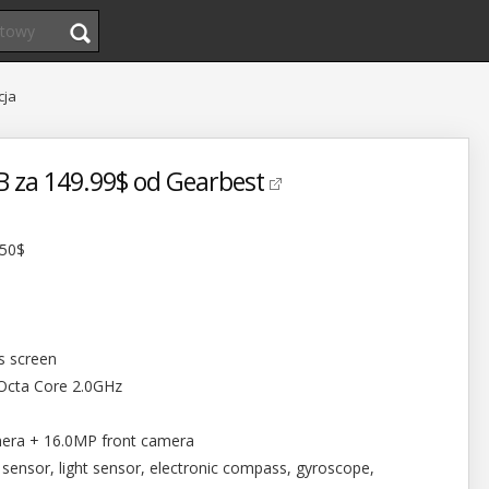
cja
B za 149.99$ od Gearbest
.50$
ls screen
Octa Core 2.0GHz
era + 16.0MP front camera
 sensor, light sensor, electronic compass, gyroscope,