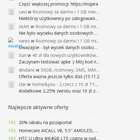
Część większej promocji: https://inspira
savi
w
Rozmowy za darmo i 1 GB miesięcznie
Niektórzy użytkownicy po zalogowaniu do
zeArt
w
Rozmowy za darmo i 1 GB miesięcznie
Nie było wycieku danych osobowych a nieo
varez
w
Rozmowy za darmo i 1 GB miesięcznie
Uważajcie - był wyciek danych osobowych
Suri
w
40 zł dla nowych użytkowników Google Pay (dawniej Android Pay)
Zaczynam testować apke :) Mój kod na 40
dindane
w
50GB, rozmowy, SMS, MMS bez limitu przez 6 miesięcy za darmo za przeniesienie numeru do Play NEXT
Oferta ważna jeszcze tylko dziś (15.11.2
clar
w
Home&you - 2 rzecz z 10 zł TYLKO DZISIAJ
dodatkowe 2,25% zwrotu oraz 10 zł za r
Najlepsze aktywne oferty
195
20% rabatu na pizzaportal
193
Homecare AICALL V8, 5.5" AMOLED, 4/128GB, Snapdragon 652, LTE, QC3.0, 3400mAh za 416zł
183
HTC U Ultra 4/64GB LTE czarny w najlepszej cenie na rynku 799 zł!!!