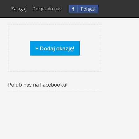
f
Zaloguj
Dołącz do nas!
Połącz!
+ Dodaj okazję!
Polub nas na Facebooku!