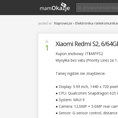
Jesteś w:
Najnowsze
»
Elektronika i telekomunika
▲
Xiaomi Redmi S2, 6/64G
1
Kupon zniżkowy: IT$MPPS2
Wysyłka bez vatu (Priority Line) za 1
Taniej nigdzie nie znajdziecie.
● Display: 5.99 inch, 1440 x 720 pixe
● CPU: Qualcomm Snapdragon 625 
● System: MIUI 9
● Camera: 12.0MP + 5.0MP rear cam
● Sensor: G-sensor control, distance