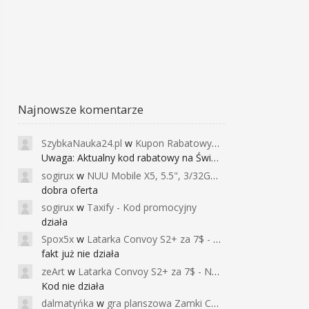
Najnowsze komentarze
SzybkaNauka24.pl
w
Kupon Rabatowy na Kurs Angielskiego dla Dzieci - FunEnglish
Uwaga: Aktualny kod rabatowy na Święta (
sogirux
w
NUU Mobile X5, 5.5", 3/32GB, czujnik linii papilarnych, 2950mAh, aparat 13MP za 267zł - Banggood
dobra oferta
sogirux
w
Taxify - Kod promocyjny
działa
Spox5x
w
Latarka Convoy S2+ za 7$ - Najniższa cena od 2017r
fakt już nie działa
zeArt
w
Latarka Convoy S2+ za 7$ - Najniższa cena od 2017r
Kod nie działa
dalmatyńka
w
gra planszowa Zamki Caladale za 39zł