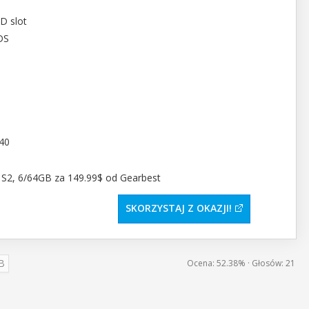
D slot
DS
 40
SKORZYSTAJ Z OKAZJI
B
Ocena:
52.38%
· Głosów:
21