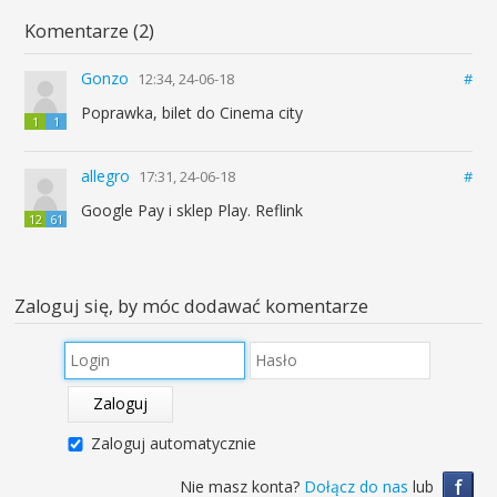
Komentarze (2)
Gonzo
12:34, 24-06-18
#
Poprawka, bilet do Cinema city
1
1
allegro
17:31, 24-06-18
#
Google Pay i sklep Play. Reflink
12
61
Zaloguj się, by móc dodawać komentarze
Zaloguj
Zaloguj automatycznie
f
Nie masz konta?
Dołącz do nas
lub