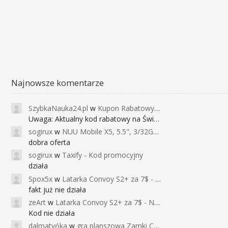
Najnowsze komentarze
SzybkaNauka24.pl
w
Kupon Rabatowy na Kurs Angielskiego dla Dzieci - FunEnglish
Uwaga: Aktualny kod rabatowy na Święta (
sogirux
w
NUU Mobile X5, 5.5", 3/32GB, czujnik linii papilarnych, 2950mAh, aparat 13MP za 267zł - Banggood
dobra oferta
sogirux
w
Taxify - Kod promocyjny
działa
Spox5x
w
Latarka Convoy S2+ za 7$ - Najniższa cena od 2017r
fakt już nie działa
zeArt
w
Latarka Convoy S2+ za 7$ - Najniższa cena od 2017r
Kod nie działa
dalmatyńka
w
gra planszowa Zamki Caladale za 39zł