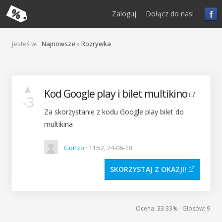
f
Zaloguj
Dołącz do nas!
Jesteś w:
Najnowsze
»
Rozrywka
▲
Kod Google play i bilet multikino
-3
Za skorzystanie z kodu Google play bilet do
multikina
Gonzo
· 11:52, 24-06-18
SKORZYSTAJ Z OKAZJI
Ocena:
33.33%
· Głosów:
9