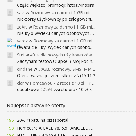
Część większej promocji: https://inspira
savi
w
Rozmowy za darmo i 1 GB miesięcznie
Niektórzy użytkownicy po zalogowaniu do
zeArt
w
Rozmowy za darmo i 1 GB miesięcznie
Nie było wycieku danych osobowych a nieo
varez
w
Rozmowy za darmo i 1 GB miesięcznie
Uważajcie - był wyciek danych osobowych
Suri
w
40 zł dla nowych użytkowników Google Pay (dawniej Android Pay)
Zaczynam testować apke :) Mój kod na 40
dindane
w
50GB, rozmowy, SMS, MMS bez limitu przez 6 miesięcy za darmo za przeniesienie numeru do Play NEXT
Oferta ważna jeszcze tylko dziś (15.11.2
clar
w
Home&you - 2 rzecz z 10 zł TYLKO DZISIAJ
dodatkowe 2,25% zwrotu oraz 10 zł za r
Najlepsze aktywne oferty
195
20% rabatu na pizzaportal
193
Homecare AICALL V8, 5.5" AMOLED, 4/128GB, Snapdragon 652, LTE, QC3.0, 3400mAh za 416zł
183
HTC U Ultra 4/64GB LTE czarny w najlepszej cenie na rynku 799 zł!!!