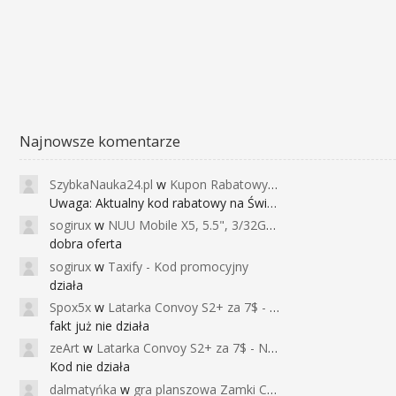
Najnowsze komentarze
SzybkaNauka24.pl
w
Kupon Rabatowy na Kurs Angielskiego dla Dzieci - FunEnglish
Uwaga: Aktualny kod rabatowy na Święta (
sogirux
w
NUU Mobile X5, 5.5", 3/32GB, czujnik linii papilarnych, 2950mAh, aparat 13MP za 267zł - Banggood
dobra oferta
sogirux
w
Taxify - Kod promocyjny
działa
Spox5x
w
Latarka Convoy S2+ za 7$ - Najniższa cena od 2017r
fakt już nie działa
zeArt
w
Latarka Convoy S2+ za 7$ - Najniższa cena od 2017r
Kod nie działa
dalmatyńka
w
gra planszowa Zamki Caladale za 39zł