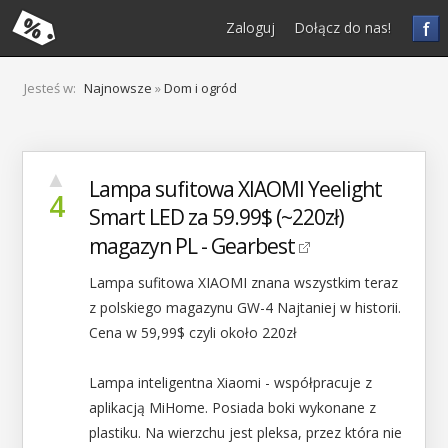
f
Zaloguj
Dołącz do nas!
Jesteś w:
Najnowsze
»
Dom i ogród
▲
Lampa sufitowa XIAOMI Yeelight
4
Smart LED za 59.99$ (~220zł)
magazyn PL - Gearbest
Lampa sufitowa XIAOMI znana wszystkim teraz
z polskiego magazynu GW-4 Najtaniej w historii.
Cena w 59,99$ czyli około 220zł
Lampa inteligentna Xiaomi - współpracuje z
aplikacją MiHome. Posiada boki wykonane z
plastiku. Na wierzchu jest pleksa, przez która nie