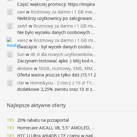
Część większej promocji: https://inspira
savi
w
Rozmowy za darmo i 1 GB miesięcznie
Niektórzy użytkownicy po zalogowaniu do
zeArt
w
Rozmowy za darmo i 1 GB miesięcznie
Nie było wycieku danych osobowych a nieo
varez
w
Rozmowy za darmo i 1 GB miesięcznie
Uważajcie - był wyciek danych osobowych
Suri
w
40 zł dla nowych użytkowników Google Pay (dawniej Android Pay)
Zaczynam testować apke :) Mój kod na 40
dindane
w
50GB, rozmowy, SMS, MMS bez limitu przez 6 miesięcy za darmo za przeniesienie numeru do Play NEXT
Oferta ważna jeszcze tylko dziś (15.11.2
clar
w
Home&you - 2 rzecz z 10 zł TYLKO DZISIAJ
dodatkowe 2,25% zwrotu oraz 10 zł za r
Najlepsze aktywne oferty
195
20% rabatu na pizzaportal
193
Homecare AICALL V8, 5.5" AMOLED, 4/128GB, Snapdragon 652, LTE, QC3.0, 3400mAh za 416zł
183
HTC U Ultra 4/64GB LTE czarny w najlepszej cenie na rynku 799 zł!!!