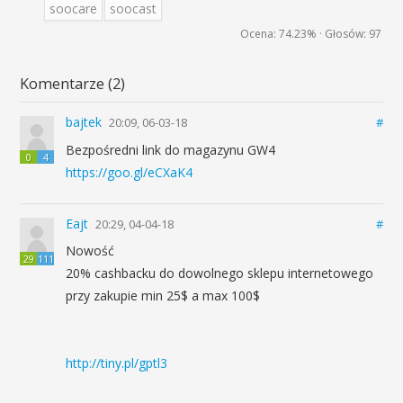
soocare
soocast
Ocena:
74.23%
· Głosów:
97
Komentarze (2)
bajtek
20:09, 06-03-18
#
Bezpośredni link do magazynu GW4
0
4
https://goo.gl/eCXaK4
Eajt
20:29, 04-04-18
#
Nowość
29
111
20% cashbacku do dowolnego sklepu internetowego
przy zakupie min 25$ a max 100$
http://tiny.pl/gptl3