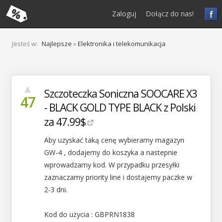
f
Zaloguj
Dołącz do nas!
Jesteś w:
Najlepsze
»
Elektronika i telekomunikacja
▲
Szczoteczka Soniczna SOOCARE X3
47
- BLACK GOLD TYPE BLACK z Polski
za 47.99$
Aby uzyskać taką cenę wybieramy magazyn
GW-4 , dodajemy do koszyka a nastepnie
wprowadzamy kod. W przypadku przesyłki
zaznaczamy priority line i dostajemy paczke w
2-3 dni.
Kod do użycia : GBPRN1838