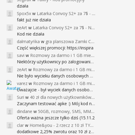
działa
Spox5x
w
Latarka Convoy S2+ za 7$ - Najniższa cena od 2017r
fakt już nie działa
zeArt
w
Latarka Convoy S2+ za 7$ - Najniższa cena od 2017r
Kod nie działa
dalmatyńka
w
gra planszowa Zamki Caladale za 39zł
Część większej promocji: https://inspira
savi
w
Rozmowy za darmo i 1 GB miesięcznie
Niektórzy użytkownicy po zalogowaniu do
zeArt
w
Rozmowy za darmo i 1 GB miesięcznie
Nie było wycieku danych osobowych a nieo
varez
w
Rozmowy za darmo i 1 GB miesięcznie
Uważajcie - był wyciek danych osobowych
Suri
w
40 zł dla nowych użytkowników Google Pay (dawniej Android Pay)
Zaczynam testować apke :) Mój kod na 40
dindane
w
50GB, rozmowy, SMS, MMS bez limitu przez 6 miesięcy za darmo za przeniesienie numeru do Play NEXT
Oferta ważna jeszcze tylko dziś (15.11.2
clar
w
Home&you - 2 rzecz z 10 zł TYLKO DZISIAJ
dodatkowe 2,25% zwrotu oraz 10 zł za r