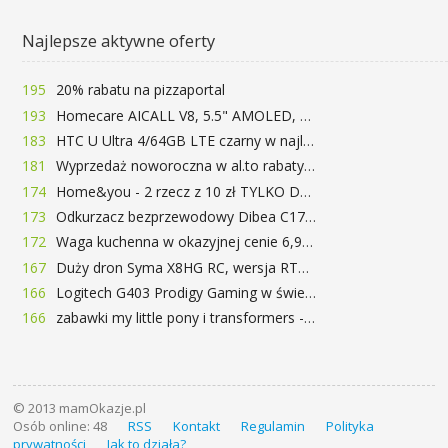
Najlepsze aktywne oferty
195
20% rabatu na pizzaportal
193
Homecare AICALL V8, 5.5" AMOLED, 4/128GB, Snapdragon 652, LTE, QC3.0, 3400mAh za 416zł
183
HTC U Ultra 4/64GB LTE czarny w najlepszej cenie na rynku 799 zł!!!
181
Wyprzedaż noworoczna w al.to rabaty do 72%
174
Home&you - 2 rzecz z 10 zł TYLKO DZISIAJ
173
Odkurzacz bezprzewodowy Dibea C17 za 77.99$ (~290zł)
172
Waga kuchenna w okazyjnej cenie 6,99$
167
Duży dron Syma X8HG RC, wersja RTF, kamera 8MP za 62$ (~233zł) - TomTop
166
Logitech G403 Prodigy Gaming w świetnej cenie 169 zł
166
zabawki my little pony i transformers -50%!
© 2013 mamOkazje.pl
Osób online: 48
RSS
Kontakt
Regulamin
Polityka
prywatności
Jak to działa?