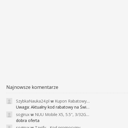
Najnowsze komentarze
SzybkaNauka24.pl
w
Kupon Rabatowy na Kurs Angielskiego dla Dzieci - FunEnglish
Uwaga: Aktualny kod rabatowy na Święta (
sogirux
w
NUU Mobile X5, 5.5", 3/32GB, czujnik linii papilarnych, 2950mAh, aparat 13MP za 267zł - Banggood
dobra oferta
sogirux
w
Taxify - Kod promocyjny