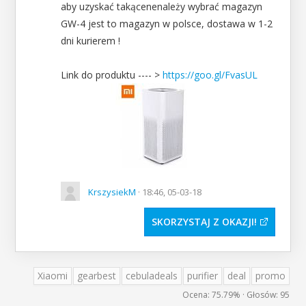
aby uzyskać takącenenależy wybrać magazyn
GW-4 jest to magazyn w polsce, dostawa w 1-2
dni kurierem !
Link do produktu ---- >
https://goo.gl/FvasUL
KrszysiekM
· 18:46, 05-03-18
SKORZYSTAJ Z OKAZJI
Xiaomi
gearbest
cebuladeals
purifier
deal
promo
Ocena:
75.79%
· Głosów:
95