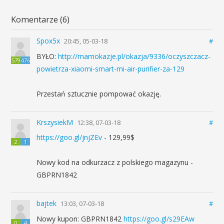
Komentarze (6)
Spox5x
20:45, 05-03-18
#
BYŁO:
http://mamokazje.pl/okazja/9336/oczyszczacz-
579
476
powietrza-xiaomi-smart-mi-air-purifier-za-129
Przestań sztucznie pompować okazję.
KrszysiekM
12:38, 07-03-18
#
https://goo.gl/jnjZEv
- 129,99$
2
1
Nowy kod na odkurzacz z polskiego magazynu -
GBPRN1842
bajtek
13:03, 07-03-18
#
Nowy kupon: GBPRN1842
https://goo.gl/s29EAw
0
4