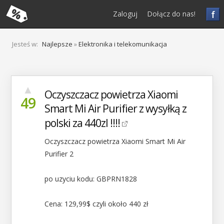
f
Zaloguj
Dołącz do nas!
Jesteś w:
Najlepsze
»
Elektronika i telekomunikacja
▲
Oczyszczacz powietrza Xiaomi
49
Smart Mi Air Purifier z wysyłką z
polski za 440zl !!!!
Oczyszczacz powietrza Xiaomi Smart Mi Air
Purifier 2
po uzyciu kodu: GBPRN1828
Cena: 129,99$ czyli około 440 zł