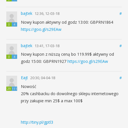
bajtek
12:36, 12-03-18
#
Nowy kupon aktywny od godz 13:00: GBPRN1864
0
4
https://goo.gl/s29EAw
bajtek
13:41, 17-03-18
#
Nowy kupon z niższą ceną bo 119.99$ aktywny od
0
4
godz 15:00: GBPRN1927
https://goo.gl/s29EAw
Eajt
20:30, 04-04-18
#
Nowość
29
111
20% cashbacku do dowolnego sklepu internetowego
przy zakupie min 25$ a max 100$
http://tiny.pl/gptl3