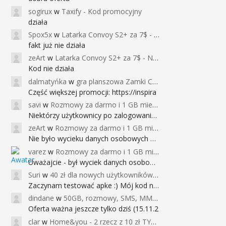
sogirux
w
Taxify - Kod promocyjny
działa
Spox5x
w
Latarka Convoy S2+ za 7$ - Najniższa cena od 2017r
fakt już nie działa
zeArt
w
Latarka Convoy S2+ za 7$ - Najniższa cena od 2017r
Kod nie działa
dalmatyńka
w
gra planszowa Zamki Caladale za 39zł
Część większej promocji: https://inspira
savi
w
Rozmowy za darmo i 1 GB miesięcznie
Niektórzy użytkownicy po zalogowaniu do
zeArt
w
Rozmowy za darmo i 1 GB miesięcznie
Nie było wycieku danych osobowych a nieo
varez
w
Rozmowy za darmo i 1 GB miesięcznie
Uważajcie - był wyciek danych osobowych
Suri
w
40 zł dla nowych użytkowników Google Pay (dawniej Android Pay)
Zaczynam testować apke :) Mój kod na 40
dindane
w
50GB, rozmowy, SMS, MMS bez limitu przez 6 miesięcy za darmo za przeniesienie numeru do Play NEXT
Oferta ważna jeszcze tylko dziś (15.11.2
clar
w
Home&you - 2 rzecz z 10 zł TYLKO DZISIAJ