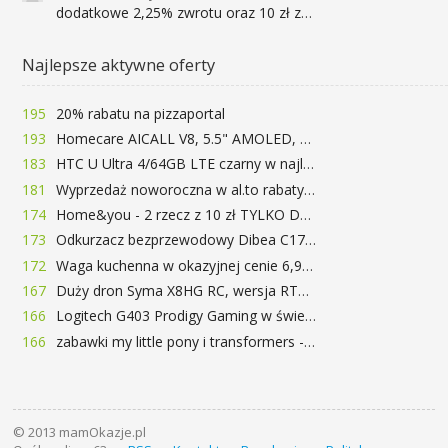
dodatkowe 2,25% zwrotu oraz 10 zł za r
Najlepsze aktywne oferty
195
20% rabatu na pizzaportal
193
Homecare AICALL V8, 5.5" AMOLED, 4/128GB, Snapdragon 652, LTE, QC3.0, 3400mAh za 416zł
183
HTC U Ultra 4/64GB LTE czarny w najlepszej cenie na rynku 799 zł!!!
181
Wyprzedaż noworoczna w al.to rabaty do 72%
174
Home&you - 2 rzecz z 10 zł TYLKO DZISIAJ
173
Odkurzacz bezprzewodowy Dibea C17 za 77.99$ (~290zł)
172
Waga kuchenna w okazyjnej cenie 6,99$
167
Duży dron Syma X8HG RC, wersja RTF, kamera 8MP za 62$ (~233zł) - TomTop
166
Logitech G403 Prodigy Gaming w świetnej cenie 169 zł
166
zabawki my little pony i transformers -50%!
© 2013 mamOkazje.pl