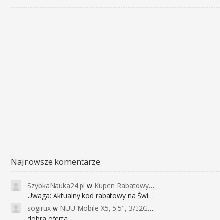
Najnowsze komentarze
SzybkaNauka24.pl
w
Kupon Rabatowy na Kurs Angielskiego dla Dzieci - FunEnglish
Uwaga: Aktualny kod rabatowy na Święta (
sogirux
w
NUU Mobile X5, 5.5", 3/32GB, czujnik linii papilarnych, 2950mAh, aparat 13MP za 267zł - Banggood
dobra oferta