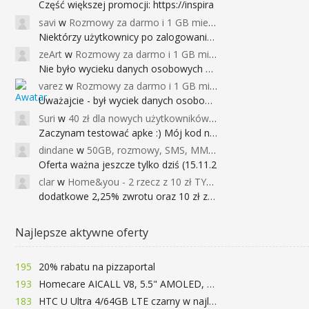
Część większej promocji: https://inspira
savi
w
Rozmowy za darmo i 1 GB miesięcznie
Niektórzy użytkownicy po zalogowaniu do
zeArt
w
Rozmowy za darmo i 1 GB miesięcznie
Nie było wycieku danych osobowych a nieo
varez
w
Rozmowy za darmo i 1 GB miesięcznie
Uważajcie - był wyciek danych osobowych
Suri
w
40 zł dla nowych użytkowników Google Pay (dawniej Android Pay)
Zaczynam testować apke :) Mój kod na 40
dindane
w
50GB, rozmowy, SMS, MMS bez limitu przez 6 miesięcy za darmo za przeniesienie numeru do Play NEXT
Oferta ważna jeszcze tylko dziś (15.11.2
clar
w
Home&you - 2 rzecz z 10 zł TYLKO DZISIAJ
dodatkowe 2,25% zwrotu oraz 10 zł za r
Najlepsze aktywne oferty
195
20% rabatu na pizzaportal
193
Homecare AICALL V8, 5.5" AMOLED, 4/128GB, Snapdragon 652, LTE, QC3.0, 3400mAh za 416zł
183
HTC U Ultra 4/64GB LTE czarny w najlepszej cenie na rynku 799 zł!!!