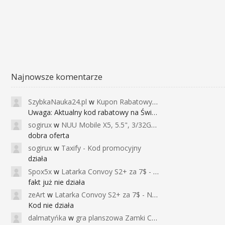
Najnowsze komentarze
SzybkaNauka24.pl
w
Kupon Rabatowy na Kurs Angielskiego dla Dzieci - FunEnglish
Uwaga: Aktualny kod rabatowy na Święta (
sogirux
w
NUU Mobile X5, 5.5", 3/32GB, czujnik linii papilarnych, 2950mAh, aparat 13MP za 267zł - Banggood
dobra oferta
sogirux
w
Taxify - Kod promocyjny
działa
Spox5x
w
Latarka Convoy S2+ za 7$ - Najniższa cena od 2017r
fakt już nie działa
zeArt
w
Latarka Convoy S2+ za 7$ - Najniższa cena od 2017r
Kod nie działa
dalmatyńka
w
gra planszowa Zamki Caladale za 39zł