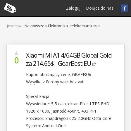
f
Zaloguj
Dołącz do nas!
Jesteś w:
Najnowsze
»
Elektronika i telekomunikacja
▲
Xiaomi Mi A1 4/64GB Global Gold
0
za 214.65$ - GearBest EU
Kupon obniżający cenę: GBAFF8%
Wysyłka z Europy więc bez vat.
Specyfikacja
Wyświetlacz: 5,5 cala, ekran Pixel LTPS FHD
1920 x 1080, jasność 450nit, 403 PPI
Procesor: Snapdragon 625 2.0GHz Octa Core
System: Android One