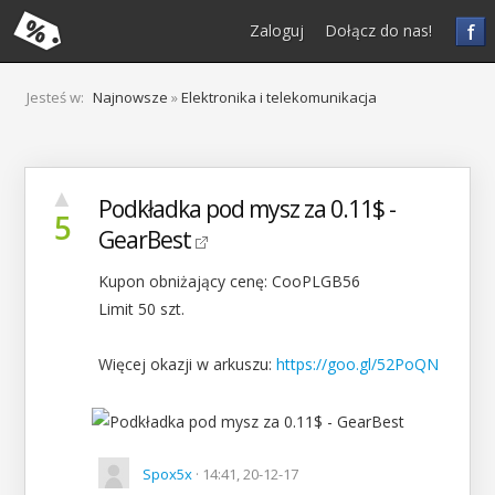
f
Zaloguj
Dołącz do nas!
Jesteś w:
Najnowsze
»
Elektronika i telekomunikacja
▲
Podkładka pod mysz za 0.11$ -
5
GearBest
Kupon obniżający cenę: CooPLGB56
Limit 50 szt.
Więcej okazji w arkuszu:
https://goo.gl/52PoQN
Spox5x
· 14:41, 20-12-17