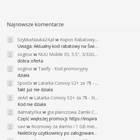
Najnowsze komentarze
SzybkaNauka24.pl
w
Kupon Rabatowy na Kurs Angielskiego dla Dzieci - FunEnglish
Uwaga: Aktualny kod rabatowy na Święta (
sogirux
w
NUU Mobile X5, 5.5", 3/32GB, czujnik linii papilarnych, 2950mAh, aparat 13MP za 267zł - Banggood
dobra oferta
sogirux
w
Taxify - Kod promocyjny
działa
Spox5x
w
Latarka Convoy S2+ za 7$ - Najniższa cena od 2017r
fakt już nie działa
zeArt
w
Latarka Convoy S2+ za 7$ - Najniższa cena od 2017r
Kod nie działa
dalmatyńka
w
gra planszowa Zamki Caladale za 39zł
Część większej promocji: https://inspira
savi
w
Rozmowy za darmo i 1 GB miesięcznie
Niektórzy użytkownicy po zalogowaniu do