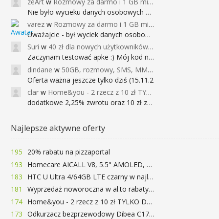
zeArt
w
Rozmowy za darmo i 1 GB miesięcznie
Nie było wycieku danych osobowych a nieo
varez
w
Rozmowy za darmo i 1 GB miesięcznie
Uważajcie - był wyciek danych osobowych
Suri
w
40 zł dla nowych użytkowników Google Pay (dawniej Android Pay)
Zaczynam testować apke :) Mój kod na 40
dindane
w
50GB, rozmowy, SMS, MMS bez limitu przez 6 miesięcy za darmo za przeniesienie numeru do Play NEXT
Oferta ważna jeszcze tylko dziś (15.11.2
clar
w
Home&you - 2 rzecz z 10 zł TYLKO DZISIAJ
dodatkowe 2,25% zwrotu oraz 10 zł za r
Najlepsze aktywne oferty
195
20% rabatu na pizzaportal
193
Homecare AICALL V8, 5.5" AMOLED, 4/128GB, Snapdragon 652, LTE, QC3.0, 3400mAh za 416zł
183
HTC U Ultra 4/64GB LTE czarny w najlepszej cenie na rynku 799 zł!!!
181
Wyprzedaż noworoczna w al.to rabaty do 72%
174
Home&you - 2 rzecz z 10 zł TYLKO DZISIAJ
173
Odkurzacz bezprzewodowy Dibea C17 za 77.99$ (~290zł)